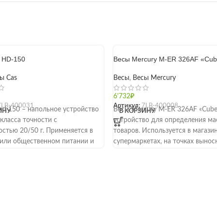
 HD-150
Весы Mercury M-ER 326AF «Cu
ы Cas
Весы
,
Весы Mercury
6'732
₽
7LB-400031
Артикул:
7LB-400008
hd 150 – напольное устройство
Весы Mercury M-ER 326AF «Cube
ИНУ
В КОРЗИНУ
класса точности с
устройство для определения ма
стью 20/50 г. Применяется в
товаров. Используется в магазин
 или общественном питании и
супермаркетах, на точках вынос
ачено для измерения массы
торговли, рынках, в торговых па
сыпучих и жидких материалов.
Предусмотрено несколько моде
ьная нагрузка составляет 150
разным максимальным предело
альная – 0,4 кг. Модель
взвешивания — 6, 15 или 32 кг. 
 шестизначным LCD-дисплеем
относятся к среднему классу то
е с возможностью поворота
Предусмотрена возможность ра
Для подключения периферийного
сети 220 В или от аккумулятора.