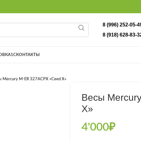
8 (996) 252-05-4
8 (918) 628-83-3
ОВКА
1С
КОНТАКТЫ
ы Mercury M-ER 327ACPX «Ceed X»
Весы Mercur
X»
4'000
₽