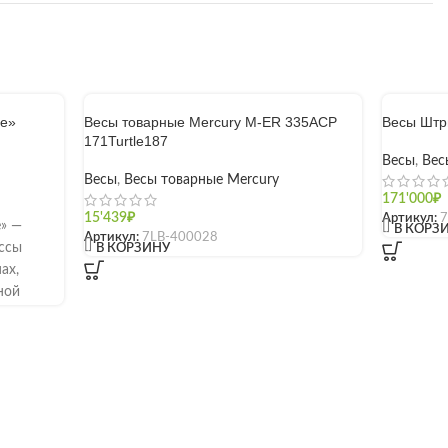
be»
Весы товарные Mercury M-ER 335ACP
Весы Штр
171Turtle187
Весы
,
Вес
Весы
,
Весы товарные Mercury
171'000
₽
15'439
₽
Артикул:
7
» —
[]
В КОРЗ
Артикул:
7LB-400028
[]
ссы
В КОРЗИНУ
ах,
ной
вильонах.
лей с
м
Весы
чности.
боты от