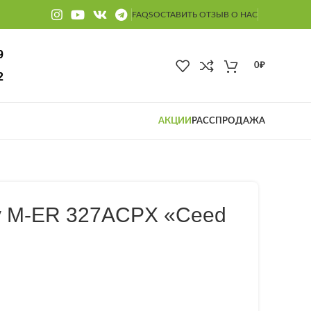
FAQS
ОСТАВИТЬ ОТЗЫВ О НАС
9
0
₽
2
АКЦИИ
РАССПРОДАЖА
y M-ER 327ACPX «Ceed