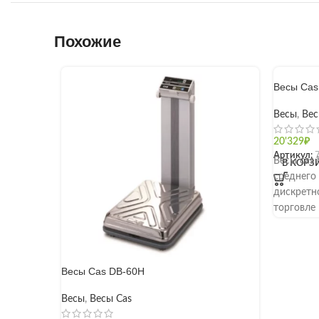
Похожие
Весы Cas
Весы
,
Вес
20'329
₽
Артикул:
Весы cas 
В КОРЗ
среднего 
дискретно
торговле
предназн
товаров, 
Максимал
Весы Cas DB-60H
кг, миним
оснащена
Весы
,
Весы Cas
на стойк
экрана. 