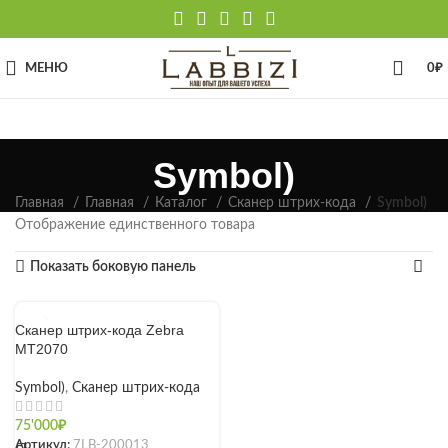
МЕНЮ
0
₽
Symbol)
Главная
Главная
Каталог
Сканер штрих-кода
Symbol)
Отображение единственного товара
Показать боковую панель
Сканер штрих-кода Zebra
MT2070
Symbol)
,
Сканер штрих-кода
75'000
₽
Артикул:
7LB-200013