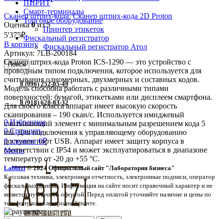
ПИРИТ
Смарт-терминалы
Сканер штрих-кода
,
Сканер штрих-кода 2D Proton
Торговое оборудование
Оценка
0
из 5
Принтер этикеток
5'375
₽
Фискальный регистратор
В корзину
Фискальный регистратор Атол
Артикул:
7LB-200184
Сканер штрих-кода Proton ICS-1290 — это устройство с
Поиск
проводным типом подключения, которое используется для
считывания одномерных, двухмерных и составных кодов.
8 (996) 252-05-49
Модель способна работать с различными типами
поверхностей: бумагой, этикетками или дисплеем смартфона.
8 (918) 628-83-32
Для своего класса аппарат имеет высокую скорость
сканирования – 190 скан/с. Используется имиджевый
0
Избранное
считывающий элемент с минимальным разрешением кода 5
0
Сравнить
mil. Для подключения к управляющему оборудованию
0
элемент
0
₽
доступен порт USB. Аппарат имеет защиту корпуса в
соответствии с IP54 и может эксплуатироваться в диапазоне
Меню
температур от -20 до +55 °C.
Labbizi
© 2024 Официальный сайт "Лаборатория бизнеса"
Кассовая техника, электронная отчетность, электронные подписи, оператор
фискальных данных Информация на сайте носит справочный характер и не
является публичной офертой. Перед оплатой уточняйте наличие и цены по
телефону или электронной почте.