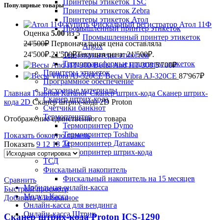
Принтеры этикеток TSC
Популярные товары
Принтеры этикеток Zebra
Принтеры этикеток Атол
Фискальный регистратор Атол 11Ф
Промышленный принтер этикеток
Оценка
5.00
из 5
Промышленный принтер этикеток
24'500
₽
Первоначальная цена составляла
Argox
24'500₽.
21'500
₽
Текущая цена: 21'500₽.
Термопринтеры этикеток
Термотрансферные принтеры этикеток
Весы And HT-300
5'700
₽
Принтеры этикеток
Весы Vibra AJ-320CE
87'967
₽
Программное обеспечение
Расходные материалы
Главная
Главная
Каталог
Сканер штрих-кода
Сканер штрих-
Сканер штрих-кода
кода 2D
Сканер штрих-кода 2D Proton
Счетчики банкнот
Термопринтер
Отображение единственного товара
Термопринтер Dymo
Термопринтер Toshiba
Показать боковую панель
Термопринтер Датамакс
Показать
9
12
18
24
Термопринтер штрих-кода
ТСД
Фискальный накопитель
Фискальный накопитель на 15 месяцев
Сравнить
Мобильная онлайн-касса
Быстрый просмотр
МодульКасса
Добавить в избранное
Онлайн-касса для вендинга
Онлайн-касса Штрих
Сканер штрих-кода Proton ICS-1290