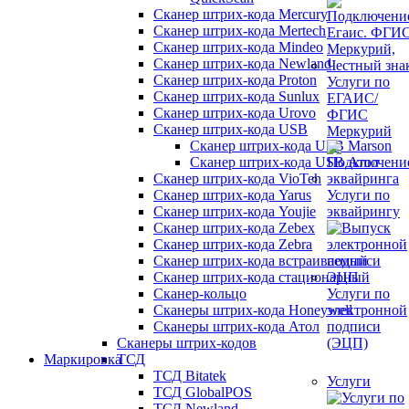
Сканер штрих-кода Mercury
Сканер штрих-кода Mertech
Сканер штрих-кода Mindeo
Сканер штрих-кода Newland
Сканер штрих-кода Proton
Услуги по
Сканер штрих-кода Sunlux
ЕГАИС/
Сканер штрих-кода Urovo
ФГИС
Сканер штрих-кода USB
Меркурий
Сканер штрих-кода USB Marson
Сканер штрих-кода USB Атол
Сканер штрих-кода VioTeh
Сканер штрих-кода Yarus
Услуги по
Сканер штрих-кода Youjie
эквайрингу
Сканер штрих-кода Zebex
Сканер штрих-кода Zebra
Сканер штрих-кода встраиваемый
Сканер штрих-кода стационарный
Сканер-кольцо
Услуги по
Сканеры штрих-кода Honeywell
электронной
Сканеры штрих-кода Атол
подписи
Сканеры штрих-кодов
(ЭЦП)
Маркировка
ТСД
ТСД Bitatek
Услуги
ТСД GlobalPOS
ТСД Newland