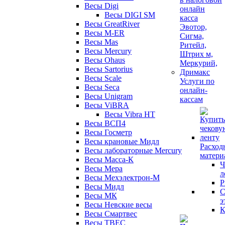
Весы Digi
Весы DIGI SM
Весы GreatRiver
Весы M-ER
Весы Mas
Весы Mercury
Весы Ohaus
Весы Sartorius
Весы Scale
Услуги по
Весы Seca
онлайн-
Весы Unigram
кассам
Весы ViBRA
Весы Vibra HT
Весы ВСП4
Весы Госметр
Весы крановые Мидл
Расход
Весы лабораторные Mercury
матери
Весы Масса-К
Ч
Весы Мера
л
Весы Мехэлектрон-М
Р
Весы Мидл
С
Весы МК
э
Весы Невские весы
К
Весы Смартвес
Весы ТВЕС