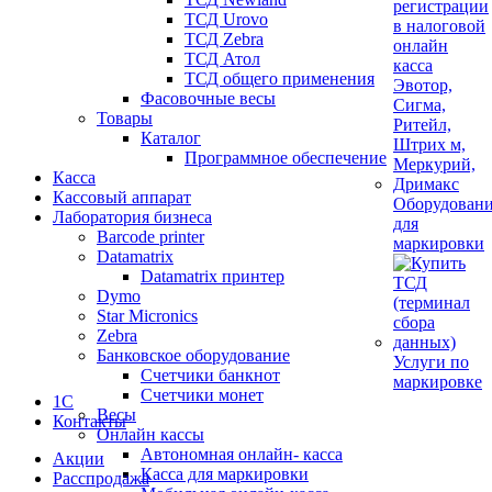
ТСД Urovo
ТСД Zebra
ТСД Атол
ТСД общего применения
Фасовочные весы
Товары
Каталог
Программное обеспечение
Касса
Кассовый аппарат
Оборудован
Лаборатория бизнеса
для
Barcode printer
маркировки
Datamatrix
Datamatrix принтер
Dymo
Star Micronics
Zebra
Банковское оборудование
Услуги по
Счетчики банкнот
маркировке
Счетчики монет
1С
Весы
Контакты
Онлайн кассы
Автономная онлайн- касса
Акции
Касса для маркировки
Расспродажа