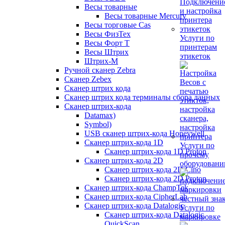
Весы товарные
Весы товарные Mercury
Весы торговые Cas
Весы ФизТех
Услуги по
Весы Форт Т
принтерам
Весы Штрих
этикеток
Штрих-М
Ручной сканер Zebra
Сканер Zebex
Сканер штрих кода
Сканер штрих кода терминалы сбора данных
Сканер штрих-кода
Datamax)
Symbol)
USB сканер штрих-кода Honeywell
Сканер штрих-кода 1D
Услуги по
Сканер штрих-кода 1D Proton
прочему
Сканер штрих-кода 2D
оборудован
Сканер штрих-кода 2D Cino
Сканер штрих-кода 2D Proton
Сканер штрих-кода ChampTek
Сканер штрих-кода CipherLab
Сканер штрих-кода Datalogic
Услуги по
Сканер штрих-кода Datalogic
маркировке
QuickScan