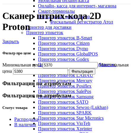
Мобильная онлайн-касса
Онлайн- касса для интернет- магазина
Смарт-терминалы
Сканер штрих-кода 2D
Фискальный регистратор
Фискальный регистратор Атол
Proton
Принтер для доставки
Принтер этикеток
Принтер этикеток B-Smart
Закрыть
Принтер этикеток Citizen
Принтер этикеток Dymo
Фильтр про цене
Принтер этикеток GlobalPOS
Принтер этикеток Godex
Принтер этикеток Honeywell (Intermec
Минимальная цена
Максимальная
Datamax)
цена
Фильтрация
Принтер этикеток LABAU
Принтер этикеток Mercury
Фильтрация по атрибутам
Принтер этикеток Posiflex
Принтер этикеток SalePos
Фильтрация по атрибутам
Принтер этикеток Samsung
Принтер этикеток SATO
Принтер этикеток Sewoo (Lukhan)
Статус товара
Принтер этикеток SPARK
Принтер этикеток Star Micronics
Распродажа
Принтер этикеток VioTeh
В наличии
Принтер этикеток Xprinter