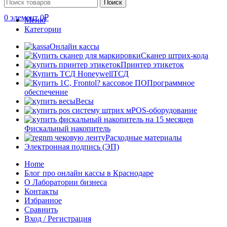
Поиск
0
элемент
0
₽
Меню
Категории
Онлайн кассы
Сканер штрих-кода
Принтер этикеток
ТСД
Программное
обеспечение
Весы
POS-оборудование
Фискальный накопитель
Расходные материалы
Электронная подпись (ЭП)
Home
Блог про онлайн кассы в Краснодаре
О Лаборатории бизнеса
Контакты
Избранное
Сравнить
Вход / Регистрация