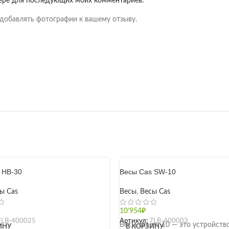
узере для последующих моих комментариев.
добавлять фотографии к вашему отзыву.
 HB-30
Весы Cas SW-10
ы Cas
Весы
,
Весы Cas
10'954
₽
7LB-400025
Артикул:
7LB-400003
Весы cas sw 10 — это устройств
ИНУ
В КОРЗИНУ