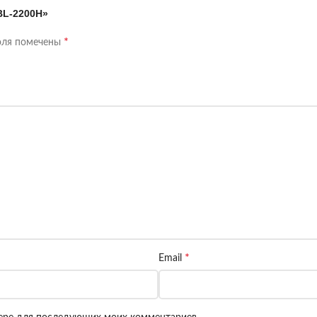
BL-2200H»
*
оля помечены
*
Email