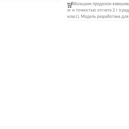
наибольшим пределом взвешив
кг и точностью отсчета 2 г (сре
класс). Модель разработана для
эксплуатации на предприятиях 
и торговли. Аппарат имеет степ
и влагозащиты IP66. Для измер
массы используется тензометри
датчик. Предусмотрены функци
стабилизации результата,
автоматического отключения,
тарирования и диагностики
неисправностей. Платформа им
габариты 247х195 мм и изготав
из пищевой нержавеющей стали
Доступны модификации с одни
двумя дисплеями. Предусматри
питание от сети или аккумулято
1000 часов автономной работы).