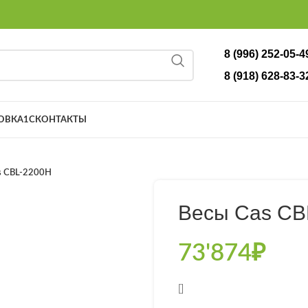
8 (996) 252-05-4
8 (918) 628-83-3
ОВКА
1С
КОНТАКТЫ
s CBL-2200H
Весы Cas CB
73'874
₽
[]