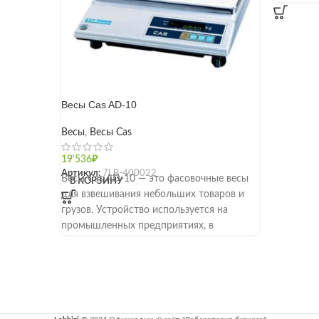
Весы Cas AD-10
Весы
,
Весы Cas
19'536
₽
Артикул:
7LB-400022
Весы Cas AD-10 — это фасовочные весы
В КОРЗИНУ
для взвешивания небольших товаров и
грузов. Устройство используется на
промышленных предприятиях, в
сельском хозяйстве и в фасовочных
подсобных помещениях, на
предприятиях питания. Прибор позволяет
проводить взвешивание в диапазоне от
40 г до 10 кг с дискретностью измерений