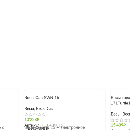
Весы Cas SWN-15
Весы тов
171Turtle
Весы
,
Весы Cas
Весы
,
Вес
10'228
₽
Артикул:
7LB-400015
15'439
₽
о с
Весы cas swn 15 — электронное
В КОРЗИНУ