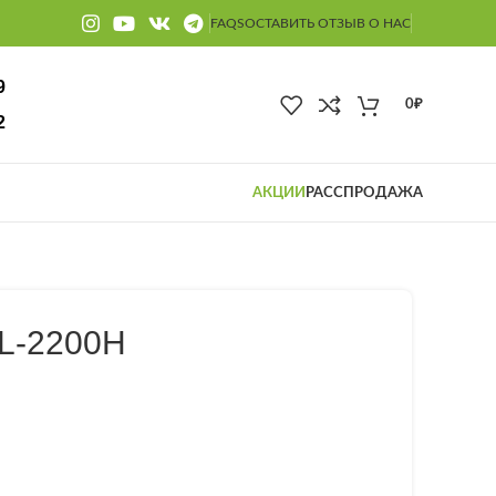
FAQS
ОСТАВИТЬ ОТЗЫВ О НАС
9
0
₽
2
АКЦИИ
РАССПРОДАЖА
L-2200H