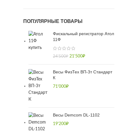
ПОПУЛЯРНЫЕ ТОВАРЫ
Фискальный регистратор Атол
11Ф
21'500
₽
24'500
₽
Весы ФизТех ВП-3т Стандарт
К
71'000
₽
Весы Demcom DL-1102
19'200
₽