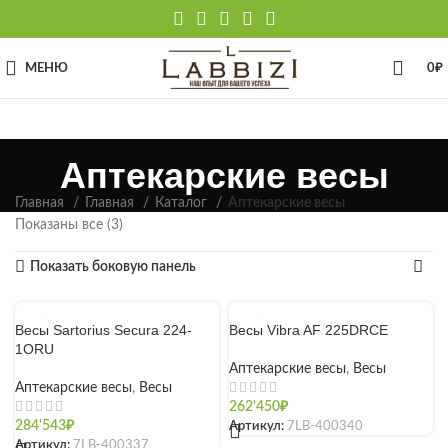
МЕНЮ
0
₽
Аптекарские весы
Главная
Главная
Каталог
Аптекарские весы
Показаны все (3)
Показать боковую панель
Весы Sartorius Secura 224-
Весы Vibra AF 225DRCE
1ORU
Аптекарские весы
,
Весы
Аптекарские весы
,
Весы
262'450
₽
284'543
₽
Артикул:
7LB-400340
Артикул:
7LB-400337