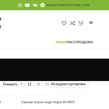
FAQS
ОСТАВИТЬ ОТЗЫВ О НАС
9
0
₽
2
АКЦИИ
РАССПРОДАЖА
Показать
9
12
18
24
0
Сканер штрих-кода Argox AI-6801