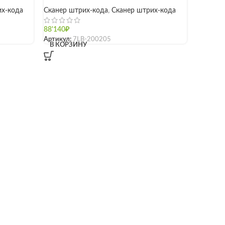
их-кода
Сканер штрих-кода
,
Сканер штрих-кода
88'140
₽
Артикул:
7LB-200205
В КОРЗИНУ