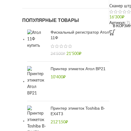
Сканер шт
16'300
₽
ПОПУЛЯРНЫЕ ТОВАРЫ
Артикул:
7L
В КОРЗИ
Фискальный регистратор Атол
11Ф
21'500
₽
24'500
₽
Принтер этикеток Атол BP21
10'400
₽
Принтер этикеток Toshiba B-
EX4T3
212'150
₽