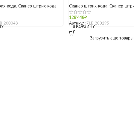
рих-кода
,
Сканер штрих-кода
Сканер штрих-кода
,
Сканер штр
128'448
₽
B-200048
Артикул:
7LB-200295
НУ
В КОРЗИНУ
Загрузить еще товары