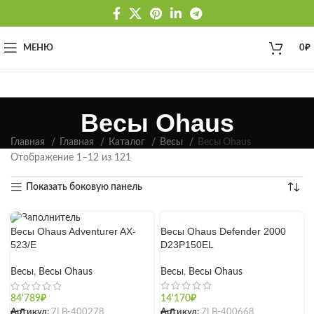
МЕНЮ
0
₽
Весы Ohaus
Главная
Главная
Каталог
Весы
Весы Ohaus
Отображение 1–12 из 121
Показать боковую панель
Весы Ohaus Defender 2000
Весы Ohaus Adventurer AX-
D23P150EL
523/E
Весы
,
Весы Ohaus
Весы
,
Весы Ohaus
14'170
₽
84'789
₽
Артикул:
7LB-400668
Артикул:
7LB-400278