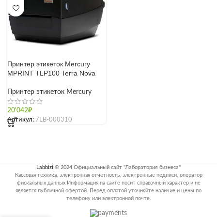
Принтер этикеток Mercury
MPRINT TLP100 Terra Nova
Принтер этикеток Mercury
20'042
₽
Артикул:
7LB-000310
Labbizi
© 2024 Официальный сайт "Лаборатория бизнеса"
Кассовая техника, электронная отчетность, электронные подписи, оператор
фискальных данных Информация на сайте носит справочный характер и не
является публичной офертой. Перед оплатой уточняйте наличие и цены по
телефону или электронной почте.