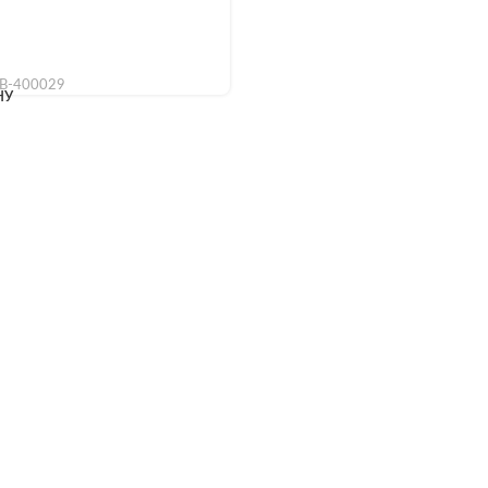
B-400029
НУ