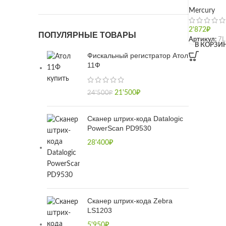
Mercury
2'872
₽
ПОПУЛЯРНЫЕ ТОВАРЫ
Артикул:
7L
В КОРЗИ
Фискальный регистратор Атол
11Ф
21'500
₽
24'500
₽
Сканер штрих-кода Datalogic
PowerScan PD9530
28'400
₽
Сканер штрих-кода Zebra
LS1203
5'950
₽