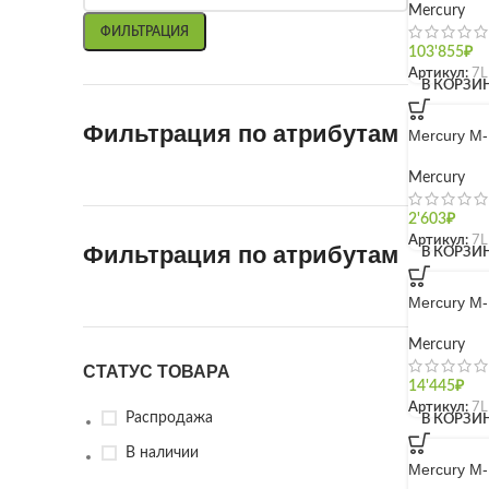
Mercury
ФИЛЬТРАЦИЯ
103'855
₽
Артикул:
7L
В КОРЗИ
Фильтрация по атрибутам
Mercury M
Mercury
2'603
₽
Артикул:
7L
Фильтрация по атрибутам
В КОРЗИ
Mercury M
Mercury
СТАТУС ТОВАРА
14'445
₽
Артикул:
7L
Распродажа
В КОРЗИ
В наличии
Mercury M