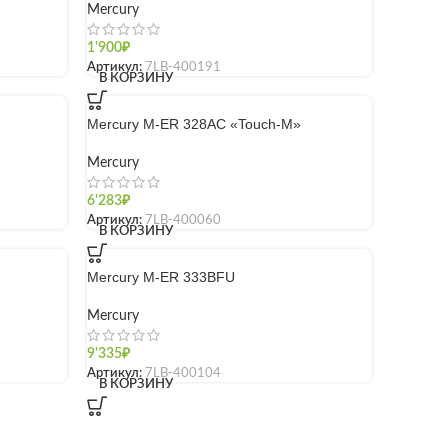
Mercury
1'900
₽
Артикул:
7LB-400191
В КОРЗИНУ
»
Mercury M-ER 328AC «Touch-M»
Mercury
6'283
₽
Артикул:
7LB-400060
В КОРЗИНУ
Mercury M-ER 333BFU
Mercury
9'335
₽
Артикул:
7LB-400104
В КОРЗИНУ