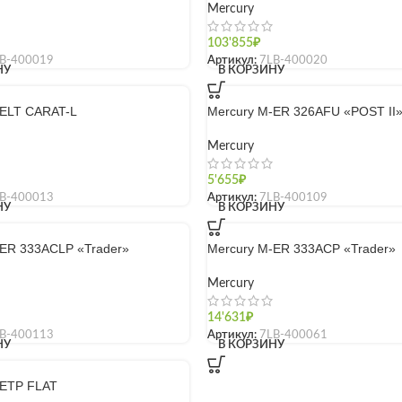
Mercury
103'855
₽
B-400019
Артикул:
7LB-400020
НУ
В КОРЗИНУ
-ELT CARAT-L
Mercury M-ER 326AFU «POST II
Mercury
5'655
₽
B-400013
Артикул:
7LB-400109
НУ
В КОРЗИНУ
-ER 333ACLP «Trader»
Mercury M-ER 333ACP «Trader»
Mercury
14'631
₽
B-400113
Артикул:
7LB-400061
НУ
В КОРЗИНУ
-ETP FLAT