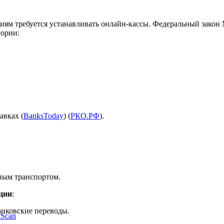
ям требуется устанавливать онлайн-кассы. Федеральный закон 
гории:
авках​
(
BanksToday
)
(
РКО.РФ
)
​.
ным транспортом.
ции
:
анковские переводы.
kScan