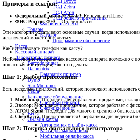
ТСД Urovo
Примеры и ссылки:
ТСД Zebra
ТСД Атол
Федеральный закон № 54-ФЗ
:
КонсультантПлюс
ТСД общего применения
ФНС России
:
ФНС - Онлайн-кассы
Фасовочные весы
Товары
Эти категории охватывают основные случаи, когда использован
Каталог
исключений может обновляться.
Программное обеспечение
Касса
Как использовать телефон как кассу?
Кассовый аппарат
Лаборатория бизнеса
Использование телефона как кассового аппарата возможно с 
Barcode printer
пошаговая инструкция, как это сделать:
Datamatrix
Datamatrix принтер
Шаг 1: Выбор приложения
Dymo
Star Micronics
Есть несколько приложений, которые позволяют использовать с
Zebra
Банковское оборудование
МойСклад
: Подходит для управления продажами, складо
Счетчики банкнот
Эвотор
: Мобильное приложение, которое работает с фис
Счетчики монет
АТОЛ Sigma
: Подходит для малого и среднего бизнеса, 
Весы
СберКасса
: Предоставляется Сбербанком для ведения биз
Онлайн кассы
Автономная онлайн- касса
Шаг 2: Покупка фискального регистратора
Касса для маркировки
Мобильная онлайн-касса