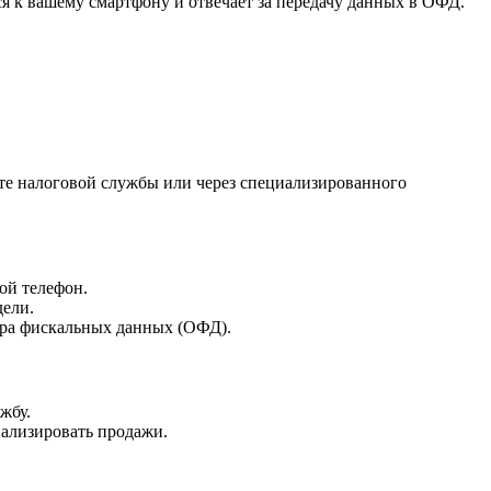
я к вашему смартфону и отвечает за передачу данных в ОФД.
йте налоговой службы или через специализированного
вой телефон.
дели.
тора фискальных данных (ОФД).
жбу.
нализировать продажи.