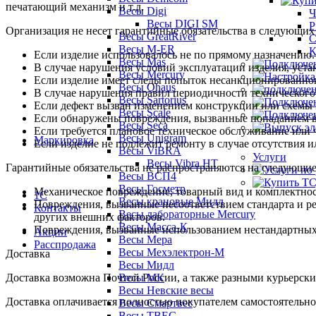
печатающий механизм и т.д.
Весы Digi
Ч
Весы DIGI SM
Р
Организация не несет гарантийные обязательства в следующих
Весы GreatRiver
С
Весы M-ER
К
Если изделие использовалось не по прямому назначению.
Весы Mas
В случае нарушения условий эксплуатации изделия, уста
Весы Mercury
Если изделие имеет следы попыток несанкционированног
Весы Ohaus
В случае нарушения правил периодичности технического
Весы Sartorius
Если дефект вызван изменением конструкции или схемы 
Весы Scale
Если обнаружены повреждения, вызванные попаданием вн
Весы Seca
Если требуется плановое техническое обслуживание или 
Весы Unigram
Маркировка
Если изделие не подлежит ремонту в случае отсутствия и
Весы ViBRA
Услуги
Весы Vibra HT
Гарантийные обязательства не распространяются на следующие
Весы ВСП4
Весы Госметр
Механическое повреждение, товарный вид и комплектнос
1С
Весы крановые Мидл
Повреждения, вызванные несоответствием стандарта и р
Контакты
Весы лабораторные Mercury
других внешних факторов.
Весы Масса-К
Повреждения, вызванные использованием нестандартных и
Акции
Весы Мера
Расспродажа
Весы Мехэлектрон-М
Доставка
Весы Мидл
Весы МК
Доставка возможна Почтой России, а также разными курьерским
Весы Невские весы
Доставка оплачивается полностью покупателем самостоятельно
Весы Смартвес
Весы ТВЕС