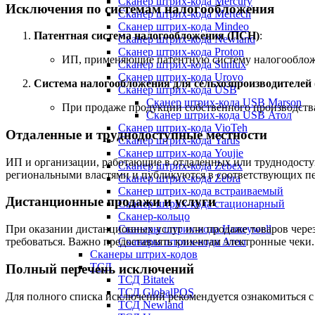
Сканер штрих-кода Mercury
Исключения по системам налогообложения
Сканер штрих-кода Mertech
Сканер штрих-кода Mindeo
Патентная система налогообложения (ПСН)
:
Сканер штрих-кода Newland
Сканер штрих-кода Proton
ИП, применяющие патентную систему налогообложен
Сканер штрих-кода Sunlux
Сканер штрих-кода Urovo
Система налогообложения для сельхозпроизводителей
Сканер штрих-кода USB
Сканер штрих-кода USB Marson
При продаже продукции собственного производств
Сканер штрих-кода USB Атол
Сканер штрих-кода VioTeh
Отдаленные и труднодоступные местности
Сканер штрих-кода Yarus
Сканер штрих-кода Youjie
ИП и организации, работающие в отдаленных или труднодоступ
Сканер штрих-кода Zebex
региональными властями и публикуются в соответствующих пе
Сканер штрих-кода Zebra
Сканер штрих-кода встраиваемый
Дистанционные продажи и услуги
Сканер штрих-кода стационарный
Сканер-кольцо
Сканеры штрих-кода Honeywell
При оказании дистанционных услуг или продаже товаров через
Сканеры штрих-кода Атол
требоваться. Важно предоставлять клиентам электронные чеки.
Сканеры штрих-кодов
ТСД
Полный перечень исключений
ТСД Bitatek
ТСД GlobalPOS
Для полного списка исключений рекомендуется ознакомиться с
ТСД Newland