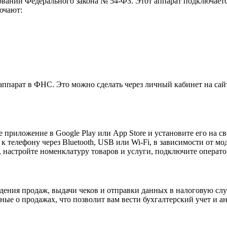
ваний Федерального закона № 54-ФЗ. Этот аппарат подключаетс
ючают:
аппарат в ФНС. Это можно сделать через личный кабинет на са
 приложение в Google Play или App Store и установите его на с
к телефону через Bluetooth, USB или Wi-Fi, в зависимости от мо
а, настройте номенклатуру товаров и услуги, подключите опера
дения продаж, выдачи чеков и отправки данных в налоговую слу
нные о продажах, что позволит вам вести бухгалтерский учет и а