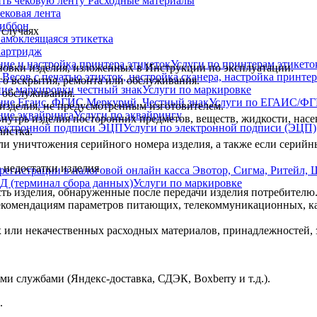
Расходные материалы
ековая лента
иббон
 случаях
амоклеящаяся этикетка
артридж
Услуги по принтерам этикето
новки изделия, изложенных в Инструкции по эксплуатации.
о вскрытия, ремонта или обслуживания.
Услуги по маркировке
 обслуживания.
Услуги по ЕГАИС/Ф
изделия, не предусмотренным изготовителем.
Услуги по эквайрингу
утрь изделия посторонних предметов, веществ, жидкости, насе
Услуги по электронной подписи (ЭЦП)
чистка.
ли уничтожения серийного номера изделия, а также если серийн
 недостатки изделия
Услуги по маркировке
ть изделия, обнаруженные после передачи изделия потребителю
екомендациям параметров питающих, телекоммуникационных, ка
ли некачественных расходных материалов, принадлежностей, за
и службами (Яндекс-доставка, СДЭК, Boxberry и т.д.).
.