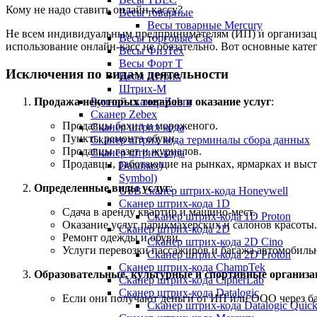
Кому не надо ставить онлайн кассу?
Весы товарные
Весы товарные Mercury
Не всем индивидуальным предпринимателям (ИП) и организаци
Весы торговые Cas
использование онлайн-касс не обязательно. Вот основные кате
Весы ФизТех
Весы Форт Т
Исключения по видам деятельности
Весы Штрих
Штрих-М
Продажа некоторых товаров и оказание услуг
:
Ручной сканер Zebra
Сканер Zebex
Продавцы бахил и мороженого.
Сканер штрих кода
Пункты ремонта обуви.
Сканер штрих кода терминалы сбора данных
Продавцы газет и журналов.
Сканер штрих-кода
Продавцы, работающие на рынках, ярмарках и выст
Datamax)
Symbol)
Определенные виды услуг
:
USB сканер штрих-кода Honeywell
Сканер штрих-кода 1D
Сдача в аренду квартир и машино-мест.
Сканер штрих-кода 1D Proton
Оказание услуг парикмахерских и салонов красоты.
Сканер штрих-кода 2D
Ремонт одежды и обуви.
Сканер штрих-кода 2D Cino
Услуги перевозки пассажиров и багажа автомобиль
Сканер штрих-кода 2D Proton
Сканер штрих-кода ChampTek
Образовательные, культурные и спортивные организа
Сканер штрих-кода CipherLab
Сканер штрих-кода Datalogic
Если они получают деньги от ИП или ООО через б
Сканер штрих-кода Datalogic Quic