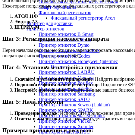
Фискальный регистратор (ФР) необходим для соблюдения требо
Онлайн- касса для интернет- магазина
Некоторые популярные модели фискальных регистраторов вкл
Смарт-терминалы
Фискальный регистратор
АТОЛ 11Ф
Фискальный регистратор Атол
Эвотор 7.3
Принтер для доставки
ШТРИХ-М
Принтер этикеток
Принтер этикеток B-Smart
Шаг 3: Регистрация кассового аппарата
Принтер этикеток Citizen
Принтер этикеток Dymo
Перед началом работы необходимо зарегистрировать кассовый 
Принтер этикеток GlobalPOS
оператора фискальных данных (ОФД).
Принтер этикеток Godex
Принтер этикеток Honeywell (Intermec
Datamax)
Шаг 4: Установка и настройка приложения
Принтер этикеток LABAU
Принтер этикеток Mercury
Скачайте и установите приложение
: Найдите выбранное
Принтер этикеток Posiflex
Подключите фискальный регистратор
: Подключите ФР 
Принтер этикеток SalePos
Настройте приложение
: Введите данные вашего бизнес
Принтер этикеток Samsung
Принтер этикеток SATO
Шаг 5: Начало работы
Принтер этикеток Sewoo (Lukhan)
Принтер этикеток SPARK
Проведение продаж
: Используйте приложение для прове
Принтер этикеток Star Micronics
Отчеты и аналитика
: Приложение будет хранить все да
Принтер этикеток VioTeh
Принтер этикеток Xprinter
Примеры приложений и ресурсов:
Принтеры этикеток TSC