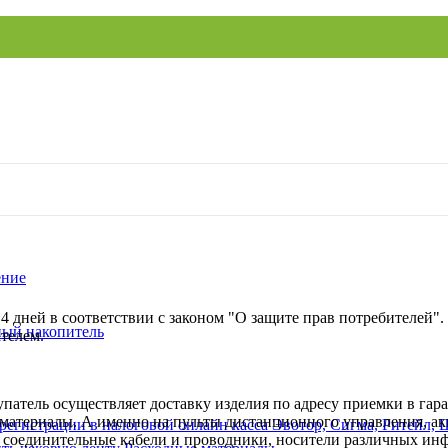
ение
14 дней в соответствии с законом "О защите прав потребителей"
ый накопитель
ателем.
патель осуществляет доставку изделия по адресу приемки в гара
 материалы. А именно на пульты дистанционного управления, ак
а, соединительные кабели и проводники, носители различных и