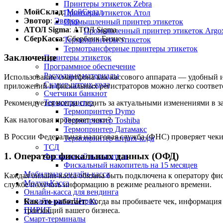
Принтеры этикеток Zebra
МойСклад
:
МойСклад
Принтеры этикеток Атол
Эвотор
:
Эвотор
Промышленный принтер этикеток
АТОЛ Sigma
:
АТОЛ Sigma
Промышленный принтер этикеток Argo
СберКасса
:
Сбербанк Бизнес
Термопринтеры этикеток
Термотрансферные принтеры этикеток
Заключение
Принтеры этикеток
Программное обеспечение
Расходные материалы
Использование смартфона как кассового аппарата — удобный 
Сканер штрих-кода
приложений и фискальных регистраторов можно легко соответс
Счетчики банкнот
Термопринтер
Рекомендуется всегда следить за актуальными изменениями в з
Термопринтер Dymo
Как налоговая проверяет чеки?
Термопринтер Toshiba
Термопринтер Датамакс
В России Федеральная налоговая служба (ФНС) проверяет чеки 
Термопринтер штрих-кода
ТСД
1.
Оператор фискальных данных (ОФД)
Фискальный накопитель
Фискальный накопитель на 15 месяцев
Мобильная онлайн-касса
Каждая онлайн-касса обязана быть подключена к оператору фи
МодульКасса
службе получать информацию в режиме реального времени.
Онлайн-касса для вендинга
Онлайн-касса Штрих
Как это работает
: Когда вы пробиваете чек, информация
ПИРИТ
транзакций вашего бизнеса.
Смарт-терминалы