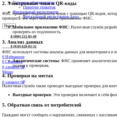
Торговое оборудование
2.
Электронные чеки и QR-коды
Принтер этикеток
Фискальный регистратор
ФНС проверяет подлинность чеков с помощью QR-кодов, котор
Фискальный регистратор Атол
проверить чек через мобильное приложение ФНС.
Поиск
Мобильное приложение ФНС
: Налоговая служба разра
проверять их подлинность.
8 (996) 252-05-49
3.
Анализ данных
8 (918) 628-83-32
ФНС использует системы анализа данных для мониторинга и в
0
Избранное
Аналитические системы
: ФНС применяет аналитические
0
Сравнить
подход к проверкам.
0
элемент
0
₽
Меню
4.
Проверки на местах
0
элемент
0
₽
Налоговая служба также проводит выездные проверки для конт
Выездные проверки
: Эти проверки включают в себя физ
5.
Обратная связь от потребителей
Граждане могут сообщать о нарушениях, связанных с кассовым