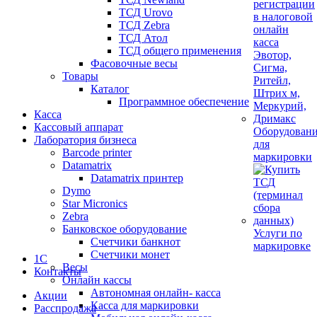
ТСД Urovo
ТСД Zebra
ТСД Атол
ТСД общего применения
Фасовочные весы
Товары
Каталог
Программное обеспечение
Касса
Кассовый аппарат
Оборудован
Лаборатория бизнеса
для
Barcode printer
маркировки
Datamatrix
Datamatrix принтер
Dymo
Star Micronics
Zebra
Банковское оборудование
Услуги по
Счетчики банкнот
маркировке
Счетчики монет
1С
Весы
Контакты
Онлайн кассы
Автономная онлайн- касса
Акции
Касса для маркировки
Расспродажа