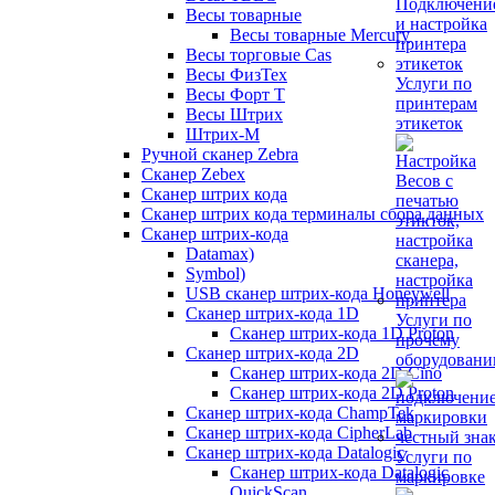
Весы товарные
Весы товарные Mercury
Весы торговые Cas
Весы ФизТех
Услуги по
Весы Форт Т
принтерам
Весы Штрих
этикеток
Штрих-М
Ручной сканер Zebra
Сканер Zebex
Сканер штрих кода
Сканер штрих кода терминалы сбора данных
Сканер штрих-кода
Datamax)
Symbol)
USB сканер штрих-кода Honeywell
Сканер штрих-кода 1D
Услуги по
Сканер штрих-кода 1D Proton
прочему
Сканер штрих-кода 2D
оборудован
Сканер штрих-кода 2D Cino
Сканер штрих-кода 2D Proton
Сканер штрих-кода ChampTek
Сканер штрих-кода CipherLab
Сканер штрих-кода Datalogic
Услуги по
Сканер штрих-кода Datalogic
маркировке
QuickScan