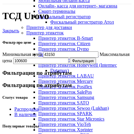
Мобильная онлайн-касса
Онлайн- касса для интернет- магазина
Смарт-терминалы
ТСД Urovo
Фискальный регистратор
Фискальный регистратор Атол
Принтер для доставки
Закрыть
Принтер этикеток
Принтер этикеток B-Smart
Фильтр про цене
Принтер этикеток Citizen
Принтер этикеток Dymo
Принтер этикеток GlobalPOS
Минимальная цена
Максимальная
Принтер этикеток Godex
цена
Фильтрация
Принтер этикеток Honeywell (Intermec
Datamax)
Фильтрация по атрибутам
Принтер этикеток LABAU
Принтер этикеток Mercury
Фильтрация по атрибутам
Принтер этикеток Posiflex
Принтер этикеток SalePos
Принтер этикеток Samsung
Статус товара
Принтер этикеток SATO
Принтер этикеток Sewoo (Lukhan)
Распродажа
Принтер этикеток SPARK
В наличии
Принтер этикеток Star Micronics
Принтер этикеток VioTeh
Популярные товары
Принтер этикеток Xprinter