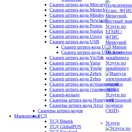
Сканер штрих-кода Mercury
Сканер штрих-кода Mertech
Сканер штрих-кода Mindeo
Сканер штрих-кода Newland
Сканер штрих-кода Proton
Услуги по
Сканер штрих-кода Sunlux
ЕГАИС/
Сканер штрих-кода Urovo
ФГИС
Сканер штрих-кода USB
Меркурий
Сканер штрих-кода USB Marson
Сканер штрих-кода USB Атол
Сканер штрих-кода VioTeh
Сканер штрих-кода Yarus
Услуги по
Сканер штрих-кода Youjie
эквайрингу
Сканер штрих-кода Zebex
Сканер штрих-кода Zebra
Сканер штрих-кода встраиваемый
Сканер штрих-кода стационарный
Сканер-кольцо
Услуги по
Сканеры штрих-кода Honeywell
электронной
Сканеры штрих-кода Атол
подписи
Сканеры штрих-кодов
(ЭЦП)
Маркировка
ТСД
ТСД Bitatek
Услуги
ТСД GlobalPOS
ТСД Newland