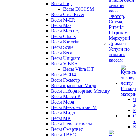
Весы Digi
Весы DIGI SM
Весы GreatRiver
Весы M-ER
Весы Mas
Весы Mercury
Весы Ohaus
Весы Sartorius
Весы Scale
Услуги по
Весы Seca
онлайн-
Весы Unigram
кассам
Весы ViBRA
Весы Vibra HT
Весы ВСП4
Весы Госметр
Весы крановые Мидл
Расход
Весы лабораторные Mercury
матери
Весы Масса-К
Ч
Весы Мера
л
Весы Мехэлектрон-М
Р
Весы Мидл
С
Весы МК
э
Весы Невские весы
К
Весы Смартвес
Весы ТВЕС