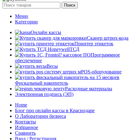
Поиск
Меню
Категории
Онлайн кассы
Сканер штрих-кода
Принтер этикеток
ТСД
Программное
обеспечение
Весы
POS-оборудование
Фискальный накопитель
Расходные материалы
Электронная подпись (ЭП)
Home
Блог про онлайн кассы в Краснодаре
О Лаборатории бизнеса
Контакты
Избранное
Сравнить
Вход / Регистрация