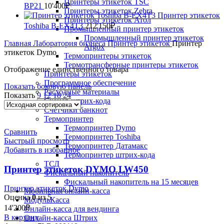
Принтеры этикеток TSC
BP21
10'400
₽
Принтеры этикеток Zebra
Принтер этикеток
Принтеры этикеток Атол
Toshiba B-EX4T3
212'150
₽
Промышленный принтер этикеток
Промышленный принтер этикеток
Главная
Лаборатория бизнеса
Принтер этикеток
Принтер
Argox
этикеток Dymo
Термопринтеры этикеток
Термотрансферные принтеры этикеток
Отображение единственного товара
Принтеры этикеток
Программное обеспечение
Показать боковую панель
Расходные материалы
Показать
9
12
18
24
Сканер штрих-кода
Счетчики банкнот
Термопринтер
Термопринтер Dymo
Сравнить
Термопринтер Toshiba
Быстрый просмотр
Термопринтер Датамакс
Добавить в избранное
Термопринтер штрих-кода
ТСД
Принтер этикеток DYMO LW450
Фискальный накопитель
Фискальный накопитель на 15 месяцев
Принтер этикеток Dymo
Мобильная онлайн-касса
Оценка
0
из 5
МодульКасса
14'200
₽
Онлайн-касса для вендинга
В корзину
Онлайн-касса Штрих