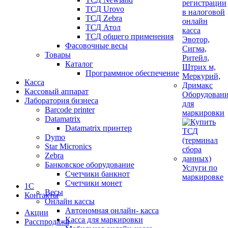
ТСД Urovo
ТСД Zebra
ТСД Атол
ТСД общего применения
Фасовочные весы
Товары
Каталог
Программное обеспечение
Касса
Кассовый аппарат
Оборудован
Лаборатория бизнеса
для
Barcode printer
маркировки
Datamatrix
Datamatrix принтер
Dymo
Star Micronics
Zebra
Банковское оборудование
Услуги по
Счетчики банкнот
маркировке
Счетчики монет
1С
Весы
Контакты
Онлайн кассы
Автономная онлайн- касса
Акции
Касса для маркировки
Расспродажа