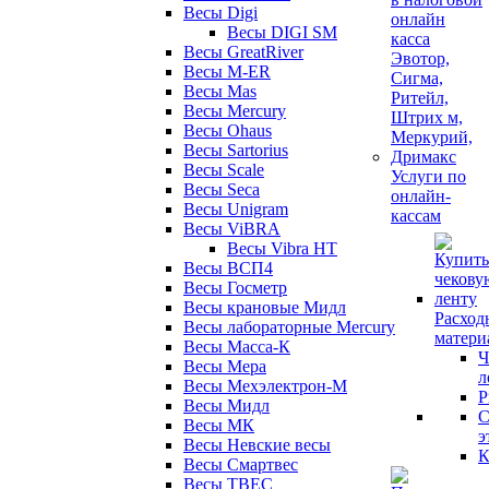
Весы Digi
Весы DIGI SM
Весы GreatRiver
Весы M-ER
Весы Mas
Весы Mercury
Весы Ohaus
Весы Sartorius
Весы Scale
Услуги по
Весы Seca
онлайн-
Весы Unigram
кассам
Весы ViBRA
Весы Vibra HT
Весы ВСП4
Весы Госметр
Весы крановые Мидл
Расход
Весы лабораторные Mercury
матери
Весы Масса-К
Ч
Весы Мера
л
Весы Мехэлектрон-М
Р
Весы Мидл
С
Весы МК
э
Весы Невские весы
К
Весы Смартвес
Весы ТВЕС