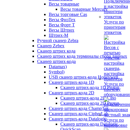
Весы товарные
Весы товарные Mercury
Весы торговые Cas
Весы ФизТех
Услуги по
Весы Форт Т
принтерам
Весы Штрих
этикеток
Штрих-М
Ручной сканер Zebra
Сканер Zebex
Сканер штрих кода
Сканер штрих кода терминалы сбора данных
Сканер штрих-кода
Datamax)
Symbol)
USB сканер штрих-кода Honeywell
Сканер штрих-кода 1D
Услуги по
Сканер штрих-кода 1D Proton
прочему
Сканер штрих-кода 2D
оборудован
Сканер штрих-кода 2D Cino
Сканер штрих-кода 2D Proton
Сканер штрих-кода ChampTek
Сканер штрих-кода CipherLab
Сканер штрих-кода Datalogic
Услуги по
Сканер штрих-кода Datalogic
маркировке
QuickScan