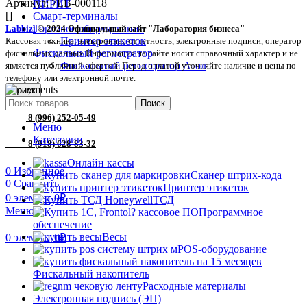
Артикул:
7LB-000118
ПИРИТ
[]
Смарт-терминалы
Торговое оборудование
Labbizi
© 2024 Официальный сайт "Лаборатория бизнеса"
Принтер этикеток
Кассовая техника, электронная отчетность, электронные подписи, оператор
Фискальный регистратор
фискальных данных Информация на сайте носит справочный характер и не
Фискальный регистратор Атол
является публичной офертой. Перед оплатой уточняйте наличие и цены по
телефону или электронной почте.
Поиск
Поиск
8 (996) 252-05-49
Меню
Категории
8 (918) 628-83-32
Онлайн кассы
0
Избранное
Сканер штрих-кода
0
Сравнить
Принтер этикеток
0
элемент
0
₽
ТСД
Меню
Программное
обеспечение
Весы
0
элемент
0
₽
POS-оборудование
Фискальный накопитель
Расходные материалы
Электронная подпись (ЭП)