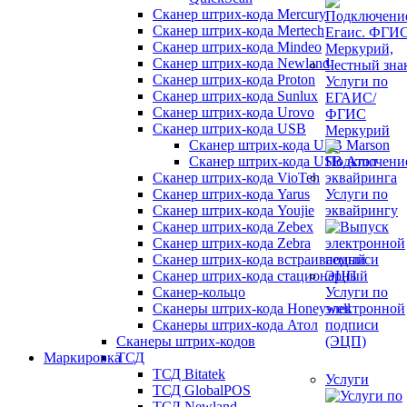
Сканер штрих-кода Mercury
Сканер штрих-кода Mertech
Сканер штрих-кода Mindeo
Сканер штрих-кода Newland
Сканер штрих-кода Proton
Услуги по
Сканер штрих-кода Sunlux
ЕГАИС/
Сканер штрих-кода Urovo
ФГИС
Сканер штрих-кода USB
Меркурий
Сканер штрих-кода USB Marson
Сканер штрих-кода USB Атол
Сканер штрих-кода VioTeh
Сканер штрих-кода Yarus
Услуги по
Сканер штрих-кода Youjie
эквайрингу
Сканер штрих-кода Zebex
Сканер штрих-кода Zebra
Сканер штрих-кода встраиваемый
Сканер штрих-кода стационарный
Сканер-кольцо
Услуги по
Сканеры штрих-кода Honeywell
электронной
Сканеры штрих-кода Атол
подписи
Сканеры штрих-кодов
(ЭЦП)
Маркировка
ТСД
ТСД Bitatek
Услуги
ТСД GlobalPOS
ТСД Newland