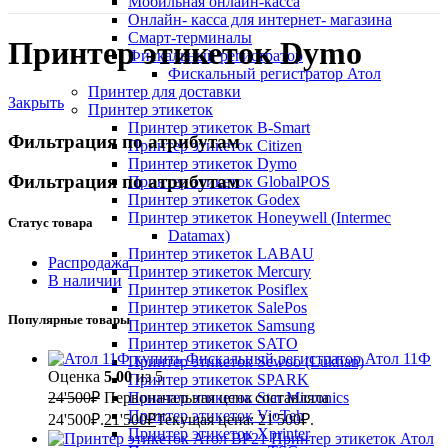
Мобильная онлайн-касса
Онлайн- касса для интернет- магазина
Смарт-терминалы
Принтер этикеток Dymo
Фискальный регистратор
Фискальный регистратор Атол
Принтер для доставки
Закрыть
Принтер этикеток
Принтер этикеток B-Smart
Фильтрация по атрибутам
Принтер этикеток Citizen
Принтер этикеток Dymo
Фильтрация по атрибутам
Принтер этикеток GlobalPOS
Принтер этикеток Godex
Принтер этикеток Honeywell (Intermec
Статус товара
Datamax)
Принтер этикеток LABAU
Распродажа
Принтер этикеток Mercury
В наличии
Принтер этикеток Posiflex
Принтер этикеток SalePos
Популярные товары
Принтер этикеток Samsung
Принтер этикеток SATO
Фискальный регистратор Атол 11Ф
Принтер этикеток Sewoo (Lukhan)
Оценка
5.00
из 5
Принтер этикеток SPARK
24'500
₽
Первоначальная цена составляла
Принтер этикеток Star Micronics
Принтер этикеток VioTeh
24'500₽.
21'500
₽
Текущая цена: 21'500₽.
Принтер этикеток Xprinter
Принтер этикеток Атол