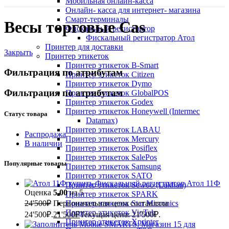
Мобильная онлайн-касса
Онлайн- касса для интернет- магазина
Смарт-терминалы
Весы торговые Cas
Фискальный регистратор
Фискальный регистратор Атол
Принтер для доставки
Закрыть
Принтер этикеток
Принтер этикеток B-Smart
Фильтрация по атрибутам
Принтер этикеток Citizen
Принтер этикеток Dymo
Фильтрация по атрибутам
Принтер этикеток GlobalPOS
Принтер этикеток Godex
Принтер этикеток Honeywell (Intermec
Статус товара
Datamax)
Принтер этикеток LABAU
Распродажа
Принтер этикеток Mercury
В наличии
Принтер этикеток Posiflex
Принтер этикеток SalePos
Популярные товары
Принтер этикеток Samsung
Принтер этикеток SATO
Фискальный регистратор Атол 11Ф
Принтер этикеток Sewoo (Lukhan)
Оценка
5.00
из 5
Принтер этикеток SPARK
24'500
₽
Первоначальная цена составляла
Принтер этикеток Star Micronics
Принтер этикеток VioTeh
24'500₽.
21'500
₽
Текущая цена: 21'500₽.
Принтер этикеток Xprinter
Mobile SMARTS: Магазин 15 для