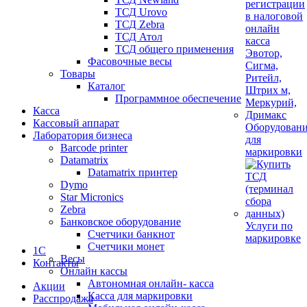
ТСД Urovo
ТСД Zebra
ТСД Атол
ТСД общего применения
Фасовочные весы
Товары
Каталог
Программное обеспечение
Касса
Кассовый аппарат
Оборудован
Лаборатория бизнеса
для
Barcode printer
маркировки
Datamatrix
Datamatrix принтер
Dymo
Star Micronics
Zebra
Банковское оборудование
Услуги по
Счетчики банкнот
маркировке
Счетчики монет
1С
Весы
Контакты
Онлайн кассы
Автономная онлайн- касса
Акции
Касса для маркировки
Расспродажа