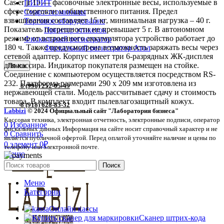
Cas er jr 15 — фасовочные электронные весы, используемые в
ПИРИТ
сфере торговли и общественного питания. Предел
Смарт-терминалы
взвешивания составляет 15 кг, минимальная нагрузка – 40 г.
Торговое оборудование
Показатель погрешности не превышает 5 г. В автономном
Принтер этикеток
режиме от встроенного аккумулятора устройство работает до
Фискальный регистратор
180 ч. Также предусмотрена возможность заряжать весы через
Фискальный регистратор Атол
сетевой адаптер. Корпус имеет три 6-разрядных ЖК-дисплея
для кассира. Индикатор покупателя размещен на стойке.
Поиск
Соединение с компьютером осуществляется посредством RS-
232. Платформа размерами 290 х 209 мм изготовлена из
8 (996) 252-05-49
нержавеющей стали. Модель рассчитывает сдачу и стоимость
товара. В комплект входит пылевлагозащитный кожух.
8 (918) 628-83-32
Labbizi
© 2024 Официальный сайт "Лаборатория бизнеса"
Кассовая техника, электронная отчетность, электронные подписи, оператор
0
Избранное
фискальных данных Информация на сайте носит справочный характер и не
0
Сравнить
является публичной офертой. Перед оплатой уточняйте наличие и цены по
0
элемент
0
₽
телефону или электронной почте.
Меню
Поиск
Меню
Категории
Онлайн кассы
Сканер штрих-кода