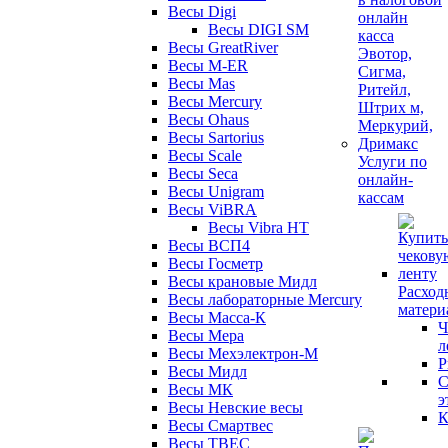
Весы Digi
Весы DIGI SM
Весы GreatRiver
Весы M-ER
Весы Mas
Весы Mercury
Весы Ohaus
Весы Sartorius
Весы Scale
Услуги по
Весы Seca
онлайн-
Весы Unigram
кассам
Весы ViBRA
Весы Vibra HT
Весы ВСП4
Весы Госметр
Весы крановые Мидл
Расход
Весы лабораторные Mercury
матери
Весы Масса-К
Ч
Весы Мера
л
Весы Мехэлектрон-М
Р
Весы Мидл
С
Весы МК
э
Весы Невские весы
К
Весы Смартвес
Весы ТВЕС