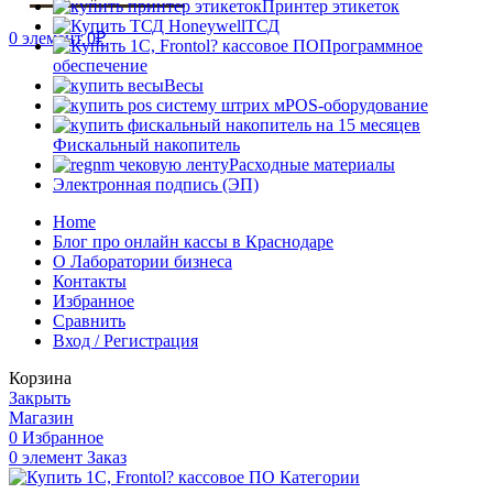
Принтер этикеток
ТСД
0
элемент
0
₽
Программное
обеспечение
Весы
POS-оборудование
Фискальный накопитель
Расходные материалы
Электронная подпись (ЭП)
Home
Блог про онлайн кассы в Краснодаре
О Лаборатории бизнеса
Контакты
Избранное
Сравнить
Вход / Регистрация
Корзина
Закрыть
Магазин
0
Избранное
0
элемент
Заказ
Категории