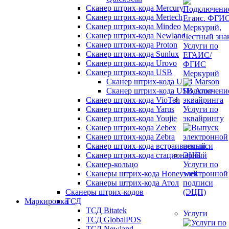
Сканер штрих-кода Mercury
Сканер штрих-кода Mertech
Сканер штрих-кода Mindeo
Сканер штрих-кода Newland
Сканер штрих-кода Proton
Услуги по
Сканер штрих-кода Sunlux
ЕГАИС/
Сканер штрих-кода Urovo
ФГИС
Сканер штрих-кода USB
Меркурий
Сканер штрих-кода USB Marson
Сканер штрих-кода USB Атол
Сканер штрих-кода VioTeh
Сканер штрих-кода Yarus
Услуги по
Сканер штрих-кода Youjie
эквайрингу
Сканер штрих-кода Zebex
Сканер штрих-кода Zebra
Сканер штрих-кода встраиваемый
Сканер штрих-кода стационарный
Сканер-кольцо
Услуги по
Сканеры штрих-кода Honeywell
электронной
Сканеры штрих-кода Атол
подписи
Сканеры штрих-кодов
(ЭЦП)
Маркировка
ТСД
ТСД Bitatek
Услуги
ТСД GlobalPOS
ТСД Newland