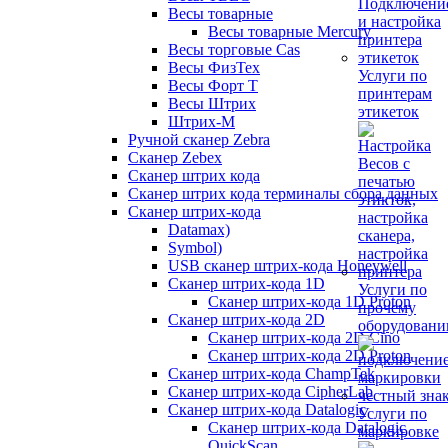
Весы товарные
Весы товарные Mercury
Весы торговые Cas
Весы ФизТех
Услуги по
Весы Форт Т
принтерам
Весы Штрих
этикеток
Штрих-М
Ручной сканер Zebra
Сканер Zebex
Сканер штрих кода
Сканер штрих кода терминалы сбора данных
Сканер штрих-кода
Datamax)
Symbol)
USB сканер штрих-кода Honeywell
Сканер штрих-кода 1D
Услуги по
Сканер штрих-кода 1D Proton
прочему
Сканер штрих-кода 2D
оборудован
Сканер штрих-кода 2D Cino
Сканер штрих-кода 2D Proton
Сканер штрих-кода ChampTek
Сканер штрих-кода CipherLab
Сканер штрих-кода Datalogic
Услуги по
Сканер штрих-кода Datalogic
маркировке
QuickScan