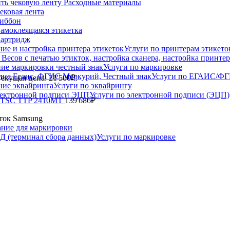
Расходные материалы
ековая лента
иббон
амоклеящаяся этикетка
артридж
Услуги по принтерам этикето
Услуги по маркировке
Услуги по ЕГАИС/Ф
Текущая цена: 21'500₽.
Услуги по эквайрингу
Услуги по электронной подписи (ЭЦП)
к TSC TTP 2410MT
139'686
₽
ток Samsung
ние для маркировки
Услуги по маркировке