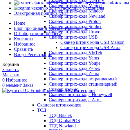
Сканер штрих-кода Mercury
Фискальн
Сканер штрих-кода Mertech
Расходные материалы
Сканер штрих-кода Mindeo
Электронная подпись (ЭП)
Сканер штрих-кода Newland
Сканер штрих-кода Proton
Home
Сканер штрих-кода Sunlux
Блог про онлайн кассы в Краснодаре
Сканер штрих-кода Urovo
О Лаборатории бизнеса
Сканер штрих-кода USB
Контакты
Сканер штрих-кода USB Marson
Избранное
Сканер штрих-кода USB Атол
Сравнить
Сканер штрих-кода VioTeh
Вход / Регистрация
Сканер штрих-кода Yarus
Сканер штрих-кода Youjie
Корзина
Сканер штрих-кода Zebex
Закрыть
Сканер штрих-кода Zebra
Магазин
Сканер штрих-кода встраиваемый
0
Избранное
Сканер штрих-кода стационарный
0
элемент
Заказ
Сканер-кольцо
Категории
Сканеры штрих-кода Honeywell
Сканеры штрих-кода Атол
Сканеры штрих-кодов
ТСД
ТСД Bitatek
ТСД GlobalPOS
ТСД Newland