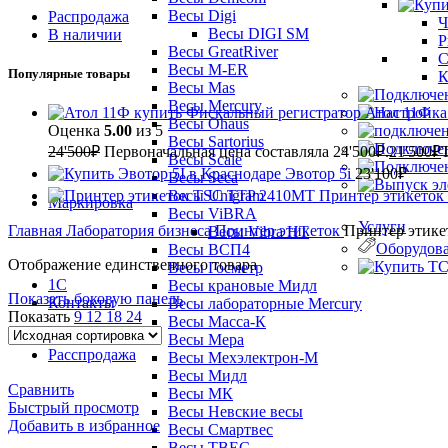
Весы Digi
Распродажа
Ч
Весы DIGI SM
В наличии
Р
Весы GreatRiver
С
Весы M-ER
Популярные товары
К
Весы Mas
Весы Mercury
Фискальный регистратор Атол 11Ф
Весы Ohaus
Оценка
5.00
из 5
Весы Sartorius
24'500
₽
Первоначальная цена составляла 24'500₽.
21'500
₽
Весы Scale
Эвотор 5i
23'100
₽
Весы Seca
Весы Unigram
Принтер этикето
Маркировка
Весы ViBRA
Услуги
Главная
Лаборатория бизнеса
Принтер этикеток
Принтер этике
Весы Vibra HT
Оборудова
Весы ВСП4
Отображение единственного товара
Весы Госметр
1С
Весы крановые Мидл
Показать боковую панель
Контакты
Весы лабораторные Mercury
Показать
9
12
18
24
Весы Масса-К
Акции
Весы Мера
Расспродажа
Весы Мехэлектрон-М
Весы Мидл
Сравнить
Весы МК
Быстрый просмотр
Весы Невские весы
Добавить в избранное
Весы Смартвес
Весы ТВЕС