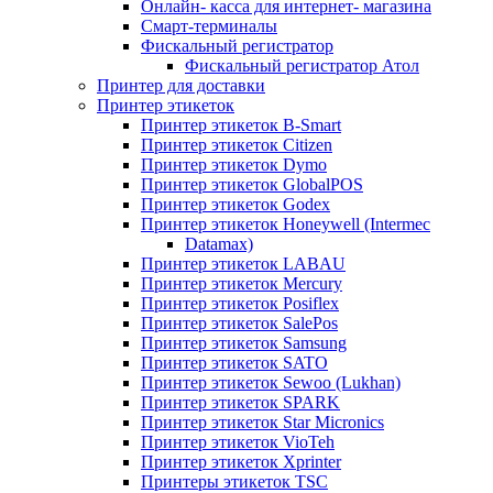
Онлайн- касса для интернет- магазина
Смарт-терминалы
Фискальный регистратор
Фискальный регистратор Атол
Принтер для доставки
Принтер этикеток
Принтер этикеток B-Smart
Принтер этикеток Citizen
Принтер этикеток Dymo
Принтер этикеток GlobalPOS
Принтер этикеток Godex
Принтер этикеток Honeywell (Intermec
Datamax)
Принтер этикеток LABAU
Принтер этикеток Mercury
Принтер этикеток Posiflex
Принтер этикеток SalePos
Принтер этикеток Samsung
Принтер этикеток SATO
Принтер этикеток Sewoo (Lukhan)
Принтер этикеток SPARK
Принтер этикеток Star Micronics
Принтер этикеток VioTeh
Принтер этикеток Xprinter
Принтеры этикеток TSC