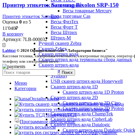
Принтер этикеток Samsung Bixolon SRP-150
Весы товарные
Весы товарные Mercury
Весы торговые Cas
Принтер этикеток Samsung
Весы ФизТех
Оценка
0
из 5
Весы Форт Т
11'040
₽
Весы Штрих
В корзину
Штрих-М
Артикул:
7LB-000032
Ручной сканер Zebra
[]
Сканер Zebex
Labbizi
© 2024 Официальный сайт "Лаборатория бизнеса"
Сканер штрих кода
Кассовая техника, электронная отчетность, электронные подписи, оператор
Сканер штрих кода терминалы сбора данных
телефону или электронной почте.
Сканер штрих-кода
Datamax)
Поиск
Symbol)
USB сканер штрих-кода Honeywell
Меню
Сканер штрих-кода 1D
Категории
Сканер штрих-кода 1D Proton
Сканер штрих-кода 2D
Онлайн кассы
Сканер штрих-кода 2D Cino
Сканер штрих-кода
Сканер штрих-кода 2D Proton
Принтер этикеток
Сканер штрих-кода ChampTek
ТСД
Сканер штрих-кода CipherLab
Программное обеспечение
Сканер штрих-кода Datalogic
Весы
Сканер штрих-кода Datalogic Quic
POS-оборудование