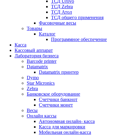
ТСД Urovo
ТСД Zebra
ТСД Атол
ТСД общего применения
Фасовочные весы
Товары
Каталог
Программное обеспечение
Касса
Кассовый аппарат
Лаборатория бизнеса
Barcode printer
Datamatrix
Datamatrix принтер
Dymo
Star Micronics
Zebra
Банковское оборудование
Счетчики банкнот
Счетчики монет
Весы
Онлайн кассы
Автономная онлайн- касса
Касса для маркировки
Мобильная онлайн-касса