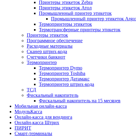
Принтеры этикеток Zebra
Принтеры этикеток Атол
Промышленный принтер этикеток
Промышленный принтер этикеток Argo
Термопринтеры этикеток
Термотрансферные принтеры этикеток
Принтеры этикеток
Программное обеспечение
Расходные материалы
Сканер штрих-кода
Счетчики банкнот
Термопринтер
Термопринтер Dymo
Термопринтер Toshiba
Термопринтер Датамакс
Термопринтер штрих-кода
ТСД
Фискальный накопитель
Фискальный накопитель на 15 месяцев
Мобильная онлайн-касса
МодульКасса
Онлайн-касса для вендинга
Онлайн-касса Штрих
ПИРИТ
Смарт-терминалы