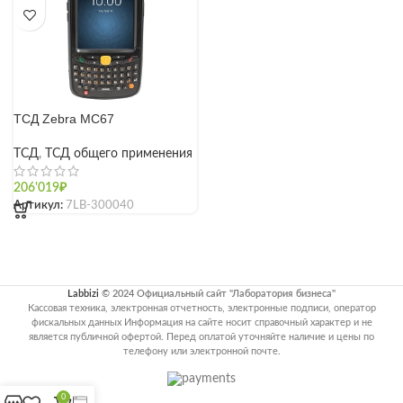
ТСД Zebra MC67
ТСД
,
ТСД общего применения
206'019
₽
Артикул:
7LB-300040
Labbizi
© 2024 Официальный сайт "Лаборатория бизнеса"
Кассовая техника, электронная отчетность, электронные подписи, оператор
фискальных данных Информация на сайте носит справочный характер и не
является публичной офертой. Перед оплатой уточняйте наличие и цены по
телефону или электронной почте.
0