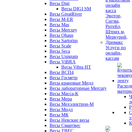
Весы Digi
Весы DIGI SM
Весы GreatRiver
Весы M-ER
Весы Mas
Весы Mercury
Весы Ohaus
Весы Sartorius
Весы Scale
Услуги по
Весы Seca
онлайн-
Весы Unigram
кассам
Весы ViBRA
Весы Vibra HT
Весы ВСП4
Весы Госметр
Весы крановые Мидл
Расход
Весы лабораторные Mercury
матери
Весы Масса-К
Ч
Весы Мера
л
Весы Мехэлектрон-М
Р
Весы Мидл
С
Весы МК
э
Весы Невские весы
К
Весы Смартвес
Весы ТВЕС