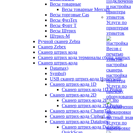
Весы товарные
Весы товарные Mercury
Весы торговые Cas
Весы ФизТех
Услуги по
Весы Форт Т
принтерам
Весы Штрих
этикеток
Штрих-М
Ручной сканер Zebra
Сканер Zebex
Сканер штрих кода
Сканер штрих кода терминалы сбора данных
Сканер штрих-кода
Datamax)
Symbol)
USB сканер штрих-кода Honeywell
Сканер штрих-кода 1D
Услуги по
Сканер штрих-кода 1D Proton
прочему
Сканер штрих-кода 2D
оборудован
Сканер штрих-кода 2D Cino
Сканер штрих-кода 2D Proton
Сканер штрих-кода ChampTek
Сканер штрих-кода CipherLab
Сканер штрих-кода Datalogic
Услуги по
Сканер штрих-кода Datalogic
маркировке
QuickScan