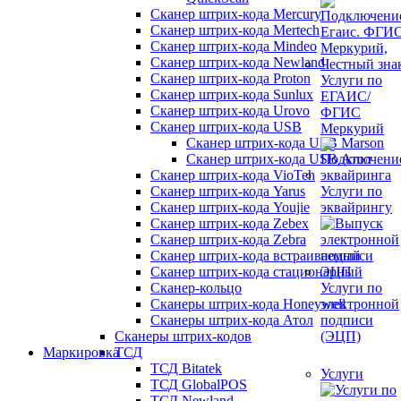
Сканер штрих-кода Mercury
Сканер штрих-кода Mertech
Сканер штрих-кода Mindeo
Сканер штрих-кода Newland
Сканер штрих-кода Proton
Услуги по
Сканер штрих-кода Sunlux
ЕГАИС/
Сканер штрих-кода Urovo
ФГИС
Сканер штрих-кода USB
Меркурий
Сканер штрих-кода USB Marson
Сканер штрих-кода USB Атол
Сканер штрих-кода VioTeh
Сканер штрих-кода Yarus
Услуги по
Сканер штрих-кода Youjie
эквайрингу
Сканер штрих-кода Zebex
Сканер штрих-кода Zebra
Сканер штрих-кода встраиваемый
Сканер штрих-кода стационарный
Сканер-кольцо
Услуги по
Сканеры штрих-кода Honeywell
электронной
Сканеры штрих-кода Атол
подписи
Сканеры штрих-кодов
(ЭЦП)
Маркировка
ТСД
ТСД Bitatek
Услуги
ТСД GlobalPOS
ТСД Newland