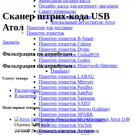
Мобильная онлайн-касса
Онлайн- касса для интернет- магазина
Смарт-терминалы
Сканер штрих-кода USB
Фискальный регистратор
Фискальный регистратор Атол
Атол
Принтер для доставки
Принтер этикеток
Принтер этикеток B-Smart
Закрыть
Принтер этикеток Citizen
Принтер этикеток Dymo
Фильтрация по атрибутам
Принтер этикеток GlobalPOS
Принтер этикеток Godex
Фильтрация по атрибутам
Принтер этикеток Honeywell (Intermec
Datamax)
Принтер этикеток LABAU
Статус товара
Принтер этикеток Mercury
Принтер этикеток Posiflex
Распродажа
Принтер этикеток SalePos
В наличии
Принтер этикеток Samsung
Принтер этикеток SATO
Популярные товары
Принтер этикеток Sewoo (Lukhan)
Принтер этикеток SPARK
Фискальный регистратор Атол 11Ф
Принтер этикеток Star Micronics
Оценка
5.00
из 5
Принтер этикеток VioTeh
Принтер этикеток Xprinter
24'500
₽
Первоначальная цена составляла