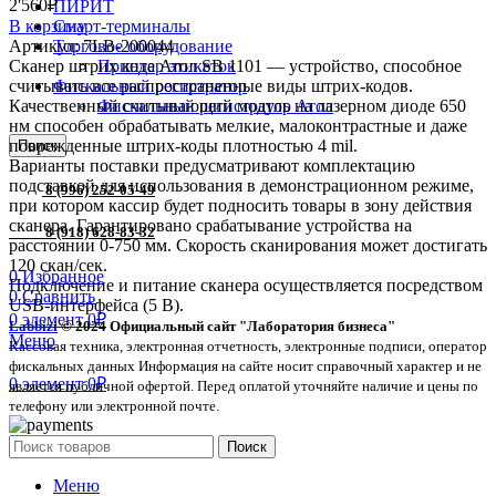
2'560
₽
ПИРИТ
Смарт-терминалы
В корзину
Торговое оборудование
Артикул:
7LB-200044
Принтер этикеток
Сканер штрих кода Атол SB 1101 — устройство, способное
Фискальный регистратор
считывать все распространенные виды штрих-кодов.
Фискальный регистратор Атол
Качественный считывающий модуль на лазерном диоде 650
нм способен обрабатывать мелкие, малоконтрастные и даже
поврежденные штрих-коды плотностью 4 mil.
Поиск
Варианты поставки предусматривают комплектацию
подставкой для использования в демонстрационном режиме,
8 (996) 252-05-49
при котором кассир будет подносить товары в зону действия
сканера. Гарантировано срабатывание устройства на
8 (918) 628-83-32
расстоянии 0-750 мм. Скорость сканирования может достигать
120 скан/сек.
0
Избранное
Подключение и питание сканера осуществляется посредством
0
Сравнить
USB-интерфейса (5 В).
0
элемент
0
₽
Labbizi
© 2024 Официальный сайт "Лаборатория бизнеса"
Меню
Кассовая техника, электронная отчетность, электронные подписи, оператор
фискальных данных Информация на сайте носит справочный характер и не
0
элемент
0
₽
является публичной офертой. Перед оплатой уточняйте наличие и цены по
телефону или электронной почте.
Поиск
Меню