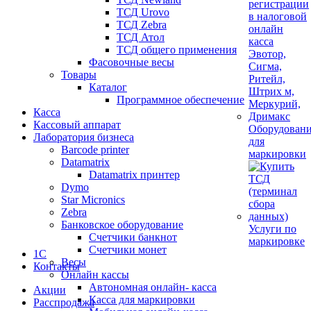
ТСД Urovo
ТСД Zebra
ТСД Атол
ТСД общего применения
Фасовочные весы
Товары
Каталог
Программное обеспечение
Касса
Кассовый аппарат
Оборудован
Лаборатория бизнеса
для
Barcode printer
маркировки
Datamatrix
Datamatrix принтер
Dymo
Star Micronics
Zebra
Банковское оборудование
Услуги по
Счетчики банкнот
маркировке
Счетчики монет
1С
Весы
Контакты
Онлайн кассы
Автономная онлайн- касса
Акции
Касса для маркировки
Расспродажа