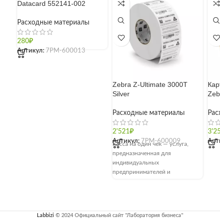
Datacard 552141-002
Расходные материалы
280
₽
Артикул:
7РМ-600013
Zebra Z-Ultimate 3000T
Кар
Silver
Zeb
Расходные материалы
Рас
2'521
₽
3'2
Артикул:
7РМ-600009
Арт
Касса на один чек — услуга,
предназначенная для
индивидуальных
предпринимателей и
юридических лиц, не
использующих ККТ. Включает
применение онлайн-кассы для
Labbizi
© 2024 Официальный сайт "Лаборатория бизнеса"