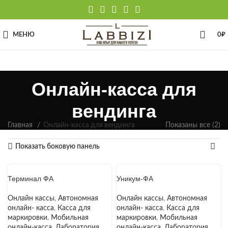
МЕНЮ
0
₽
Онлайн-касса для
вендинга
Главная
Онлайн-касса для вендинга
Показаны все (2)
Показать боковую панель
Терминал ФА
Уникум-ФА
Онлайн кассы
,
Автономная
Онлайн кассы
,
Автономная
онлайн- касса
,
Касса для
онлайн- касса
,
Касса для
маркировки
,
Мобильная
маркировки
,
Мобильная
онлайн-касса
,
Лаборатория
онлайн-касса
,
Лаборатория