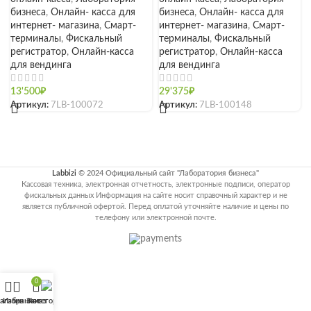
бизнеса
,
Онлайн- касса для
бизнеса
,
Онлайн- касса для
интернет- магазина
,
Смарт-
интернет- магазина
,
Смарт-
терминалы
,
Фискальный
терминалы
,
Фискальный
регистратор
,
Онлайн-касса
регистратор
,
Онлайн-касса
для вендинга
для вендинга
13'500
₽
29'375
₽
Артикул:
7LB-100072
Артикул:
7LB-100148
Labbizi
© 2024 Официальный сайт "Лаборатория бизнеса"
Кассовая техника, электронная отчетность, электронные подписи, оператор
фискальных данных Информация на сайте носит справочный характер и не
является публичной офертой. Перед оплатой уточняйте наличие и цены по
телефону или электронной почте.
0
агазин
Избранное
Заказ
Категории