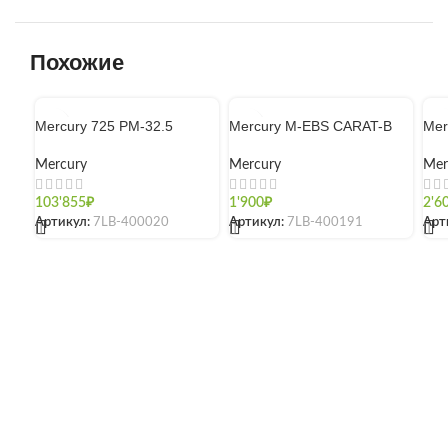
Похожие
Mercury 725 PM-32.5
Mercury M-EBS CARAT-B
Mer
Mercury
Mercury
Mer
103'855
₽
1'900
₽
2'6
Артикул:
7LB-400020
Артикул:
7LB-400191
Арт
[]
[]
[]