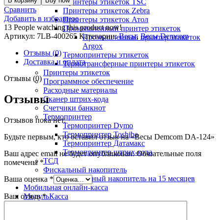
В корзину
Buy now
Принтеры этикеток TSC
Сравнить
Принтеры этикеток Zebra
Добавить в избранное
Принтеры этикеток Атол
13
People watching this product now!
Промышленный принтер этикеток
Артикул:
7LB-400265
Категории:
Весы
,
Весы Demcom
Промышленный принтер этикеток
Argox
Отзывы (0)
Термопринтеры этикеток
Доставка и оплата
Термотрансферные принтеры этикеток
Принтеры этикеток
Отзывы (0)
Программное обеспечение
Расходные материалы
Отзывы
Сканер штрих-кода
Счетчики банкнот
Термопринтер
Отзывов пока нет.
Термопринтер Dymo
Термопринтер Toshiba
Будьте первым, кто оставил отзыв на «Весы Demcom DA-124»
Термопринтер Датамакс
Термопринтер штрих-кода
Ваш адрес email не будет опубликован.
Обязательные поля
ТСД
помечены
*
Фискальный накопитель
Фискальный накопитель на 15 месяцев
Ваша оценка
*
Мобильная онлайн-касса
Ваш отзыв
*
МодульКасса
Онлайн-касса для вендинга
Онлайн-касса Штрих