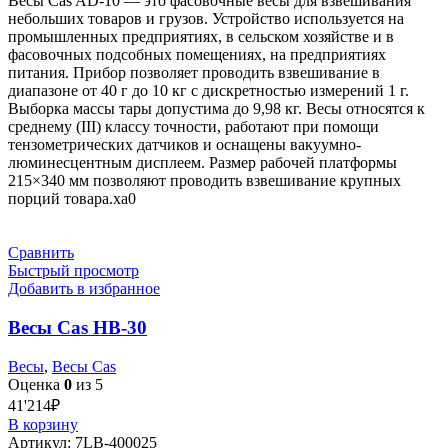
Весы Cas AD-10 — это фасовочные весы для взвешивания
небольших товаров и грузов. Устройство используется на
промышленных предприятиях, в сельском хозяйстве и в
фасовочных подсобных помещениях, на предприятиях
питания. Прибор позволяет проводить взвешивание в
диапазоне от 40 г до 10 кг с дискретностью измерений 1 г.
Выборка массы тары допустима до 9,98 кг. Весы относятся к
среднему (III) классу точности, работают при помощи
тензометрических датчиков и оснащены вакуумно-
люминесцентным дисплеем. Размер рабочей платформы
215×340 мм позволяют проводить взвешивание крупных
порций товара.xa0
Сравнить
Быстрый просмотр
Добавить в избранное
Весы Cas HB-30
Весы
,
Весы Cas
Оценка
0
из 5
41'214
₽
В корзину
Артикул:
7LB-400025