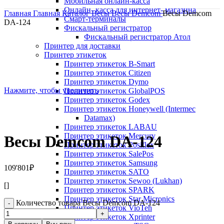
Мобильная онлайн-касса
Онлайн- касса для интернет- магазина
Главная
Главная
Каталог
Весы
Весы Demcom
Весы Demcom
Смарт-терминалы
DA-124
Фискальный регистратор
Фискальный регистратор Атол
Принтер для доставки
Принтер этикеток
Принтер этикеток B-Smart
Принтер этикеток Citizen
Принтер этикеток Dymo
Нажмите, чтобы увеличить
Принтер этикеток GlobalPOS
Принтер этикеток Godex
Принтер этикеток Honeywell (Intermec
Datamax)
Принтер этикеток LABAU
Принтер этикеток Mercury
Весы Demcom DA-124
Принтер этикеток Posiflex
Принтер этикеток SalePos
Принтер этикеток Samsung
109'801
₽
Принтер этикеток SATO
Принтер этикеток Sewoo (Lukhan)
[]
Принтер этикеток SPARK
Принтер этикеток Star Micronics
Количество товара Весы Demcom DA-124
Принтер этикеток VioTeh
Принтер этикеток Xprinter