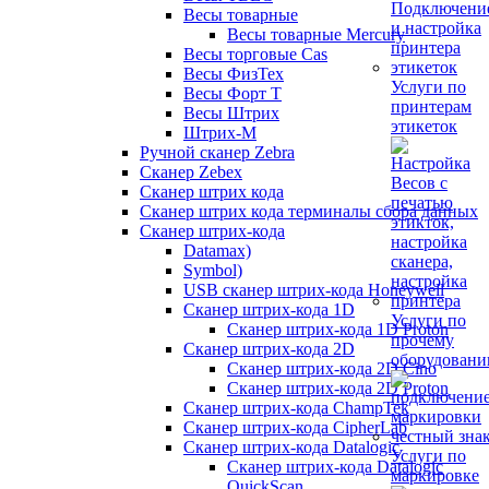
Весы товарные
Весы товарные Mercury
Весы торговые Cas
Весы ФизТех
Услуги по
Весы Форт Т
принтерам
Весы Штрих
этикеток
Штрих-М
Ручной сканер Zebra
Сканер Zebex
Сканер штрих кода
Сканер штрих кода терминалы сбора данных
Сканер штрих-кода
Datamax)
Symbol)
USB сканер штрих-кода Honeywell
Сканер штрих-кода 1D
Услуги по
Сканер штрих-кода 1D Proton
прочему
Сканер штрих-кода 2D
оборудован
Сканер штрих-кода 2D Cino
Сканер штрих-кода 2D Proton
Сканер штрих-кода ChampTek
Сканер штрих-кода CipherLab
Сканер штрих-кода Datalogic
Услуги по
Сканер штрих-кода Datalogic
маркировке
QuickScan