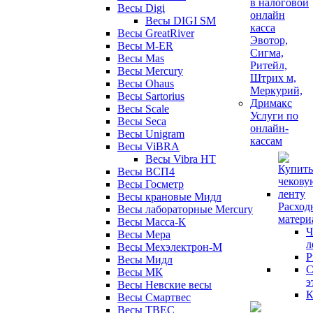
Весы Digi
Весы DIGI SM
Весы GreatRiver
Весы M-ER
Весы Mas
Весы Mercury
Весы Ohaus
Весы Sartorius
Весы Scale
Услуги по
Весы Seca
онлайн-
Весы Unigram
кассам
Весы ViBRA
Весы Vibra HT
Весы ВСП4
Весы Госметр
Весы крановые Мидл
Расход
Весы лабораторные Mercury
матери
Весы Масса-К
Ч
Весы Мера
л
Весы Мехэлектрон-М
Р
Весы Мидл
С
Весы МК
э
Весы Невские весы
К
Весы Смартвес
Весы ТВЕС