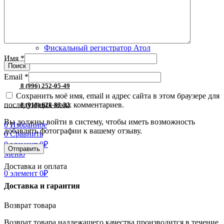
ПИРИТ
Смарт-терминалы
Торговое оборудование
Принтер этикеток
Фискальный регистратор
Фискальный регистратор Атол
Имя
*
Поиск
Email
*
8 (996) 252-05-49
Сохранить моё имя, email и адрес сайта в этом браузере для
последующих моих комментариев.
8 (918) 628-83-32
Вы должны войти в систему, чтобы иметь возможность
0
Избранное
добавлять фотографии к вашему отзыву.
0
Сравнить
0
элемент
0
₽
Меню
Доставка и оплата
0
элемент
0
₽
Доставка и гарантия
Возврат товара
Возврат товара надлежащего качества производится в течение