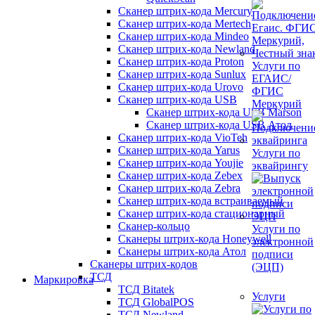
Сканер штрих-кода Mercury
Сканер штрих-кода Mertech
Сканер штрих-кода Mindeo
Сканер штрих-кода Newland
Сканер штрих-кода Proton
Услуги по
Сканер штрих-кода Sunlux
ЕГАИС/
Сканер штрих-кода Urovo
ФГИС
Сканер штрих-кода USB
Меркурий
Сканер штрих-кода USB Marson
Сканер штрих-кода USB Атол
Сканер штрих-кода VioTeh
Сканер штрих-кода Yarus
Услуги по
Сканер штрих-кода Youjie
эквайрингу
Сканер штрих-кода Zebex
Сканер штрих-кода Zebra
Сканер штрих-кода встраиваемый
Сканер штрих-кода стационарный
Сканер-кольцо
Услуги по
Сканеры штрих-кода Honeywell
электронной
Сканеры штрих-кода Атол
подписи
Сканеры штрих-кодов
(ЭЦП)
ТСД
Маркировка
ТСД Bitatek
Услуги
ТСД GlobalPOS
ТСД Newland