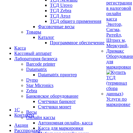
ТСД Urovo
ТСД Zebra
ТСД Атол
ТСД общего применения
Фасовочные весы
Товары
Каталог
Программное обеспечение
Касса
Кассовый аппарат
Оборудован
Лаборатория бизнеса
для
Barcode printer
маркировки
Datamatrix
Datamatrix принтер
Dymo
Star Micronics
Zebra
Банковское оборудование
Услуги по
Счетчики банкнот
маркировке
Счетчики монет
1С
Весы
Контакты
Онлайн кассы
Автономная онлайн- касса
Акции
Касса для маркировки
Расспродажа