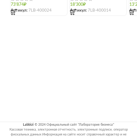
73'874
₽
18'300
₽
13'
Артикул:
7LB-400024
Артикул:
7LB-400014
Арт
[]
[]
[]
Labbizi
© 2024 Официальный сайт "Лаборатория бизнеса"
Кассовая техника, электронная отчетность, электронные подписи, оператор
фискальных данных Информация на сайте носит справочный характер и не