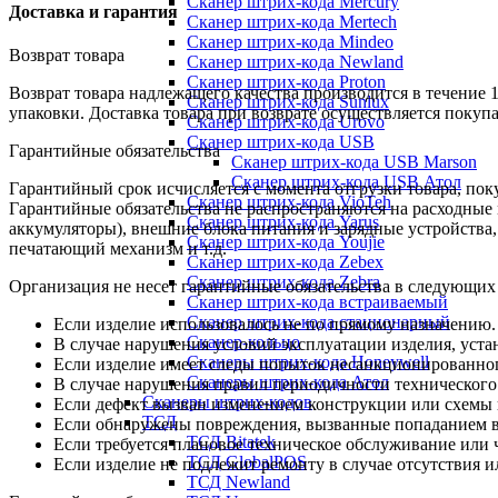
Сканер штрих-кода Mercury
Доставка и гарантия
Сканер штрих-кода Mertech
Сканер штрих-кода Mindeo
Возврат товара
Сканер штрих-кода Newland
Сканер штрих-кода Proton
Возврат товара надлежащего качества производится в течение 
Сканер штрих-кода Sunlux
упаковки. Доставка товара при возврате осуществляется покуп
Сканер штрих-кода Urovo
Сканер штрих-кода USB
Гарантийные обязательства
Сканер штрих-кода USB Marson
Сканер штрих-кода USB Атол
Гарантийный срок исчисляется с момента отгрузки товара, поку
Сканер штрих-кода VioTeh
Гарантийные обязательства не распространяются на расходные
Сканер штрих-кода Yarus
аккумуляторы), внешние блока питания и зарядные устройств
Сканер штрих-кода Youjie
печатающий механизм и т.д.
Сканер штрих-кода Zebex
Сканер штрих-кода Zebra
Организация не несет гарантийные обязательства в следующих
Сканер штрих-кода встраиваемый
Сканер штрих-кода стационарный
Если изделие использовалось не по прямому назначению.
Сканер-кольцо
В случае нарушения условий эксплуатации изделия, уста
Сканеры штрих-кода Honeywell
Если изделие имеет следы попыток несанкционированног
Сканеры штрих-кода Атол
В случае нарушения правил периодичности технического
Сканеры штрих-кодов
Если дефект вызван изменением конструкции или схемы 
ТСД
Если обнаружены повреждения, вызванные попаданием вн
ТСД Bitatek
Если требуется плановое техническое обслуживание или 
ТСД GlobalPOS
Если изделие не подлежит ремонту в случае отсутствия и
ТСД Newland