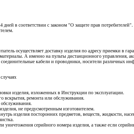
14 дней в соответствии с законом "О защите прав потребителей"
ателем.
патель осуществляет доставку изделия по адресу приемки в гара
 материалы. А именно на пульты дистанционного управления, ак
а, соединительные кабели и проводники, носители различных и
 случаях
новки изделия, изложенных в Инструкции по эксплуатации.
о вскрытия, ремонта или обслуживания.
 обслуживания.
изделия, не предусмотренным изготовителем.
утрь изделия посторонних предметов, веществ, жидкости, насе
чистка.
ли уничтожения серийного номера изделия, а также если серийн