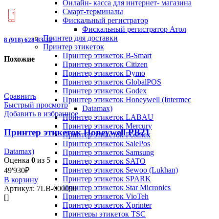
Онлайн- касса для интернет- магазина
Смарт-терминалы
Фискальный регистратор
Фискальный регистратор Атол
Принтер для доставки
8 (918) 628-83-32
Принтер этикеток
Принтер этикеток B-Smart
Похожие
Принтер этикеток Citizen
Принтер этикеток Dymo
Принтер этикеток GlobalPOS
Принтер этикеток Godex
Сравнить
Принтер этикеток Honeywell (Intermec
Быстрый просмотр
Datamax)
Добавить в избранное
Принтер этикеток LABAU
Принтер этикеток Mercury
Принтер этикеток Honeywell PB21
Принтер этикеток Posiflex
Принтер этикеток SalePos
Datamax)
Принтер этикеток Samsung
Оценка
0
из 5
Принтер этикеток SATO
Принтер этикеток Sewoo (Lukhan)
49'930
₽
Принтер этикеток SPARK
В корзину
Принтер этикеток Star Micronics
Артикул:
7LB-000090
Принтер этикеток VioTeh
[]
Принтер этикеток Xprinter
Принтеры этикеток TSC