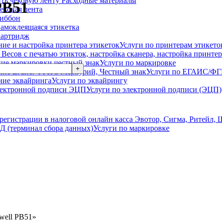
Расходные материалы
PB51
ековая лента
иббон
амоклеящаяся этикетка
артридж
Услуги по принтерам этикето
Услуги по маркировке
Услуги по ЕГАИС/Ф
Услуги по эквайрингу
Услуги по электронной подписи (ЭЦП)
Услуги по маркировке
well PB51»