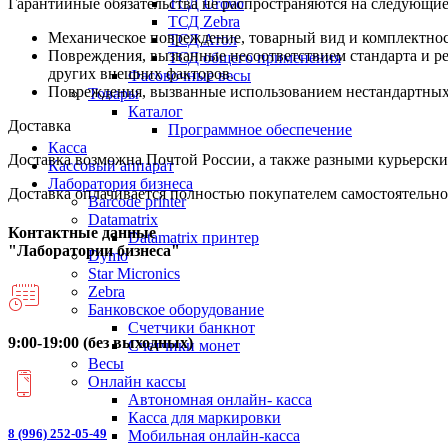
ТСД Urovo
Гарантийные обязательства не распространяются на следующие
ТСД Zebra
Механическое повреждение, товарный вид и комплектнос
ТСД Атол
Повреждения, вызванные несоответствием стандарта и р
ТСД общего применения
других внешних факторов.
Фасовочные весы
Повреждения, вызванные использованием нестандартных и
Товары
Каталог
Доставка
Программное обеспечение
Касса
Доставка возможна Почтой России, а также разными курьерским
Кассовый аппарат
Лаборатория бизнеса
Доставка оплачивается полностью покупателем самостоятельно
Barcode printer
Datamatrix
Контактные данные
Datamatrix принтер
"Лаборатории бизнеса"
Dymo
Star Micronics
Zebra
Банковское оборудование
Счетчики банкнот
9:00-19:00 (без выходных)
Счетчики монет
Весы
Онлайн кассы
Автономная онлайн- касса
Касса для маркировки
8 (996) 252-05-49
Мобильная онлайн-касса