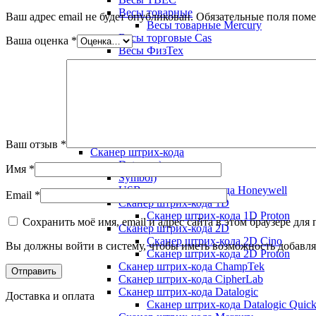
Весы товарные
Ваш адрес email не будет опубликован.
Обязательные поля пом
Весы товарные Mercury
Весы торговые Cas
Ваша оценка
*
Весы ФизТех
Весы Форт Т
Весы Штрих
Штрих-М
Ручной сканер Zebra
Сканер Zebex
Сканер штрих кода
Сканер штрих кода терминалы сбора данных
Ваш отзыв
*
Сканер штрих-кода
Datamax)
Имя
*
Symbol)
USB сканер штрих-кода Honeywell
Email
*
Сканер штрих-кода 1D
Сканер штрих-кода 1D Proton
Сохранить моё имя, email и адрес сайта в этом браузере д
Сканер штрих-кода 2D
Сканер штрих-кода 2D Cino
Вы должны войти в систему, чтобы иметь возможность добавля
Сканер штрих-кода 2D Proton
Сканер штрих-кода ChampTek
Сканер штрих-кода CipherLab
Сканер штрих-кода Datalogic
Доставка и оплата
Сканер штрих-кода Datalogic Quic