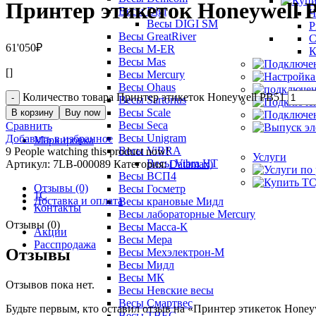
Принтер этикеток Honeywell 
Весы Digi
Ч
Весы DIGI SM
Р
Весы GreatRiver
С
61'050
₽
Весы M-ER
К
Весы Mas
[]
Весы Mercury
Весы Ohaus
Количество товара Принтер этикеток Honeywell PB51
Весы Sartorius
Весы Scale
В корзину
Buy now
Весы Seca
Сравнить
Весы Unigram
Добавить в избранное
Маркировка
Весы ViBRA
9
People watching this product now!
Услуги
Весы Vibra HT
Артикул:
7LB-000089
Категория:
Datamax)
Весы ВСП4
Отзывы (0)
Весы Госметр
1С
Доставка и оплата
Весы крановые Мидл
Контакты
Весы лабораторные Mercury
Отзывы (0)
Весы Масса-К
Акции
Весы Мера
Расспродажа
Отзывы
Весы Мехэлектрон-М
Весы Мидл
Весы МК
Отзывов пока нет.
Весы Невские весы
Весы Смартвес
Будьте первым, кто оставил отзыв на «Принтер этикеток Honey
Весы ТВЕС