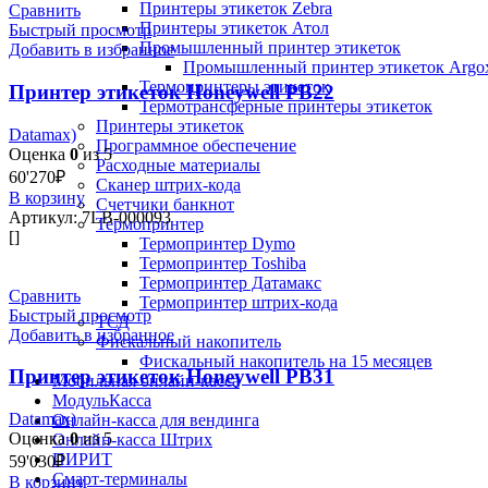
Принтеры этикеток Zebra
Сравнить
Принтеры этикеток Атол
Быстрый просмотр
Промышленный принтер этикеток
Добавить в избранное
Промышленный принтер этикеток Argo
Термопринтеры этикеток
Принтер этикеток Honeywell PB22
Термотрансферные принтеры этикеток
Принтеры этикеток
Datamax)
Программное обеспечение
Оценка
0
из 5
Расходные материалы
60'270
₽
Сканер штрих-кода
В корзину
Счетчики банкнот
Артикул:
7LB-000093
Термопринтер
[]
Термопринтер Dymo
Термопринтер Toshiba
Термопринтер Датамакс
Сравнить
Термопринтер штрих-кода
Быстрый просмотр
ТСД
Добавить в избранное
Фискальный накопитель
Фискальный накопитель на 15 месяцев
Принтер этикеток Honeywell PB31
Мобильная онлайн-касса
МодульКасса
Datamax)
Онлайн-касса для вендинга
Оценка
0
из 5
Онлайн-касса Штрих
ПИРИТ
59'030
₽
Смарт-терминалы
В корзину