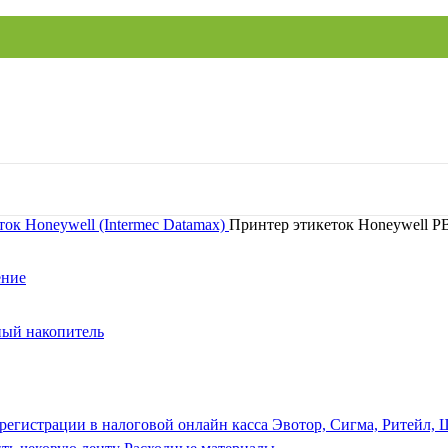
ок Honeywell (Intermec
Datamax)
Принтер этикеток Honeywell P
ение
ый накопитель