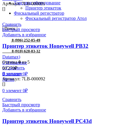
Торговое оборудование
Артикул:
7LB-000091
Принтер этикеток
[]
Фискальный регистратор
Фискальный регистратор Атол
Сравнить
Поиск
Быстрый просмотр
Добавить в избранное
8 (996) 252-05-49
Принтер этикеток Honeywell PB32
8 (918) 628-83-32
Datamax)
Оценка
0
из 5
0
Избранное
0
Сравнить
60'270
₽
В корзину
0
элемент
0
₽
Артикул:
7LB-000092
Меню
[]
0
элемент
0
₽
Сравнить
Быстрый просмотр
Добавить в избранное
Принтер этикеток Honeywell PC43d