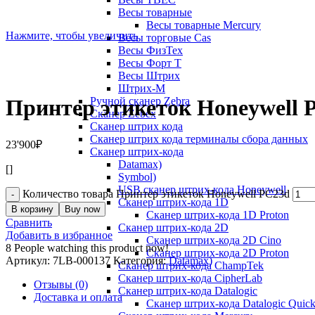
Весы товарные
Весы товарные Mercury
Нажмите, чтобы увеличить
Весы торговые Cas
Весы ФизТех
Весы Форт Т
Весы Штрих
Штрих-М
Ручной сканер Zebra
Принтер этикеток Honeywell 
Сканер Zebex
Сканер штрих кода
Сканер штрих кода терминалы сбора данных
23'900
₽
Сканер штрих-кода
Datamax)
[]
Symbol)
USB сканер штрих-кода Honeywell
Количество товара Принтер этикеток Honeywell PC23d
Сканер штрих-кода 1D
В корзину
Buy now
Сканер штрих-кода 1D Proton
Сравнить
Сканер штрих-кода 2D
Добавить в избранное
Сканер штрих-кода 2D Cino
8
People watching this product now!
Сканер штрих-кода 2D Proton
Артикул:
7LB-000137
Категория:
Datamax)
Сканер штрих-кода ChampTek
Сканер штрих-кода CipherLab
Отзывы (0)
Сканер штрих-кода Datalogic
Доставка и оплата
Сканер штрих-кода Datalogic Quic