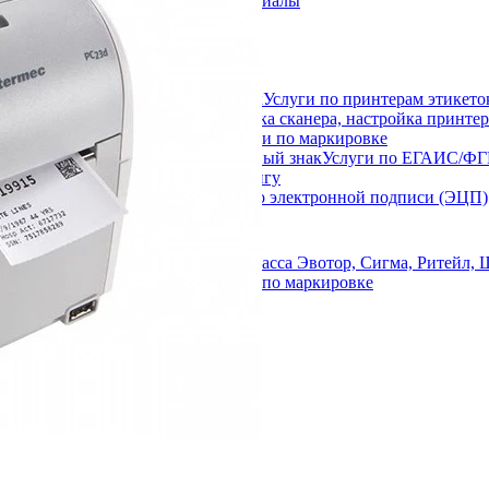
Расходные материалы
ековая лента
иббон
амоклеящаяся этикетка
артридж
Услуги по принтерам этикето
Услуги по маркировке
Услуги по ЕГАИС/Ф
Услуги по эквайрингу
Услуги по электронной подписи (ЭЦП)
Услуги по маркировке