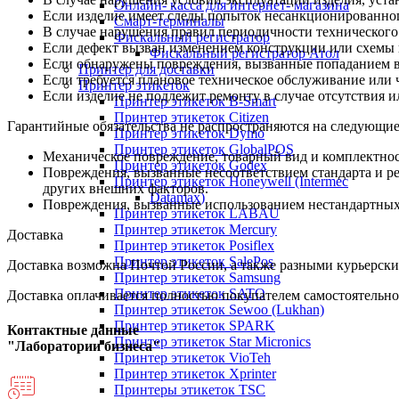
Онлайн- касса для интернет- магазина
Если изделие имеет следы попыток несанкционированног
Смарт-терминалы
В случае нарушения правил периодичности технического
Фискальный регистратор
Если дефект вызван изменением конструкции или схемы 
Фискальный регистратор Атол
Если обнаружены повреждения, вызванные попаданием вн
Принтер для доставки
Если требуется плановое техническое обслуживание или 
Принтер этикеток
Если изделие не подлежит ремонту в случае отсутствия и
Принтер этикеток B-Smart
Принтер этикеток Citizen
Гарантийные обязательства не распространяются на следующие
Принтер этикеток Dymo
Принтер этикеток GlobalPOS
Механическое повреждение, товарный вид и комплектнос
Принтер этикеток Godex
Повреждения, вызванные несоответствием стандарта и р
Принтер этикеток Honeywell (Intermec
других внешних факторов.
Datamax)
Повреждения, вызванные использованием нестандартных и
Принтер этикеток LABAU
Принтер этикеток Mercury
Доставка
Принтер этикеток Posiflex
Принтер этикеток SalePos
Доставка возможна Почтой России, а также разными курьерским
Принтер этикеток Samsung
Принтер этикеток SATO
Доставка оплачивается полностью покупателем самостоятельно
Принтер этикеток Sewoo (Lukhan)
Принтер этикеток SPARK
Контактные данные
Принтер этикеток Star Micronics
"Лаборатории бизнеса"
Принтер этикеток VioTeh
Принтер этикеток Xprinter
Принтеры этикеток TSC