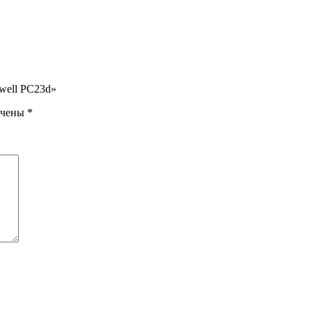
well PC23d»
ечены
*