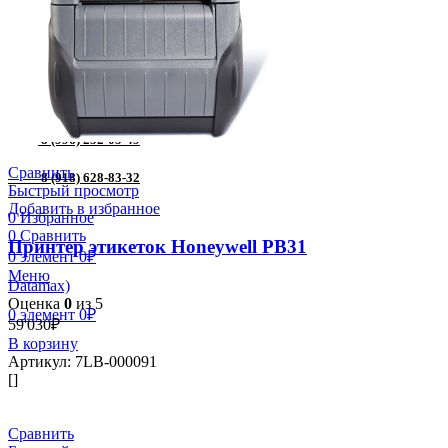
Торговое оборудование
Принтер этикеток
Фискальный регистратор
Фискальный регистратор Атол
Поиск
8 (996) 252-05-49
Сравнить
8 (918) 628-83-32
Быстрый просмотр
Добавить в избранное
0
Избранное
0
Сравнить
Принтер этикеток Honeywell PB31
0
элемент
0
₽
Меню
Datamax)
Оценка
0
из 5
0
элемент
0
₽
59'030
₽
В корзину
Артикул:
7LB-000091
[]
Сравнить