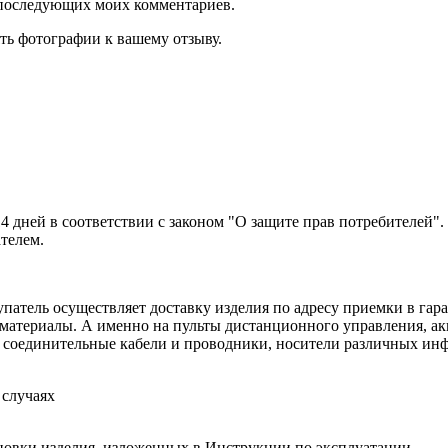
ля последующих моих комментариев.
ть фотографии к вашему отзыву.
14 дней в соответствии с законом "О защите прав потребителей"
ателем.
патель осуществляет доставку изделия по адресу приемки в гара
 материалы. А именно на пульты дистанционного управления, ак
а, соединительные кабели и проводники, носители различных и
 случаях
новки изделия, изложенных в Инструкции по эксплуатации.