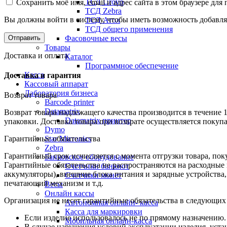
ТСД Urovo
Сохранить моё имя, email и адрес сайта в этом браузере д
ТСД Zebra
Вы должны войти в систему, чтобы иметь возможность добавля
ТСД Атол
ТСД общего применения
Фасовочные весы
Товары
Доставка и оплата
Каталог
Программное обеспечение
Касса
Доставка и гарантия
Кассовый аппарат
Лаборатория бизнеса
Возврат товара
Barcode printer
Datamatrix
Возврат товара надлежащего качества производится в течение 
Datamatrix принтер
упаковки. Доставка товара при возврате осуществляется покуп
Dymo
Star Micronics
Гарантийные обязательства
Zebra
Гарантийный срок исчисляется с момента отгрузки товара, поку
Банковское оборудование
Гарантийные обязательства не распространяются на расходные
Счетчики банкнот
аккумуляторы), внешние блока питания и зарядные устройств
Счетчики монет
печатающий механизм и т.д.
Весы
Онлайн кассы
Организация не несет гарантийные обязательства в следующих
Автономная онлайн- касса
Касса для маркировки
Если изделие использовалось не по прямому назначению.
Мобильная онлайн-касса
В случае нарушения условий эксплуатации изделия, уста