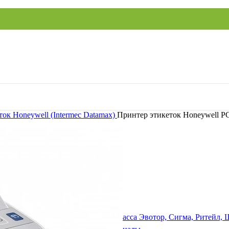
ок Honeywell (Intermec
Datamax)
Принтер этикеток Honeywell P
ение
ый накопитель