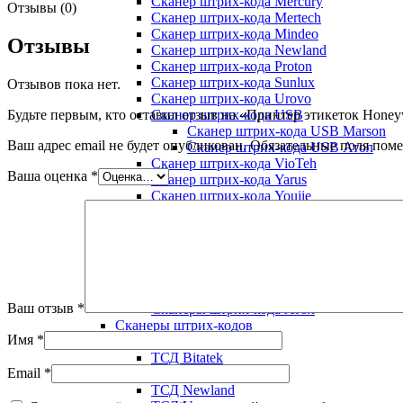
Сканер штрих-кода Mercury
Отзывы (0)
Сканер штрих-кода Mertech
Сканер штрих-кода Mindeo
Отзывы
Сканер штрих-кода Newland
Сканер штрих-кода Proton
Сканер штрих-кода Sunlux
Отзывов пока нет.
Сканер штрих-кода Urovo
Будьте первым, кто оставил отзыв на «Принтер этикеток Honey
Сканер штрих-кода USB
Сканер штрих-кода USB Marson
Ваш адрес email не будет опубликован.
Обязательные поля пом
Сканер штрих-кода USB Атол
Сканер штрих-кода VioTeh
Ваша оценка
*
Сканер штрих-кода Yarus
Сканер штрих-кода Youjie
Сканер штрих-кода Zebex
Сканер штрих-кода Zebra
Сканер штрих-кода встраиваемый
Сканер штрих-кода стационарный
Сканер-кольцо
Сканеры штрих-кода Honeywell
Ваш отзыв
*
Сканеры штрих-кода Атол
Сканеры штрих-кодов
Имя
*
ТСД
ТСД Bitatek
Email
*
ТСД GlobalPOS
ТСД Newland