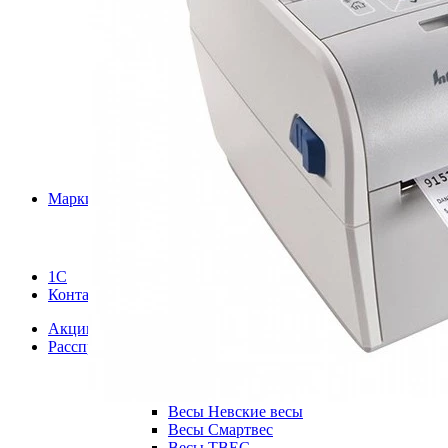
Весы Digi
Ч
Весы DIGI SM
Р
Весы GreatRiver
С
Весы M-ER
К
Весы Mas
Весы Mercury
Весы Ohaus
Весы Sartorius
Весы Scale
Весы Seca
Весы Unigram
Маркировка
Весы ViBRA
Услуги
Весы Vibra HT
Весы ВСП4
Весы Госметр
1С
Весы крановые Мидл
Контакты
Весы лабораторные Mercury
Весы Масса-К
Акции
Весы Мера
Расспродажа
Весы Мехэлектрон-М
Весы Мидл
Весы МК
Весы Невские весы
Весы Смартвес
Весы ТВЕС