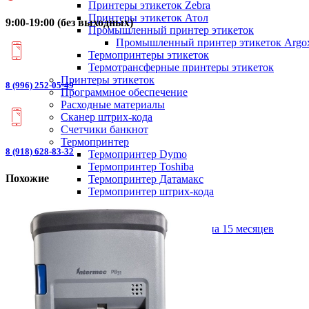
Принтеры этикеток Zebra
Принтеры этикеток Атол
9:00-19:00 (без выходных)
Промышленный принтер этикеток
Промышленный принтер этикеток Argo
Термопринтеры этикеток
Термотрансферные принтеры этикеток
Принтеры этикеток
8 (996) 252-05-49
Программное обеспечение
Расходные материалы
Сканер штрих-кода
Счетчики банкнот
Термопринтер
8 (918) 628-83-32
Термопринтер Dymo
Термопринтер Toshiba
Похожие
Термопринтер Датамакс
Термопринтер штрих-кода
ТСД
Фискальный накопитель
Фискальный накопитель на 15 месяцев
Мобильная онлайн-касса
МодульКасса
Онлайн-касса для вендинга
Онлайн-касса Штрих
ПИРИТ
Смарт-терминалы