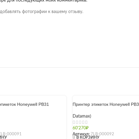
узере для последующих моих комментариев.
добавлять фотографии к вашему отзыву.
этикеток Honeywell PB31
Принтер этикеток Honeywell PB
Datamax)
60'270
₽
7LB-000091
Артикул:
7LB-000092
[]
ИНУ
В КОРЗИНУ