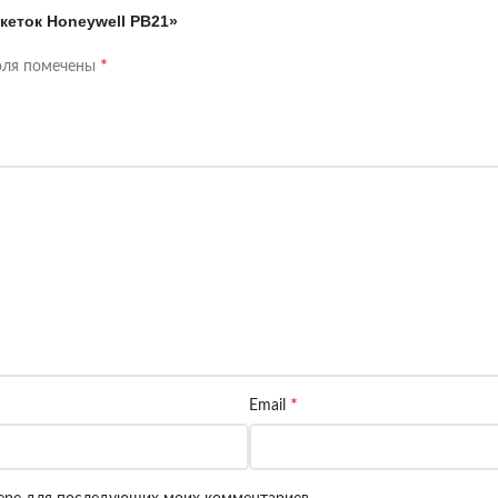
кеток Honeywell PB21»
*
оля помечены
*
Email