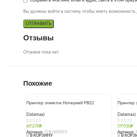
Сохранить моё имя, email и адрес сайта в этом бра
Вы должны войти в систему, чтобы иметь возможность 
Отзывы
Отзывов пока нет.
Похожие
Принтер этикеток Honeywell PB22
Принтер 
Datamax)
Datamax)
60'270
₽
59'030
₽
Артикул:
7LB-000093
Артикул:
[]
[]
В КОРЗИНУ
В КОРЗ