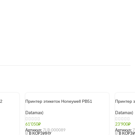
32
Принтер этикеток Honeywell PB51
Принтер э
Datamax)
Datamax)
61'050
₽
23'900
₽
Артикул:
7LB-000089
Артикул:
7
[]
[]
В КОРЗИНУ
В КОРЗ