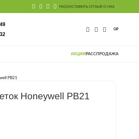
FAQS
ОСТАВИТЬ ОТЗЫВ О НАС
-49
0
₽
32
АКЦИИ
РАССПРОДАЖА
well PB21
еток Honeywell PB21