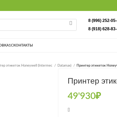
8 (996) 252-05
8 (918) 628-83-
ОВКА
1С
КОНТАКТЫ
тер этикеток Honeywell (Intermec
Datamax)
Принтер этикеток Honey
Принтер этик
49'930
₽
[]