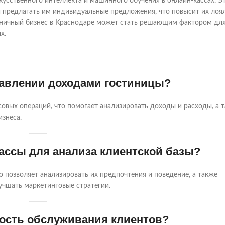
кусственного интеллекта и машинного обучения в онлайн-кассах. Э
и предлагать им индивидуальные предложения, что повысит их лоя
тиничный бизнес в Краснодаре может стать решающим фактором дл
х.
равлении доходами гостиницы?
овых операций, что помогает анализировать доходы и расходы, а 
изнеса.
ассы для анализа клиентской базы?
о позволяет анализировать их предпочтения и поведение, а также
учшать маркетинговые стратегии.
рость обслуживания клиентов?