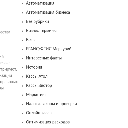
Автоматизация
Автоматизация бизнеса
Без рубрики
Бизнес термины
чества
Весы
ЕГАИС/ФГИС Меркурий
ий
Интересные факты
чевые
История
стрируют,
изации
Кассы Атол
 правовых
Кассы Эвотор
вы
Маркетинг
Налоги, законы и проверки
Онлайн кассы
Оптимизация расходов