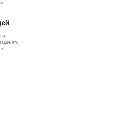
ых
цей
в и
адач, что
 о