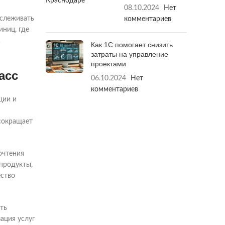
08.10.2024
Нет
тслеживать
комментариев
иниц, где
с
Как 1С помогает снизить
затраты на управление
проектами
асс
06.10.2024
Нет
комментариев
ции и
 сокращает
очтения
 продукты,
ество
ть
ация услуг