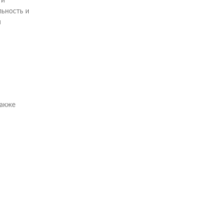
ти
льность и
я
также