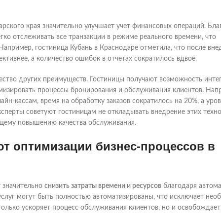
рского края значительно улучшает учет финансовых операций. Бла
гко отслеживать все транзакции в режиме реального времени, что
апример, гостиница Кубань в Краснодаре отметила, что после вне
ективнее, а количество ошибок в отчетах сократилось вдвое.
ство других преимуществ. Гостиницы получают возможность инте
мизировать процессы бронирования и обслуживания клиентов. Нап
йн-кассам, время на обработку заказов сократилось на 20%, а уро
сперты советуют гостиницам не откладывать внедрение этих техно
общему повышению качества обслуживания.
ют оптимизации бизнес-процессов в
т значительно
снизить затраты времени и ресурсов
благодаря автом
услуг могут быть полностью автоматизированы, что исключает нео
только ускоряет процесс обслуживания клиентов, но и освобождает