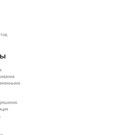
тов,
вы
х
живания
временными
 решения.
ация
,