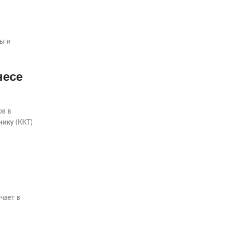
ы и
несе
в в
нику
(ККТ)
чает в