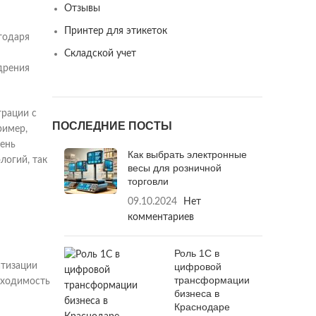
Отзывы
Принтер для этикеток
годаря
Складской учет
дрения
грации с
ПОСЛЕДНИЕ ПОСТЫ
ример,
вень
Как выбрать электронные
логий, так
весы для розничной
торговли
09.10.2024
Нет
комментариев
Роль 1С в
цифровой
атизации
трансформации
бходимость
бизнеса в
Краснодаре