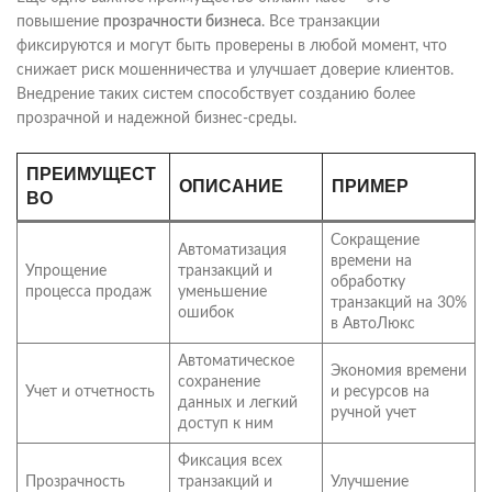
повышение
прозрачности бизнеса
. Все транзакции
фиксируются и могут быть проверены в любой момент, что
снижает риск мошенничества и улучшает доверие клиентов.
Внедрение таких систем способствует созданию более
прозрачной и надежной бизнес-среды.
ПРЕИМУЩЕСТ
ОПИСАНИЕ
ПРИМЕР
ВО
Сокращение
Автоматизация
времени на
Упрощение
транзакций и
обработку
процесса продаж
уменьшение
транзакций на 30%
ошибок
в АвтоЛюкс
Автоматическое
Экономия времени
сохранение
Учет и отчетность
и ресурсов на
данных и легкий
ручной учет
доступ к ним
Фиксация всех
Прозрачность
транзакций и
Улучшение