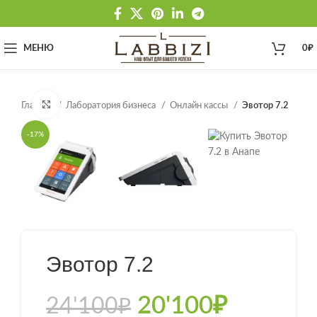
МЕНЮ
0
₽
Нажмите, чтобы увеличить
Главная
Лаборатория бизнеса
Онлайн кассы
Эвотор 7.2
-17%
Эвотор 7.2
20'100
₽
24'100
₽