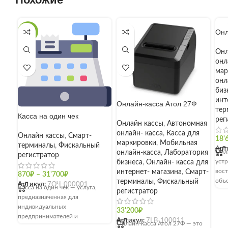
Онл
-10%
Онл
онл
мар
онл
биз
инт
Онлайн-касса Атол 27Ф
тер
Касса на один чек
рег
Онлайн кассы
,
Автономная
онлайн- касса
,
Касса для
Онлайн кассы
,
Смарт-
18'
маркировки
,
Мобильная
терминалы
,
Фискальный
Арт
Онл
онлайн-касса
,
Лаборатория
регистратор
уст
бизнеса
,
Онлайн- касса для
вост
интернет- магазина
,
Смарт-
870
₽
–
31'700
₽
объе
терминалы
,
Фискальный
Артикул:
7ОЧ-000001
Касса на один чек — услуга,
разм
регистратор
предназначенная для
пом
индивидуальных
под 
33'200
₽
предпринимателей и
6.0.
Артикул:
7LB-100011
Онлайн-касса Атол 27Ф — это
юридических лиц, не