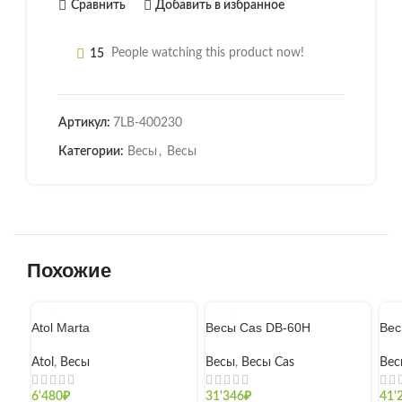
Сравнить
Добавить в избранное
15
People watching this product now!
Артикул:
7LB-400230
Категории:
Весы
,
Весы
Похожие
Atol Marta
Весы Cas DB-60H
Вес
Atol
,
Весы
Весы
,
Весы Cas
Вес
6'480
₽
31'346
₽
41'