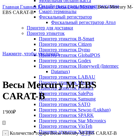
Мобильная онлайн-касса
Онлайн- касса для интернет- магазина
Главная
Главная
Каталог
Весы
Весы Mercury
Весы Mercury M-
Смарт-терминалы
EBS CARAT-B
Фискальный регистратор
Фискальный регистратор Атол
Принтер для доставки
Принтер этикеток
Принтер этикеток B-Smart
Принтер этикеток Citizen
Принтер этикеток Dymo
Нажмите, чтобы увеличить
Принтер этикеток GlobalPOS
Принтер этикеток Godex
Принтер этикеток Honeywell (Intermec
Datamax)
Принтер этикеток LABAU
Весы Mercury M-EBS
Принтер этикеток Mercury
Принтер этикеток Posiflex
CARAT-B
Принтер этикеток SalePos
Принтер этикеток Samsung
Принтер этикеток SATO
Принтер этикеток Sewoo (Lukhan)
1'900
₽
Принтер этикеток SPARK
Принтер этикеток Star Micronics
[]
Принтер этикеток VioTeh
Принтер этикеток Xprinter
Количество товара Весы Mercury M-EBS CARAT-B