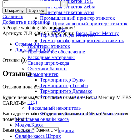
Принтеры этикеток TSC
Принтеры этикеток Zebra
В корзину
Buy now
Принтеры этикеток Атол
Сравнить
Промышленный принтер этикеток
Добавить в избранное
Промышленный принтер этикеток
5
People watching this product now!
Argox
Артикул:
7LB-400195
Категории:
Весы
,
Весы Mercury
Термопринтеры этикеток
Термотрансферные принтеры этикеток
Отзывы (0)
Принтеры этикеток
Доставка и оплата
Программное обеспечение
Расходные материалы
Отзывы (0)
Сканер штрих-кода
Счетчики банкнот
Отзывы
Термопринтер
Термопринтер Dymo
Термопринтер Toshiba
Отзывов пока нет.
Термопринтер Датамакс
Термопринтер штрих-кода
Будьте первым, кто оставил отзыв на «Весы Mercury M-EBS
ТСД
CARAT-B»
Фискальный накопитель
Ваш адрес email не будет опубликован.
Обязательные поля
Фискальный накопитель на 15 месяцев
помечены
*
Мобильная онлайн-касса
МодульКасса
Ваша оценка
*
Онлайн-касса для вендинга
Онлайн-касса Штрих