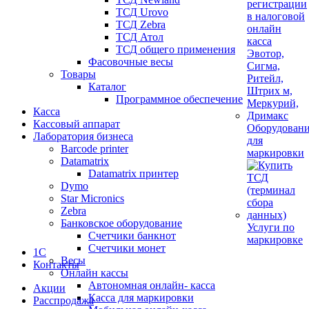
ТСД Urovo
ТСД Zebra
ТСД Атол
ТСД общего применения
Фасовочные весы
Товары
Каталог
Программное обеспечение
Касса
Кассовый аппарат
Оборудован
Лаборатория бизнеса
для
Barcode printer
маркировки
Datamatrix
Datamatrix принтер
Dymo
Star Micronics
Zebra
Банковское оборудование
Услуги по
Счетчики банкнот
маркировке
Счетчики монет
1С
Весы
Контакты
Онлайн кассы
Автономная онлайн- касса
Акции
Касса для маркировки
Расспродажа