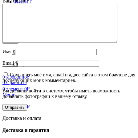
Ваш отзыв
*
ПИРИТ
Смарт-терминалы
Торговое оборудование
Принтер этикеток
Фискальный регистратор
Фискальный регистратор Атол
Поиск
Имя
*
8 (996) 252-05-49
Email
*
8 (918) 628-83-32
Сохранить моё имя, email и адрес сайта в этом браузере для
0
Избранное
последующих моих комментариев.
0
Сравнить
0
элемент
0
₽
Вы должны войти в систему, чтобы иметь возможность
Меню
добавлять фотографии к вашему отзыву.
0
элемент
0
₽
Доставка и оплата
Доставка и гарантия