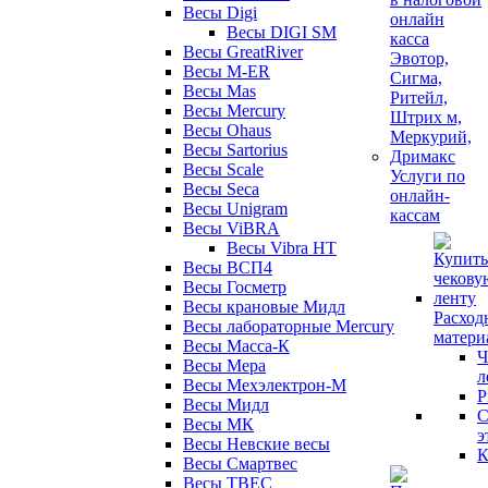
Весы Digi
Весы DIGI SM
Весы GreatRiver
Весы M-ER
Весы Mas
Весы Mercury
Весы Ohaus
Весы Sartorius
Весы Scale
Услуги по
Весы Seca
онлайн-
Весы Unigram
кассам
Весы ViBRA
Весы Vibra HT
Весы ВСП4
Весы Госметр
Весы крановые Мидл
Расход
Весы лабораторные Mercury
матери
Весы Масса-К
Ч
Весы Мера
л
Весы Мехэлектрон-М
Р
Весы Мидл
С
Весы МК
э
Весы Невские весы
К
Весы Смартвес
Весы ТВЕС