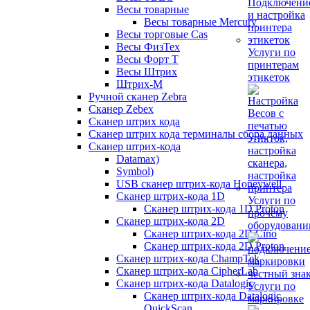
Весы товарные
Весы товарные Mercury
Весы торговые Cas
Весы ФизТех
Услуги по
Весы Форт Т
принтерам
Весы Штрих
этикеток
Штрих-М
Ручной сканер Zebra
Сканер Zebex
Сканер штрих кода
Сканер штрих кода терминалы сбора данных
Сканер штрих-кода
Datamax)
Symbol)
USB сканер штрих-кода Honeywell
Сканер штрих-кода 1D
Услуги по
Сканер штрих-кода 1D Proton
прочему
Сканер штрих-кода 2D
оборудован
Сканер штрих-кода 2D Cino
Сканер штрих-кода 2D Proton
Сканер штрих-кода ChampTek
Сканер штрих-кода CipherLab
Сканер штрих-кода Datalogic
Услуги по
Сканер штрих-кода Datalogic
маркировке
QuickScan