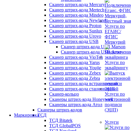
Сканер штрих-кода Mercury
Сканер штрих-кода Mertech
Сканер штрих-кода Mindeo
Сканер штрих-кода Newland
Сканер штрих-кода Proton
Услуги по
Сканер штрих-кода Sunlux
ЕГАИС/
Сканер штрих-кода Urovo
ФГИС
Сканер штрих-кода USB
Меркурий
Сканер штрих-кода USB Marson
Сканер штрих-кода USB Атол
Сканер штрих-кода VioTeh
Сканер штрих-кода Yarus
Услуги по
Сканер штрих-кода Youjie
эквайрингу
Сканер штрих-кода Zebex
Сканер штрих-кода Zebra
Сканер штрих-кода встраиваемый
Сканер штрих-кода стационарный
Сканер-кольцо
Услуги по
Сканеры штрих-кода Honeywell
электронной
Сканеры штрих-кода Атол
подписи
Сканеры штрих-кодов
(ЭЦП)
Маркировка
ТСД
ТСД Bitatek
Услуги
ТСД GlobalPOS
ТСД Newland