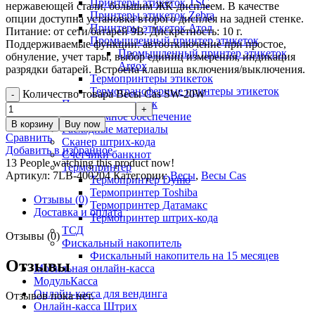
Принтеры этикеток TSC
нержавеющей стали, большим ЖК-дисплеем. В качестве
Принтеры этикеток Zebra
опции доступна установка второго дисплея на задней стенке.
Принтеры этикеток Атол
Питание: от сети/батарей 9В. Дискретность: 10 г.
Промышленный принтер этикеток
Поддерживаемые функции: автоотключение при простое,
Промышленный принтер этикеток
обнуление, учет тары, выбор единиц измерения, индикация
Argox
разрядки батарей. Встроена клавиша включения/выключения.
Термопринтеры этикеток
Термотрансферные принтеры этикеток
Количество товара Весы Cas SW-20W
Принтеры этикеток
Программное обеспечение
В корзину
Buy now
Расходные материалы
Сравнить
Сканер штрих-кода
Добавить в избранное
Счетчики банкнот
13
People watching this product now!
Термопринтер
Артикул:
7LB-400204
Категории:
Весы
,
Весы Cas
Термопринтер Dymo
Термопринтер Toshiba
Отзывы (0)
Термопринтер Датамакс
Доставка и оплата
Термопринтер штрих-кода
ТСД
Отзывы (0)
Фискальный накопитель
Фискальный накопитель на 15 месяцев
Отзывы
Мобильная онлайн-касса
МодульКасса
Онлайн-касса для вендинга
Отзывов пока нет.
Онлайн-касса Штрих