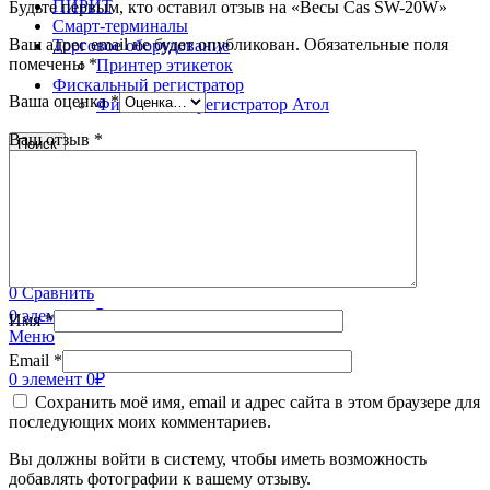
ПИРИТ
Будьте первым, кто оставил отзыв на «Весы Cas SW-20W»
Смарт-терминалы
Ваш адрес email не будет опубликован.
Обязательные поля
Торговое оборудование
помечены
*
Принтер этикеток
Фискальный регистратор
Ваша оценка
*
Фискальный регистратор Атол
Ваш отзыв
*
Поиск
8 (996) 252-05-49
8 (918) 628-83-32
0
Избранное
0
Сравнить
0
элемент
0
₽
Имя
*
Меню
Email
*
0
элемент
0
₽
Сохранить моё имя, email и адрес сайта в этом браузере для
последующих моих комментариев.
Вы должны войти в систему, чтобы иметь возможность
добавлять фотографии к вашему отзыву.