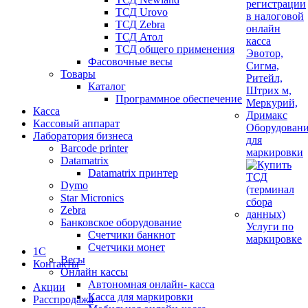
ТСД Urovo
ТСД Zebra
ТСД Атол
ТСД общего применения
Фасовочные весы
Товары
Каталог
Программное обеспечение
Касса
Кассовый аппарат
Оборудован
Лаборатория бизнеса
для
Barcode printer
маркировки
Datamatrix
Datamatrix принтер
Dymo
Star Micronics
Zebra
Банковское оборудование
Услуги по
Счетчики банкнот
маркировке
Счетчики монет
1С
Весы
Контакты
Онлайн кассы
Автономная онлайн- касса
Акции
Касса для маркировки
Расспродажа