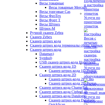
Весы товарные
Весы товарные Mercury
Весы торговые Cas
Весы ФизТех
Услуги по
Весы Форт Т
принтерам
Весы Штрих
этикеток
Штрих-М
Ручной сканер Zebra
Сканер Zebex
Сканер штрих кода
Сканер штрих кода терминалы сбора данных
Сканер штрих-кода
Datamax)
Symbol)
USB сканер штрих-кода Honeywell
Сканер штрих-кода 1D
Услуги по
Сканер штрих-кода 1D Proton
прочему
Сканер штрих-кода 2D
оборудован
Сканер штрих-кода 2D Cino
Сканер штрих-кода 2D Proton
Сканер штрих-кода ChampTek
Сканер штрих-кода CipherLab
Сканер штрих-кода Datalogic
Услуги по
Сканер штрих-кода Datalogic
маркировке
QuickScan