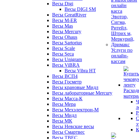
Весы Digi
Весы DIGI SM
Весы GreatRiver
Весы M-ER
Весы Mas
Весы Mercury
Весы Ohaus
Весы Sartorius
Весы Scale
Услуги по
Весы Seca
онлайн-
Весы Unigram
кассам
Весы ViBRA
Весы Vibra HT
Весы ВСП4
Весы Госметр
Весы крановые Мидл
Расход
Весы лабораторные Mercury
матери
Весы Масса-К
Ч
Весы Мера
л
Весы Мехэлектрон-М
Р
Весы Мидл
С
Весы МК
э
Весы Невские весы
К
Весы Смартвес
Весы ТВЕС