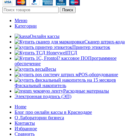
Поиск
Меню
Категории
Онлайн кассы
Сканер штрих-кода
Принтер этикеток
ТСД
Программное
обеспечение
Весы
POS-оборудование
Фискальный накопитель
Расходные материалы
Электронная подпись (ЭП)
Home
Блог про онлайн кассы в Краснодаре
О Лаборатории бизнеса
Контакты
Избранное
Сравнить