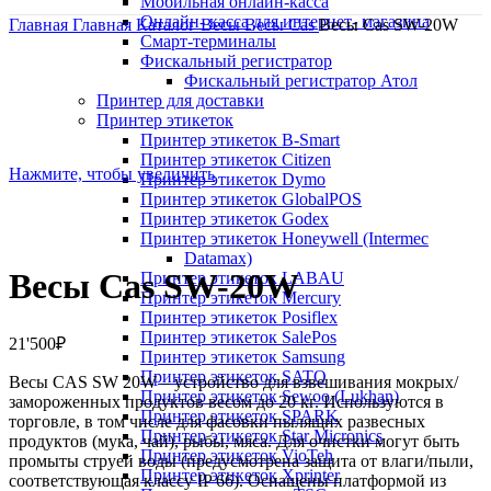
Мобильная онлайн-касса
Онлайн- касса для интернет- магазина
Главная
Главная
Каталог
Весы
Весы Cas
Весы Cas SW-20W
Смарт-терминалы
Фискальный регистратор
Фискальный регистратор Атол
Принтер для доставки
Принтер этикеток
Принтер этикеток B-Smart
Принтер этикеток Citizen
Нажмите, чтобы увеличить
Принтер этикеток Dymo
Принтер этикеток GlobalPOS
Принтер этикеток Godex
Принтер этикеток Honeywell (Intermec
Datamax)
Весы Cas SW-20W
Принтер этикеток LABAU
Принтер этикеток Mercury
Принтер этикеток Posiflex
Принтер этикеток SalePos
21'500
₽
Принтер этикеток Samsung
Принтер этикеток SATO
Весы CAS SW 20W – устройство для взвешивания мокрых/
Принтер этикеток Sewoo (Lukhan)
замороженных продуктов весом до 20 кг. Используются в
Принтер этикеток SPARK
торговле, в том числе для фасовки пылящих развесных
Принтер этикеток Star Micronics
продуктов (мука, чай), рыбы, мяса. Для очистки могут быть
Принтер этикеток VioTeh
промыты струей воды (предусмотрена защита от влаги/пыли,
Принтер этикеток Xprinter
соответствующая классу IP 66). Оснащены платформой из