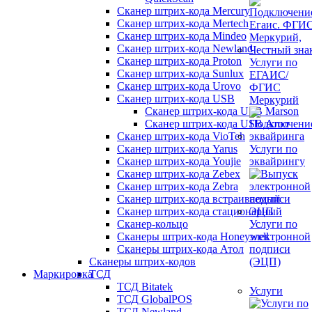
Сканер штрих-кода Mercury
Сканер штрих-кода Mertech
Сканер штрих-кода Mindeo
Сканер штрих-кода Newland
Сканер штрих-кода Proton
Услуги по
Сканер штрих-кода Sunlux
ЕГАИС/
Сканер штрих-кода Urovo
ФГИС
Сканер штрих-кода USB
Меркурий
Сканер штрих-кода USB Marson
Сканер штрих-кода USB Атол
Сканер штрих-кода VioTeh
Сканер штрих-кода Yarus
Услуги по
Сканер штрих-кода Youjie
эквайрингу
Сканер штрих-кода Zebex
Сканер штрих-кода Zebra
Сканер штрих-кода встраиваемый
Сканер штрих-кода стационарный
Сканер-кольцо
Услуги по
Сканеры штрих-кода Honeywell
электронной
Сканеры штрих-кода Атол
подписи
Сканеры штрих-кодов
(ЭЦП)
Маркировка
ТСД
ТСД Bitatek
Услуги
ТСД GlobalPOS
ТСД Newland