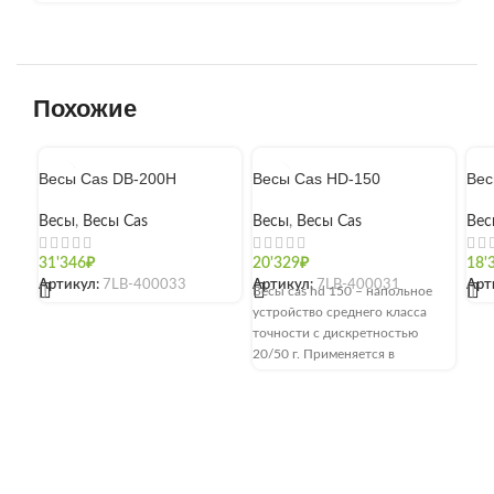
Похожие
Весы Cas DB-200H
Весы Cas HD-150
Вес
Весы
,
Весы Cas
Весы
,
Весы Cas
Вес
31'346
₽
20'329
₽
18'
Артикул:
7LB-400033
Артикул:
7LB-400031
Арт
[]
Весы cas hd 150 – напольное
[]
устройство среднего класса
точности с дискретностью
20/50 г. Применяется в
торговле или общественном
питании и предназначено для
измерения массы товаров,
сыпучих и жидких материалов.
Максимальная нагрузка
составляет 150 кг, минимальная