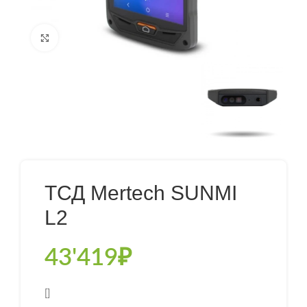
Нажмите, чтобы увеличить
ТСД Mertech SUNMI
L2
43'419
₽
[]