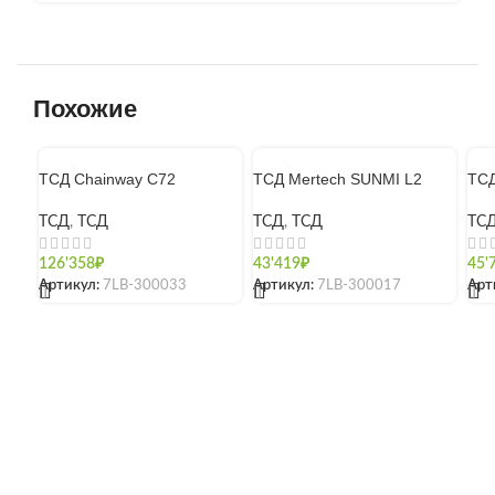
Похожие
ТСД Chainway C72
ТСД Mertech SUNMI L2
ТСД
ТСД
,
ТСД
ТСД
,
ТСД
ТС
126'358
₽
43'419
₽
45'
Артикул:
7LB-300033
Артикул:
7LB-300017
Арт
[]
[]
[]