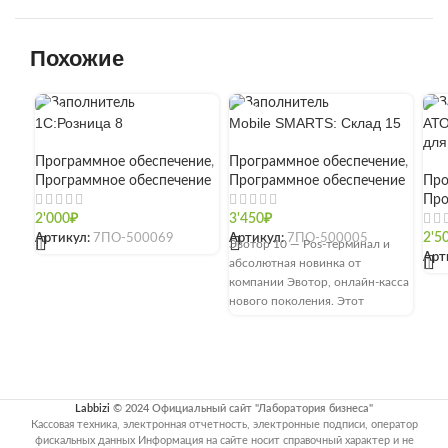
Похожие
1С:Розница 8
Mobile SMARTS: Склад 15
АТО
для
Программное обеспечение
,
Программное обеспечение
,
Программное обеспечение
Программное обеспечение
Про
Про
2'000
₽
3'450
₽
Артикул:
7ПО-500069
Артикул:
7ПО-500005
2'5
[]
Эвотор 10 — Pos-терминал и
Арт
абсолютная новинка от
[]
компании Эвотор, онлайн-касса
нового поколения. Этот
кассовый аппарат можно с
уверенностью назвать
Labbizi
© 2024 Официальный сайт "Лаборатория бизнеса"
Кассовая техника, электронная отчетность, электронные подписи, оператор
фискальных данных Информация на сайте носит справочный характер и не