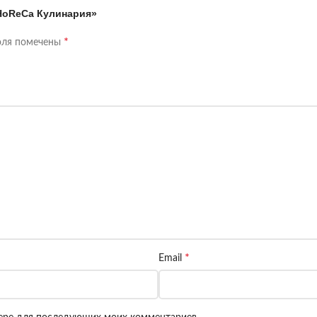
 HoReCa Кулинария»
*
оля помечены
*
Email