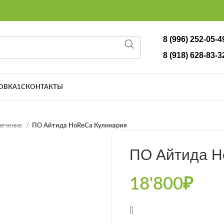
8 (996) 252-05-4
8 (918) 628-83-3
ОВКА
1С
КОНТАКТЫ
печение
ПО Айтида HoReCa Кулинария
ПО Айтида H
18'800
₽
[]