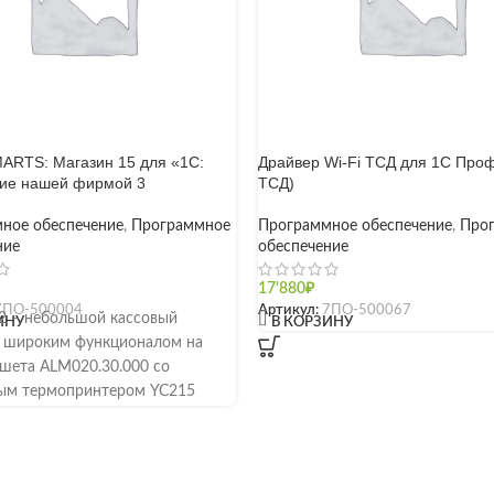
MARTS: Магазин 15 для «1С:
Драйвер Wi-Fi ТСД для 1С Проф
ие нашей фирмой 3
ТСД)
ное обеспечение
,
Программное
Программное обеспечение
,
Про
ние
обеспечение
17'880
₽
7ПО-500004
Артикул:
7ПО-500067
.2 – небольшой кассовый
[]
ИНУ
В КОРЗИНУ
с широким функционалом на
ншета ALM020.30.000 со
ым термопринтером YC215
 печати –