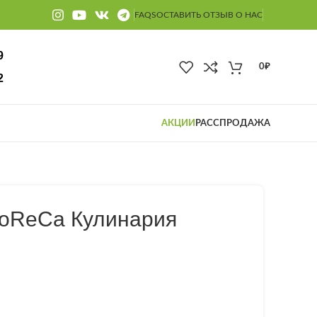
FAQS
ОСТАВИТЬ ОТЗЫВ О НАС
9
0
₽
2
АКЦИИ
РАССПРОДАЖА
oReCa Кулинария