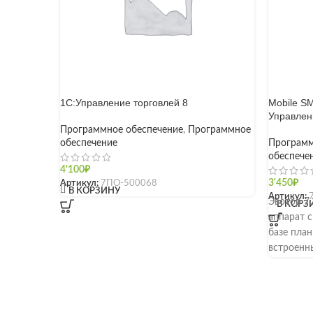
1С:Управление торговлей 8
Mobile S
Управлен
Программное обеспечение
,
Программное
обеспечение
Программ
обеспече
4'100
₽
Артикул:
7ПО-500068
3'450
₽
[]
В КОРЗИНУ
Артикул:
Эвотор 7
В КОРЗ
аппарат 
базе пла
встроенн
(скорость