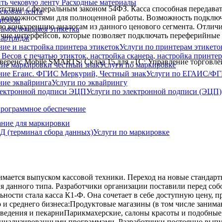
Расходные материалы
етствии с федеральным законом 54ФЗ. Касса способная передав
ековая лента
возможностями для полноценной работы. Возможность подключе
иббон
ую конкуренцию аналогам из данного ценового сегмента. Отлич
амоклеящаяся этикетка
личие интерфейсов, которые позволяет подключать переферийные
артридж
Услуги по принтерам этикето
веренс Mobile SMARTS: Склад 15,для «1С: Управление торговле
Услуги по маркировке
Услуги по ЕГАИС/Ф
Услуги по эквайрингу
Услуги по электронной подписи (ЭЦП)
рограммное обеспечение
ние для маркировки
Услуги по маркировке
мается выпуском кассовой техники. Переход на новые стандарт
я данного типа. Разработчики организации поставили перед со
ьности стала касса К1-Ф. Она сочетает в себе доступную цену, 
ого и среднего бизнеса:Продуктовые магазины (в том числе зан
ведения и пекарниПарикмахерские, салоны красоты и подобные
циализированными программами. Разработчики постоянно выпус