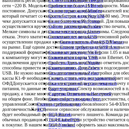
выполнить регистрацию с использованием специализированной
Сканер штрих-кода Mercury
сети ~220 В. Модель потребляет не более 16 Вт мощности. Мак
Сканер штрих-кода Mertech
постоянное. Допускаются некоторые колебания показателей вхо
Сканер штрих-кода Mindeo
который печатает со скорость 6 строк в секунду (70-80 мм). Эт
Сканер штрих-кода Newland
чеке допускается наличие не более чем 99 позиций. Для повыш
Сканер штрих-кода Proton
осуществляется вручную.Если рассматривать качество печати, 
Сканер штрих-кода Sunlux
Мелкие символы и детали на чеке хорошо различимы. Следующи
Сканер штрих-кода Urovo
отказа. Этого хватит на несколько лет весьма интенсивной ра
Сканер штрих-кода USB
осуществлении продажи крепкого алкоголя. Размер QR кода на
Сканер штрих-кода USB Marson
на рынке. Ещё одним достоинством требуется отметить невысо
Сканер штрих-кода USB Атол
поддержкой формата фискальных документов версии 1.05 и вы
Сканер штрих-кода VioTeh
к компьютеру могут использоваться порты USB или Ethernet. О
Сканер штрих-кода Yarus
подключения других устройств. Здесь необходимо отметить до
Сканер штрих-кода Youjie
способны привести к расшатыванию. Допускается подсоединят
Сканер штрих-кода Zebex
USB. Не нужно выполнять дополнительные настройки для обес
Сканер штрих-кода Zebra
кассы К1-Ф необходимо начать с того, что она удовлетворяе
Сканер штрих-кода встраиваемый
ОФДДопускается отправка электронной версии чека на почту 
Сканер штрих-кода стационарный
питания, то данные не будут утеряны.Спектр возможностей в п
Сканер-кольцо
продажу, а также многое другое.Отличительные преимуществаК
Сканеры штрих-кода Honeywell
на общем фоне. Необходимо собрать воедино все достоинства,
Сканеры штрих-кода Атол
управленияСоответствие требованиям обновлённого 54-ФЗЛег
Сканеры штрих-кодов
долговечностьКачественное сервисное обслуживание и наличие
ТСД
будет необходимый функционал и ничего лишнего. Команда раз
ТСД Bitatek
обычных продавцов. В своей категории устройство считается 
ТСД GlobalPOS
к покупке. В нашем магазине можно оформить заказ максимальн
ТСД Newland