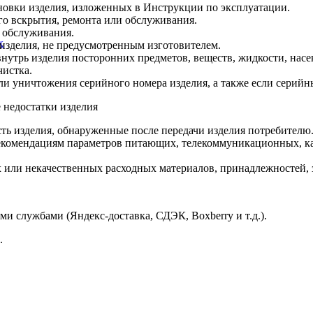
новки изделия, изложенных в Инструкции по эксплуатации.
о вскрытия, ремонта или обслуживания.
 обслуживания.
x
изделия, не предусмотренным изготовителем.
утрь изделия посторонних предметов, веществ, жидкости, насе
чистка.
ли уничтожения серийного номера изделия, а также если серийн
 недостатки изделия
ть изделия, обнаруженные после передачи изделия потребителю
екомендациям параметров питающих, телекоммуникационных, ка
ли некачественных расходных материалов, принадлежностей, за
и службами (Яндекс-доставка, СДЭК, Boxberry и т.д.).
.