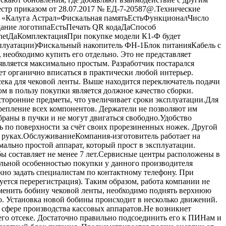
стр приказом от 28.07.2017 № ЕД-7-20587@.Технические
О «Калуга Астрал»Фискальная памятьЕстьФункционалЧисло
дание логотипаЕстьПечать QR кодаДаСпособ
netДаКомплектацияПри покупке модели К1-Ф будет
ксплуатации)Фискальный накопитель ФН-1Блок питанияКабель с
 необходимо купить его отдельно. Это не представляет
вляется максимально простым. Разработчик постарался
ет органично вписаться в практически любой интерьер.
ека для чековой ленты. Выше находится переключатель подачи
 в пользу покупки является должное качество сборки.
осторонние предметы, что увеличивает сроки эксплуатации.Для
репление всех компонентов. Держатели не позволяют им
раны в пучки и не могут двигаться свободно.Удобство
ь по поверхности за счёт своих прорезиненных ножек. Другой
в руках.ОбслуживаниеКомпания-изготовитель работает на
мально простой аппарат, который прост в эксплуатации.
бы составляет не менее 7 лет.Сервисные центры расположены в
ельной особенностью покупки у данного производителя
жно задать специалистам по контактному телефону. При
уется перерегистрация). Таким образом, работа компании не
заменить бобину чековой ленты, необходимо поднять верхнюю
то. Установка новой бобины происходит в несколько движений.
 сфере производства кассовых аппаратов.Не возникнет
его отсеке. Достаточно правильно подсоединить его к ПИНам и