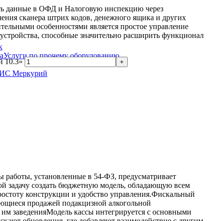
ать данные в ОФД и Налоговую инспекцию через
ния сканера штрих кодов, денежного ящика и других
ительными особенностями является простое управление
 устройства, способные значительно расширить функционал
к
Услуги по прочему оборудованию
й 10.3»
ГИС Меркурий
ы работы, установленные в 54-ФЗ, предусматривает
бой задачу создать бюджетную модель, обладающую всем
простоту конструкции и удобство управления.Фискальный
имающиеся продажей подакцизной алкогольной
 им заведенияМодель кассы интегрируется с основными
кают обновления, где добавляют взаимодействие с другим