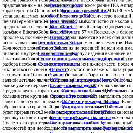
представленным на современном российском рынке ПО. Аппара
Весы товарные
характеристикиОсновноеГабаритные размеры150х210х130 ммМ
Весы товарные Mercury
устанавливаемых налогов4Число секций2Количество позиций 
Весы торговые Cas
печатиТермопечатьШирина ленты57 ммКоличество символов в
Весы ФизТех
предоставлен следующий набор:Кассовый аппаратДокументы дл
Весы Форт Т
разъёмом EthernetБобина термобумаги 57 ммПоскольку в базово
Весы Штрих
проблемы, поскольку такие провода имеются во всех специал
Штрих-М
использовать в конструкции как можно меньше элементов. Име
Ручной сканер Zebra
Количество элементов управления на передней панели минимал
Сканер Zebex
питания.Внутренняя конструкцияКорпус изделия выполнен из п
Сканер штрих кода
Пластиковый корпус не скрипит, а его места соединения обра
Сканер штрих кода терминалы сбора данных
разбора необходимо выкрутить винты из нижней части, после 
Сканер штрих-кода
отклоняться со своего места, что достаточно важно. Плата у
Datamax)
эксплуатацииОтносительно небольшие габариты позволяют поме
Symbol)
важной деталью является приятный на ощупь корпус. Он облад
USB сканер штрих-кода Honeywell
рынке уже не первый год, а её команда разработчиков являетс
Сканер штрих-кода 1D
Предоставляется гарантия на протяжении 12 месяцев с момент
Сканер штрих-кода 1D Proton
большинстве крупных городов. Это позволяет выполнить ремо
Сканер штрих-кода 2D
является доступная в режиме 247 техническая поддержка. Если
Сканер штрих-кода 2D Cino
обращении в сервисный центр предлагается замена кассы на ан
Сканер штрих-кода 2D Proton
будет прерываться.Замена расходных элементовУстановка новы
Сканер штрих-кода ChampTek
крышку соответствующего отсека. Диаметр рулона должен быть 
Сканер штрих-кода CipherLab
После этого принтер может продолжать работу. Реализованный
Сканер штрих-кода Datalogic
сложностей при необходимости выполнить замену фискального 
Сканер штрих-кода Datalogic Quic