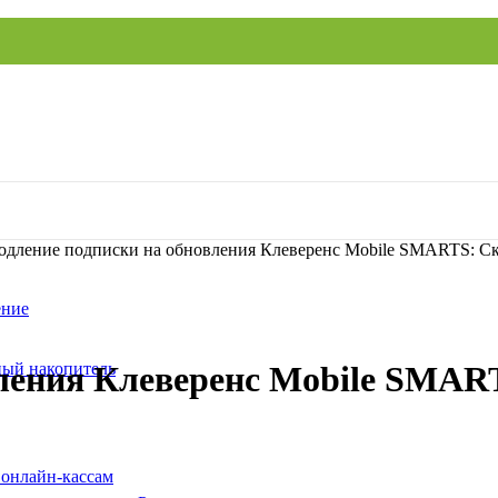
одление подписки на обновления Клеверенс Mobile SMARTS: Скл
ение
ый накопитель
ления Клеверенс Mobile SMART
 онлайн-кассам