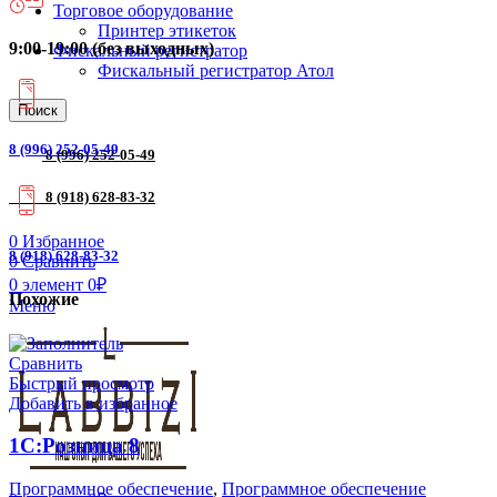
Торговое оборудование
Принтер этикеток
9:00-19:00 (без выходных)
Фискальный регистратор
Фискальный регистратор Атол
Поиск
8 (996) 252-05-49
8 (996) 252-05-49
8 (918) 628-83-32
0
Избранное
8 (918) 628-83-32
0
Сравнить
0
элемент
0
₽
Похожие
Меню
Сравнить
Быстрый просмотр
Добавить в избранное
1С:Розница 8
Программное обеспечение
,
Программное обеспечение