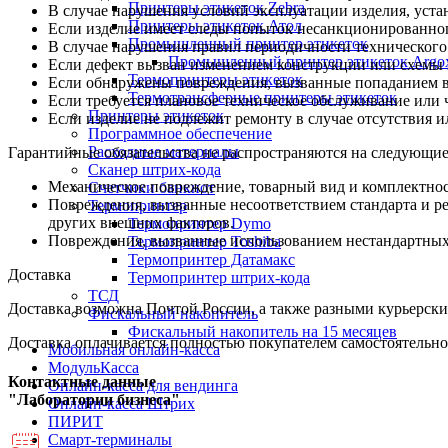
Принтеры этикеток Zebra
В случае нарушения условий эксплуатации изделия, уста
Принтеры этикеток Атол
Если изделие имеет следы попыток несанкционированног
Промышленный принтер этикеток
В случае нарушения правил периодичности технического
Промышленный принтер этикеток Argo
Если дефект вызван изменением конструкции или схемы 
Термопринтеры этикеток
Если обнаружены повреждения, вызванные попаданием вн
Термотрансферные принтеры этикеток
Если требуется плановое техническое обслуживание или 
Принтеры этикеток
Если изделие не подлежит ремонту в случае отсутствия и
Программное обеспечение
Расходные материалы
Гарантийные обязательства не распространяются на следующие
Сканер штрих-кода
Механическое повреждение, товарный вид и комплектнос
Счетчики банкнот
Повреждения, вызванные несоответствием стандарта и р
Термопринтер
других внешних факторов.
Термопринтер Dymo
Повреждения, вызванные использованием нестандартных и
Термопринтер Toshiba
Термопринтер Датамакс
Доставка
Термопринтер штрих-кода
ТСД
Доставка возможна Почтой России, а также разными курьерским
Фискальный накопитель
Фискальный накопитель на 15 месяцев
Доставка оплачивается полностью покупателем самостоятельно
Мобильная онлайн-касса
МодульКасса
Контактные данные
Онлайн-касса для вендинга
"Лаборатории бизнеса"
Онлайн-касса Штрих
ПИРИТ
Смарт-терминалы