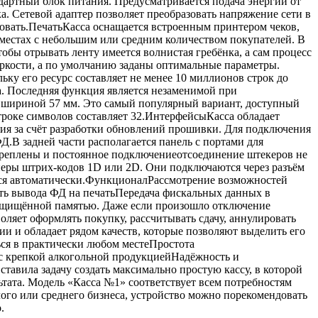
артный блок питания. Предусматривается подача энергии от
а. Сетевой адаптер позволяет преобразовать напряжение сети в
ровать.ПечатьКасса оснащается встроенным принтером чеков,
 в местах с небольшим или средним количеством покупателей. В
обы отрывать ленту имеется волнистая гребёнка, а сам процесс
яркости, а по умолчанию заданы оптимальные параметры.
у его ресурс составляет не менее 10 миллионов строк до
а. Последняя функция является незаменимой при
 с шириной 57 мм. Это самый популярный вариант, доступный
троке символов составляет 32.ИнтерфейсыКасса обладает
ия за счёт разработки обновлений прошивки. Для подключения
.В задней части располагается панель с портами для
акреплены и постоянное подключениеотсоединение штекеров не
неры штрих-кодов 1D или 2D. Они подключаются через разъём
тся автоматически.ФункционалРассмотрение возможностей
ть вывода ФД на печатьПередача фискальных данных в
защищённой памятью. Даже если произошло отключение
оляет оформлять покупку, рассчитывать сдачу, аннулировать
и и обладает рядом качеств, которые позволяют выделить его
ься в практически любом местеПростота
с крепкой алкогольной продукциейНадёжность и
авила задачу создать максимально простую кассу, в которой
тата. Модель «Касса №1» соответствует всем потребностям
лого или среднего бизнеса, устройство можно порекомендовать
.