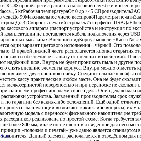
т К1-Ф прошёл регистрацию в налоговой службе и внесен в рее
асса1,5 кгРабочая температураОт 0 до +45 CПроизводительЗА
в чекеДо 99Максимальное число кассиров8Параметры печатиЗа
 строкеДо 32Скорость печати6 строксекИнтерфейсыUSBДаEther
я кассового аппарата (паспорт устройства и инструкция по э
й комплектации не поставляется кабель подключения через USB,
изированных магазинах.Внешний видКорпус модели «Касса №1» я
ется один вариант цветового исполнения – чёрный. Это позволя
ьно. В правой нижней части располагается кнопка открытия отс
ластика и обеспечивает защиту от внешних воздействий. Плюсом
зуют надёжный шов. Внутрь не будет проникать пыль и другие п
чего снять внешние элементы корпуса. Внутри можно отметить к
правления имеет двустороннюю пайку. Соединительные шлейфы соб
стить кассу практически в любом месте. Она не будет скользит
ает мелкозернистой поверхностью и при переноске не скользит 
я признанными профессионалами своего дела. Они сделали макси
а распаковки устройства. Заявленный производителем срок служ
нт по гарантии без каких-либо осложнений. Ещё одной отличит
 в процессе эксплуатации возникают какие-либо вопросы, их мо
алогичную модель с переносом фискального накопителя (не треб
х расходников реализована по простой схеме. Когда требуется 
не более 800 мм, иначе он не влезет в отведённое для него мес
 принцип «положил и печатай» уже давно является стандартом в
накопителя. Данный элемент располагается в отведённом для н
kScan