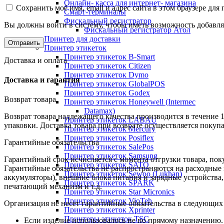
Онлайн- касса для интернет- магазина
Сохранить моё имя, email и адрес сайта в этом браузере д
Смарт-терминалы
Фискальный регистратор
Вы должны войти в систему, чтобы иметь возможность добавля
Фискальный регистратор Атол
Принтер для доставки
Принтер этикеток
Принтер этикеток B-Smart
Доставка и оплата
Принтер этикеток Citizen
Принтер этикеток Dymo
Доставка и гарантия
Принтер этикеток GlobalPOS
Принтер этикеток Godex
Возврат товара
Принтер этикеток Honeywell (Intermec
Datamax)
Возврат товара надлежащего качества производится в течение 
Принтер этикеток LABAU
упаковки. Доставка товара при возврате осуществляется покуп
Принтер этикеток Mercury
Принтер этикеток Posiflex
Гарантийные обязательства
Принтер этикеток SalePos
Принтер этикеток Samsung
Гарантийный срок исчисляется с момента отгрузки товара, поку
Принтер этикеток SATO
Гарантийные обязательства не распространяются на расходные
Принтер этикеток Sewoo (Lukhan)
аккумуляторы), внешние блока питания и зарядные устройств
Принтер этикеток SPARK
печатающий механизм и т.д.
Принтер этикеток Star Micronics
Принтер этикеток VioTeh
Организация не несет гарантийные обязательства в следующих
Принтер этикеток Xprinter
Принтеры этикеток TSC
Если изделие использовалось не по прямому назначению.