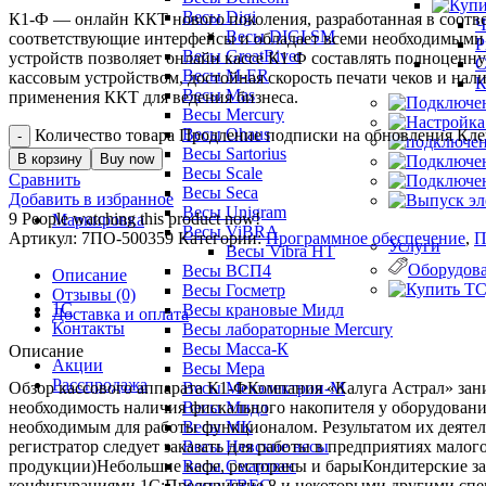
Весы Digi
К1-Ф — онлайн ККТ нового поколения, разработанная в соотв
Ч
Весы DIGI SM
соответствующие интерфейсы и обладает всеми необходимыми 
Р
Весы GreatRiver
устройств позволяет онлайн кассе К1 Ф составлять полноценн
С
Весы M-ER
кассовым устройством, достойная скорость печати чеков и на
К
Весы Mas
применения ККТ для ведения бизнеса.
Весы Mercury
Весы Ohaus
Количество товара Продление подписки на обновления Кле
Весы Sartorius
В корзину
Buy now
Весы Scale
Сравнить
Весы Seca
Добавить в избранное
Весы Unigram
9
People watching this product now!
Маркировка
Весы ViBRA
Артикул:
7ПО-500359
Категории:
Программное обеспечение
,
П
Услуги
Весы Vibra HT
Оборудова
Весы ВСП4
Описание
Весы Госметр
Отзывы (0)
1С
Весы крановые Мидл
Доставка и оплата
Контакты
Весы лабораторные Mercury
Весы Масса-К
Описание
Акции
Весы Мера
Расспродажа
Обзор кассового аппарата К1-ФКомпания «Калуга Астрал» зани
Весы Мехэлектрон-М
необходимость наличия фискального накопителя у оборудовани
Весы Мидл
необходимым для работы функционалом. Результатом их деятел
Весы МК
регистратор следует заказать для работы в предприятиях мал
Весы Невские весы
продукции)Небольшие кафе, рестораны и барыКондитерские за
Весы Смартвес
конфигурациями 1С:Предприятие 8 и некоторыми другими спе
Весы ТВЕС