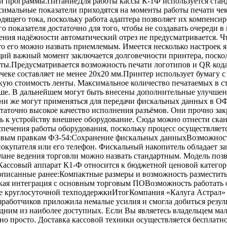
 программы.ПитаниеДля работы кассы К-1Ф используется станд
симальные показатели приходятся на моменты работы печати чек
дящего тока, поскольку работа адаптера позволяет их компенси
ого показателя достаточно для того, чтобы не создавать очереди
ения надёжности автоматический отрез не предусматривается. Чт
то его можно назвать приемлемым. Имеется несколько настроек 
й важный момент заключается долговечности принтера, поскольк
боты.Предусматривается возможность печати логотипов и QR код
 чеке составляет не менее 20х20 мм.Принтер использует бумагу
кую стоимость ленты. Максимальное количество печатаемых в с
ше. В дальнейшем могут быть внесены дополнительные улучшен
ни же могут применяться для передачи фискальных данных в ОФД
статочно высокое качество исполнения разъёмов. Они прочно з
ь к устройству внешнее оборудование. Сюда можно отнести ска
печения работы оборудования, поскольку процесс осуществляе
т новым правкам ФЗ-54:Сохранение фискальных данныхВозможнос
покупателя или его телефон. Фискальный накопитель обладает 
лане ведения торговли можно назвать стандартным. Модель позв
ассовый аппарат К1-Ф относится к бюджетной ценовой категори
 описанные ранее:Компактные размеры и возможность разместит
кая интеграция с основным торговым ПОВозможность работать 
 круглосуточной техподдержкиИтогКомпания «Калуга Астрал» ст
работчиков приложила немалые усилия и смогла добиться резуль
одним из наиболее доступных. Если Вы являетесь владельцем ма
о просто. Доставка кассовой техники осуществляется бесплатно