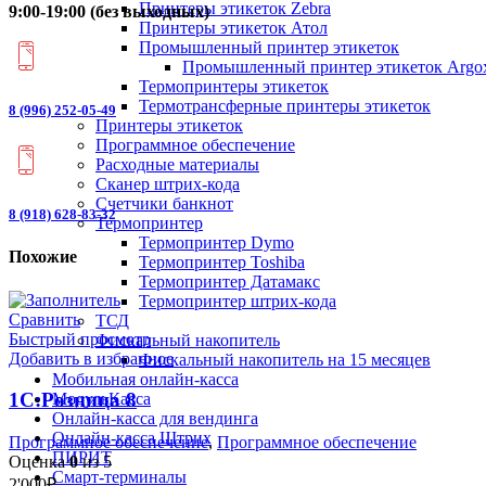
Принтеры этикеток Zebra
9:00-19:00 (без выходных)
Принтеры этикеток Атол
Промышленный принтер этикеток
Промышленный принтер этикеток Argo
Термопринтеры этикеток
Термотрансферные принтеры этикеток
8 (996) 252-05-49
Принтеры этикеток
Программное обеспечение
Расходные материалы
Сканер штрих-кода
Счетчики банкнот
8 (918) 628-83-32
Термопринтер
Термопринтер Dymo
Похожие
Термопринтер Toshiba
Термопринтер Датамакс
Термопринтер штрих-кода
Сравнить
ТСД
Быстрый просмотр
Фискальный накопитель
Добавить в избранное
Фискальный накопитель на 15 месяцев
Мобильная онлайн-касса
1С:Розница 8
МодульКасса
Онлайн-касса для вендинга
Онлайн-касса Штрих
Программное обеспечение
,
Программное обеспечение
ПИРИТ
Оценка
0
из 5
Смарт-терминалы
2'000
₽