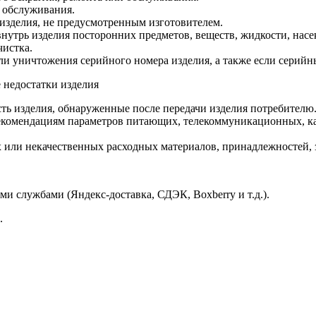
 обслуживания.
изделия, не предусмотренным изготовителем.
утрь изделия посторонних предметов, веществ, жидкости, насе
чистка.
ли уничтожения серийного номера изделия, а также если серийн
 недостатки изделия
ть изделия, обнаруженные после передачи изделия потребителю
екомендациям параметров питающих, телекоммуникационных, ка
ли некачественных расходных материалов, принадлежностей, за
и службами (Яндекс-доставка, СДЭК, Boxberry и т.д.).
.