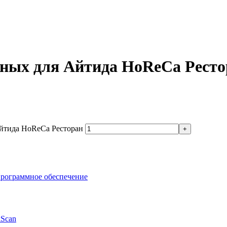
ных для Айтида HoReCa Ресто
йтида HoReCa Ресторан
рограммное обеспечение
kScan