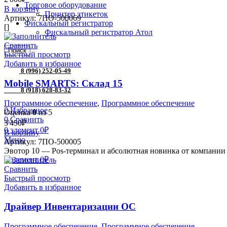
Торговое оборудование
В корзину
Принтер этикеток
Артикул:
7ПО-500069
Фискальный регистратор
[]
Фискальный регистратор Атол
Сравнить
Поиск
Быстрый просмотр
Добавить в избранное
8 (996) 252-05-49
Mobile SMARTS: Склад 15
8 (918) 628-83-32
Программное обеспечение
,
Программное обеспечение
0
Избранное
Оценка
0
из 5
0
Сравнить
3'450
₽
0
элемент
0
₽
В корзину
Меню
Артикул:
7ПО-500005
Эвотор 10 — Pos-терминал и абсолютная новинка от компании 
0
элемент
0
₽
Сравнить
Быстрый просмотр
Добавить в избранное
Драйвер Инвентаризации ОС
Программное обеспечение
,
Программное обеспечение