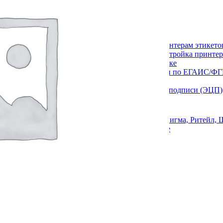
Расходные материалы
ековая лента
иббон
амоклеящаяся этикетка
артридж
Услуги по принтерам этикето
Услуги по маркировке
Услуги по ЕГАИС/Ф
Услуги по эквайрингу
Услуги по электронной подписи (ЭЦП)
Услуги по маркировке