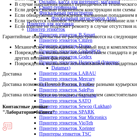
Онлайн- касса для интернет- магазина
В случае нарушения правил периодичности технического
Смарт-терминалы
Если дефект вызван изменением конструкции или схемы 
Фискальный регистратор
Если обнаружены повреждения, вызванные попаданием вн
Фискальный регистратор Атол
Если требуется плановое техническое обслуживание или 
Принтер для доставки
Если изделие не подлежит ремонту в случае отсутствия и
Принтер этикеток
Принтер этикеток B-Smart
Гарантийные обязательства не распространяются на следующие
Принтер этикеток Citizen
Принтер этикеток Dymo
Механическое повреждение, товарный вид и комплектнос
Принтер этикеток GlobalPOS
Повреждения, вызванные несоответствием стандарта и р
Принтер этикеток Godex
других внешних факторов.
Принтер этикеток Honeywell (Intermec
Повреждения, вызванные использованием нестандартных и
Datamax)
Принтер этикеток LABAU
Доставка
Принтер этикеток Mercury
Принтер этикеток Posiflex
Доставка возможна Почтой России, а также разными курьерским
Принтер этикеток SalePos
Доставка оплачивается полностью покупателем самостоятельно
Принтер этикеток Samsung
Принтер этикеток SATO
Принтер этикеток Sewoo (Lukhan)
Контактные данные
Принтер этикеток SPARK
"Лаборатории бизнеса"
Принтер этикеток Star Micronics
Принтер этикеток VioTeh
Принтер этикеток Xprinter
Принтеры этикеток TSC