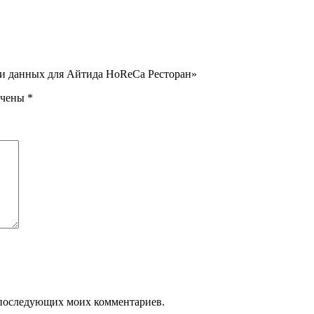
ии данных для Айтида HoReCa Ресторан»
ечены
*
ля последующих моих комментариев.