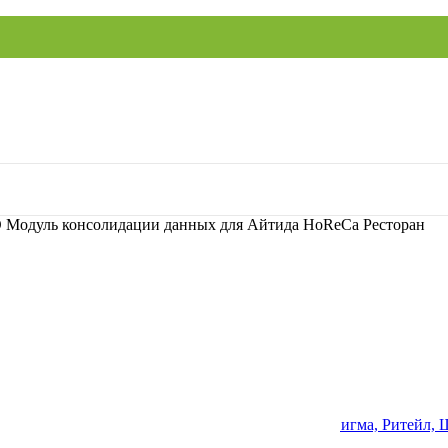
 Модуль консолидации данных для Айтида HoReCa Ресторан
ение
ый накопитель