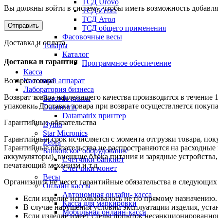
ТСД Urovo
Вы должны войти в систему, чтобы иметь возможность добавля
ТСД Zebra
ТСД Атол
ТСД общего применения
Фасовочные весы
Доставка и оплата
Товары
Каталог
Доставка и гарантия
Программное обеспечение
Касса
Кассовый аппарат
Возврат товара
Лаборатория бизнеса
Возврат товара надлежащего качества производится в течение 
Barcode printer
упаковки. Доставка товара при возврате осуществляется покуп
Datamatrix
Datamatrix принтер
Гарантийные обязательства
Dymo
Star Micronics
Гарантийный срок исчисляется с момента отгрузки товара, поку
Zebra
Гарантийные обязательства не распространяются на расходные
Банковское оборудование
аккумуляторы), внешние блока питания и зарядные устройств
Счетчики банкнот
печатающий механизм и т.д.
Счетчики монет
Весы
Организация не несет гарантийные обязательства в следующих
Онлайн кассы
Автономная онлайн- касса
Если изделие использовалось не по прямому назначению.
Касса для маркировки
В случае нарушения условий эксплуатации изделия, уста
Мобильная онлайн-касса
Если изделие имеет следы попыток несанкционированног