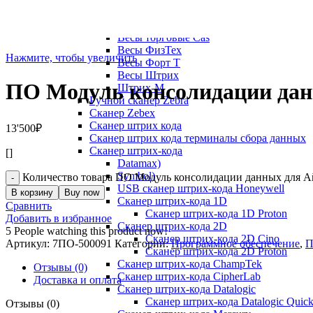
Весы товарные
Весы товарные Mercury
Весы торговые Cas
Весы ФизТех
Нажмите, чтобы увеличить
Весы Форт Т
Весы Штрих
ПО Модуль консолидации дан
Штрих-М
Ручной сканер Zebra
Сканер Zebex
Сканер штрих кода
13'500
₽
Сканер штрих кода терминалы сбора данных
Сканер штрих-кода
[]
Datamax)
Symbol)
Количество товара ПО Модуль консолидации данных для А
USB сканер штрих-кода Honeywell
В корзину
Buy now
Сканер штрих-кода 1D
Сравнить
Сканер штрих-кода 1D Proton
Добавить в избранное
Сканер штрих-кода 2D
5
People watching this product now!
Сканер штрих-кода 2D Cino
Артикул:
7ПО-500091
Категории:
Программное обеспечение
,
П
Сканер штрих-кода 2D Proton
Сканер штрих-кода ChampTek
Отзывы (0)
Сканер штрих-кода CipherLab
Доставка и оплата
Сканер штрих-кода Datalogic
Сканер штрих-кода Datalogic Quic
Отзывы (0)