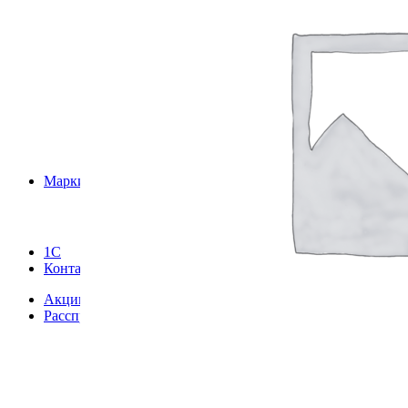
Весы Digi
Ч
Весы DIGI SM
Р
Весы GreatRiver
С
Весы M-ER
К
Весы Mas
Весы Mercury
Весы Ohaus
Весы Sartorius
Весы Scale
Весы Seca
Весы Unigram
Маркировка
Весы ViBRA
Услуги
Весы Vibra HT
Весы ВСП4
Весы Госметр
1С
Весы крановые Мидл
Контакты
Весы лабораторные Mercury
Весы Масса-К
Акции
Весы Мера
Расспродажа
Весы Мехэлектрон-М
Весы Мидл
Весы МК
Весы Невские весы
Весы Смартвес
Весы ТВЕС