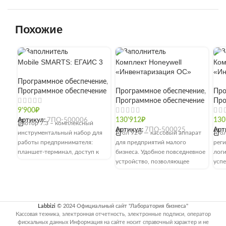
Похожие
Mobile SMARTS: ЕГАИС 3
Комплект Honeywell
Ком
«Инвентаризация ОС»
«Ин
Программное обеспечение
,
Программное обеспечение
Программное обеспечение
,
Про
Программное обеспечение
Про
9'900
₽
Артикул:
7ПО-500006
130'912
₽
130
Эвотор 7.3 – комплексный
Артикул:
7ПО-500025
Арт
инструментальный набор для
Атол 92Ф — кассовый аппарат
Ато
работы предпринимателя:
для предприятий малого
реги
планшет-терминал, доступ к
бизнеса. Удобное повседневное
лог
личному кабинету для контроля
устройство, позволяющее
усп
работы сотрудников и текущего
освободить в кассовой зоне
пре
состояния продаж, магазин
больше места под
полн
приложений
Labbizi
© 2024 Официальный сайт "Лаборатория бизнеса"
Кассовая техника, электронная отчетность, электронные подписи, оператор
фискальных данных Информация на сайте носит справочный характер и не