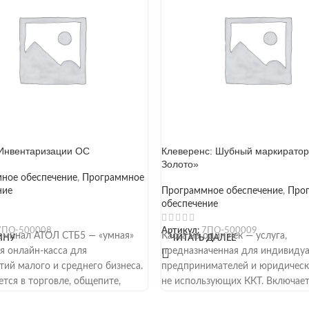
Инвентаризации ОС
Клеверенс: Шубный маркиратор
Золото»
ное обеспечение
,
Программное
ние
Программное обеспечение
,
Про
обеспечение
7ПО-500008
Артикул:
7ПО-500009
рминал АТОЛ СТБ5 — «умная»
Касса на один чек — услуга,
ИНУ
ЧИТАТЬ ДАЛЕЕ
я онлайн-касса для
предназначенная для индивиду
тий малого и среднего бизнеса.
предпринимателей и юридическ
тся в торговле, общепите,
не использующих ККТ. Включае
уг и других. Подключается к
применение онлайн-кассы для