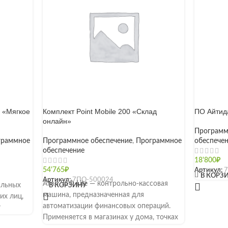
 «Мягкое
Комплект Point Mobile 200 «Склад
ПО Айтид
онлайн»
Программ
граммное
Программное обеспечение
,
Программное
обеспече
обеспечение
18'800
₽
54'765
₽
Артикул:
[]
В КОРЗ
Артикул:
7ПО-500024
Атол 91Ф Lite — контрольно-кассовая
альных
В КОРЗИНУ
машина, предназначенная для
их лиц,
автоматизации финансовых операций.
т
Применяется в магазинах у дома, точках