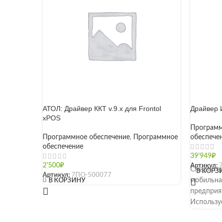
АТОЛ: Драйвер ККТ v.9.x для Frontol
Драйвер 
xPOS
Программ
Программное обеспечение
,
Программное
обеспече
обеспечение
39'949
₽
2'500
₽
Артикул:
Смарт-те
В КОРЗ
Артикул:
7ПО-500077
[]
мобильна
В КОРЗИНУ
предприя
Используе
сфере усл