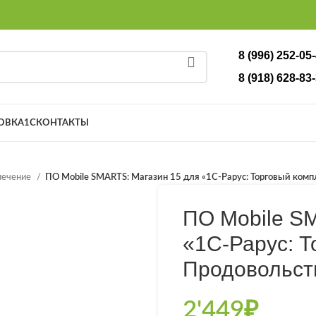
8 (996) 252-05
8 (918) 628-83-
ОВКА
1С
КОНТАКТЫ
печение
ПО Mobile SMARTS: Магазин 15 для «1С-Рарус: Торговый комп
ПО Mobile S
«1С-Рарус: Т
Продовольст
2'449
₽