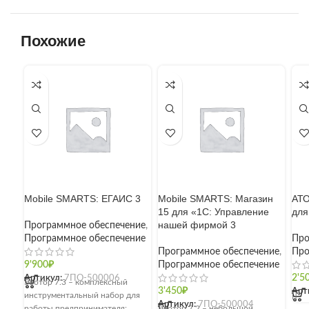
Похожие
Mobile SMARTS: ЕГАИС 3
Mobile SMARTS: Магазин
АТО
15 для «1С: Управление
для
нашей фирмой 3
Программное обеспечение
,
Программное обеспечение
Про
Программное обеспечение
,
Про
9'900
₽
Программное обеспечение
Артикул:
7ПО-500006
2'5
Эвотор 7.3 – комплексный
3'450
₽
Арт
инструментальный набор для
[]
Артикул:
7ПО-500004
работы предпринимателя:
Эвотор 7.2 – небольшой