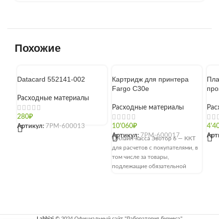
Похожие
Datacard 552141-002
Картридж для принтера
Пла
Fargo C30e
про
Расходные материалы
Расходные материалы
Рас
280
₽
Артикул:
7РМ-600013
10'060
₽
4'4
Артикул:
7РМ-600017
Арт
Онлайн-касса Эвотор 6 — ККТ
для расчетов с покупателями, в
том числе за товары,
подлежащие обязательной
маркировке. Поддерживает
интеграцию с системами
Честный ЗНАК, ЕГАИС,
Меркурий. Применяется в
ретейле, сфере услуг и
Labbizi
© 2024 Официальный сайт "Лаборатория бизнеса"