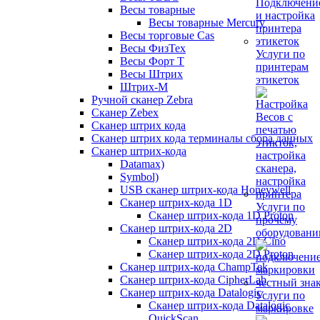
Весы товарные
Весы товарные Mercury
Весы торговые Cas
Весы ФизТех
Услуги по
Весы Форт Т
принтерам
Весы Штрих
этикеток
Штрих-М
Ручной сканер Zebra
Сканер Zebex
Сканер штрих кода
Сканер штрих кода терминалы сбора данных
Сканер штрих-кода
Datamax)
Symbol)
USB сканер штрих-кода Honeywell
Сканер штрих-кода 1D
Услуги по
Сканер штрих-кода 1D Proton
прочему
Сканер штрих-кода 2D
оборудован
Сканер штрих-кода 2D Cino
Сканер штрих-кода 2D Proton
Сканер штрих-кода ChampTek
Сканер штрих-кода CipherLab
Сканер штрих-кода Datalogic
Услуги по
Сканер штрих-кода Datalogic
маркировке
QuickScan