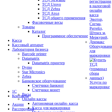
ТСД Urovo
ТСД Zebra
ТСД Атол
ТСД общего применения
Фасовочные весы
Товары
Каталог
Программное обеспечение
Касса
Кассовый аппарат
Оборудован
Лаборатория бизнеса
для
Barcode printer
маркировки
Datamatrix
Datamatrix принтер
Dymo
Star Micronics
Zebra
Банковское оборудование
Услуги по
Счетчики банкнот
маркировке
Счетчики монет
1С
Весы
Контакты
Онлайн кассы
Автономная онлайн- касса
Акции
Касса для маркировки
Расспродажа