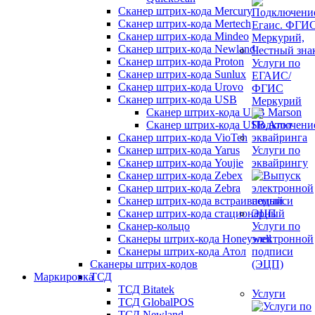
Сканер штрих-кода Mercury
Сканер штрих-кода Mertech
Сканер штрих-кода Mindeo
Сканер штрих-кода Newland
Сканер штрих-кода Proton
Услуги по
Сканер штрих-кода Sunlux
ЕГАИС/
Сканер штрих-кода Urovo
ФГИС
Сканер штрих-кода USB
Меркурий
Сканер штрих-кода USB Marson
Сканер штрих-кода USB Атол
Сканер штрих-кода VioTeh
Сканер штрих-кода Yarus
Услуги по
Сканер штрих-кода Youjie
эквайрингу
Сканер штрих-кода Zebex
Сканер штрих-кода Zebra
Сканер штрих-кода встраиваемый
Сканер штрих-кода стационарный
Сканер-кольцо
Услуги по
Сканеры штрих-кода Honeywell
электронной
Сканеры штрих-кода Атол
подписи
Сканеры штрих-кодов
(ЭЦП)
Маркировка
ТСД
ТСД Bitatek
Услуги
ТСД GlobalPOS
ТСД Newland