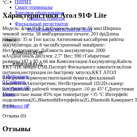
ПИРИТ
°C.
Смарт-терминалы
Торговое оборудование
Характеристики Атол 91Ф Lite
Принтер этикеток
Фискальный регистратор
Модель: Атол 91Ф LiteСкорость печати: 50 мм/сШирина
Фискальный регистратор Атол
чековой ленты: 58 ммРазрешение печати: 203 dpiДлина
намотки: 35 м Тип кассы Автономная кассаВремя работы
Поиск
аккумулятора: до 8 часовВстроенный эквайринг:
НетАккумулятор: ДаЕмкость аккумулятора: 2000
8 (996) 252-05-49
мАчДиагональ дисплея: 2,7″ Вес: 390 гГабаритные
размеры:187 х 85 х 66 мм Комплектация:Аккумулятор,Кабель
8 (918) 628-83-32
ККТ–ПК микро-USB,Паспорт Фискального накопителя,блок
питания,инструкция по быстрому запуску,ККТ АТОЛ
0
Избранное
91Ф,рулон термочувствительной бумаги,фискальный
0
Сравнить
накопительАвтоотрезчик: НетВстроенный 1D/2D-сканер:
0
элемент
0
₽
нет Диапазон рабочей температурыот -10 до 45° CДопустимая
Меню
влажностьне выше 85% при температуре +35 °С Интерфейс
подключения2G,BluetoothИнтерфейсы2G,Bluetooth Камеранет 
лента
0
элемент
0
₽
Отзывы (0)
Отзывы