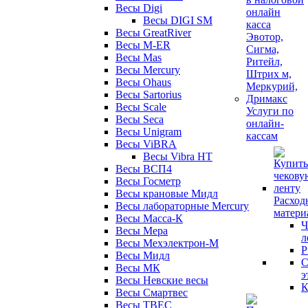
Весы Digi
Весы DIGI SM
Весы GreatRiver
Весы M-ER
Весы Mas
Весы Mercury
Весы Ohaus
Весы Sartorius
Весы Scale
Услуги по
Весы Seca
онлайн-
Весы Unigram
кассам
Весы ViBRA
Весы Vibra HT
Весы ВСП4
Весы Госметр
Весы крановые Мидл
Расход
Весы лабораторные Mercury
матери
Весы Масса-К
Ч
Весы Мера
л
Весы Мехэлектрон-М
Р
Весы Мидл
С
Весы МК
э
Весы Невские весы
К
Весы Смартвес
Весы ТВЕС