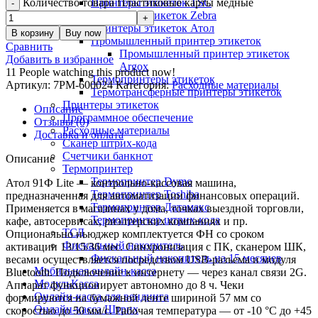
Количество товара Пластиковые карты медные
Принтеры этикеток TSC
Принтеры этикеток Zebra
Принтеры этикеток Атол
В корзину
Buy now
Промышленный принтер этикеток
Сравнить
Промышленный принтер этикеток
Добавить в избранное
Argox
11
People watching this product now!
Термопринтеры этикеток
Артикул:
7РМ-600024
Категория:
Расходные материалы
Термотрансферные принтеры этикеток
Принтеры этикеток
Описание
Программное обеспечение
Отзывы (0)
Расходные материалы
Доставка и оплата
Сканер штрих-кода
Счетчики банкнот
Описание
Термопринтер
Термопринтер Dymo
Атол 91Ф Lite — контрольно-кассовая машина,
Термопринтер Toshiba
предназначенная для автоматизации финансовых операций.
Термопринтер Датамакс
Применяется в магазинах у дома, точках выездной торговли,
Термопринтер штрих-кода
кафе, автосервисах, риэлтерских компаниях и пр.
ТСД
Опционально ньюджер комплектуется ФН со сроком
Фискальный накопитель
активации 13/15/36 мес. Синхронизация с ПК, сканером ШК,
Фискальный накопитель на 15 месяцев
весами осуществляется посредством USB-разъема и модуля
Мобильная онлайн-касса
Bluetooth. Подключение к интернету — через канал связи 2G.
МодульКасса
Аппарат функционирует автономно до 8 ч. Чеки
Онлайн-касса для вендинга
формируются на бумажной ленте шириной 57 мм со
Онлайн-касса Штрих
скоростью до 50 мм/с. Рабочая температура — от -10 °C до +45