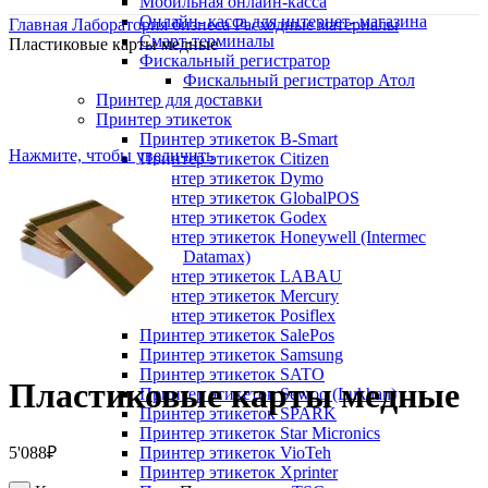
Мобильная онлайн-касса
Онлайн- касса для интернет- магазина
Главная
Лаборатория бизнеса
Расходные материалы
Смарт-терминалы
Пластиковые карты медные
Фискальный регистратор
Фискальный регистратор Атол
Принтер для доставки
Принтер этикеток
Принтер этикеток B-Smart
Нажмите, чтобы увеличить
Принтер этикеток Citizen
Принтер этикеток Dymo
Принтер этикеток GlobalPOS
Принтер этикеток Godex
Принтер этикеток Honeywell (Intermec
Datamax)
Принтер этикеток LABAU
Принтер этикеток Mercury
Принтер этикеток Posiflex
Принтер этикеток SalePos
Принтер этикеток Samsung
Принтер этикеток SATO
Пластиковые карты медные
Принтер этикеток Sewoo (Lukhan)
Принтер этикеток SPARK
Принтер этикеток Star Micronics
5'088
₽
Принтер этикеток VioTeh
Принтер этикеток Xprinter