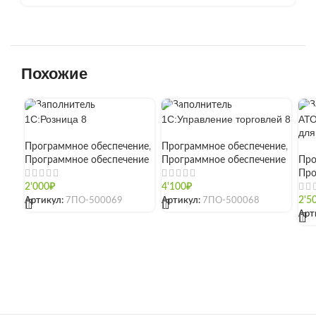
Похожие
1С:Розница 8
1С:Управление торговлей 8
АТО
для
Программное обеспечение
,
Программное обеспечение
,
Программное обеспечение
Программное обеспечение
Про
Про
2'000
₽
4'100
₽
Артикул:
7ПО-500069
Артикул:
7ПО-500068
2'5
[]
[]
Арт
[]