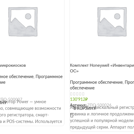
микрокиосков
Комплект Honeywell «Инвентар
ОС»
ное обеспечение
,
Программное
ние
Программное обеспечение
,
Про
обеспечение
7ПО-500007
130'912
₽
 Эвотор Power — умное
ИНУ
Артикул:
7ПО-500026
Атол 50Ф — фискальный регистр
во, совмещающее возможности
В КОРЗИНУ
новинка и логичное продолжен
го регистратора, смарт-
успешной и популярной модели
а и POS-системы. Используется
предыдущей серии. Аппарат по
, сферах услуг и общественного