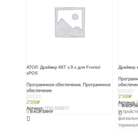
АТОЛ: Драйвер ККТ v.9.x для Frontol
Драйвер 
xPOS
Программ
Программное обеспечение
,
Программное
обеспече
обеспечение
2'500
₽
2'500
₽
Артикул:
Смарт-ФР
В КОРЗ
Артикул:
7ПО-500077
[]
устройст
В КОРЗИНУ
фискально
терминал
в рознице