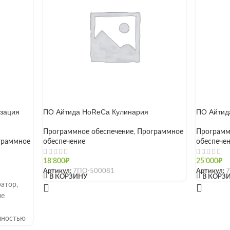
изация
ПО Айтида HoReCa Кулинария
ПО Айтида
Программное обеспечение
,
Программное
Программ
граммное
обеспечение
обеспече
18'800
₽
25'000
₽
Артикул:
7ПО-500081
Артикул:
[]
[]
В КОРЗИНУ
В КОРЗ
атор,
ие
лностью