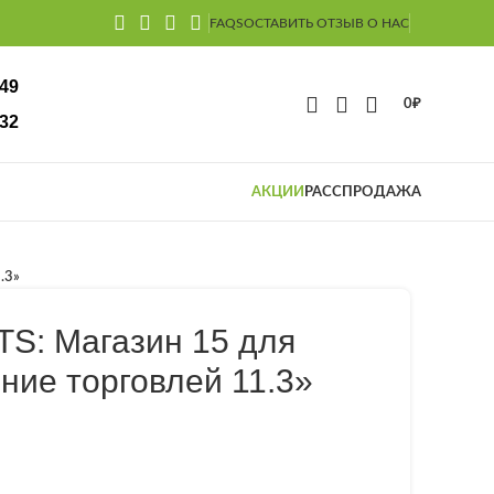
FAQS
ОСТАВИТЬ ОТЗЫВ О НАС
-49
0
₽
32
АКЦИИ
РАССПРОДАЖА
.3»
TS: Магазин 15 для
ние торговлей 11.3»