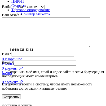
ПИРИТ
Смарт-терминалы
Ваша оценка
*
Торговое оборудование
Принтер этикеток
Ваш отзыв
*
Фискальный регистратор
Фискальный регистратор Атол
Поиск
8 (996) 252-05-49
8 (918) 628-83-32
Имя
*
0
Избранное
Email
*
0
Сравнить
0
элемент
0
₽
Сохранить моё имя, email и адрес сайта в этом браузере для
Меню
последующих моих комментариев.
0
элемент
0
₽
Вы должны войти в систему, чтобы иметь возможность
добавлять фотографии к вашему отзыву.
Доставка и оплата