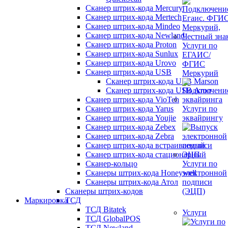
Сканер штрих-кода Mercury
Сканер штрих-кода Mertech
Сканер штрих-кода Mindeo
Сканер штрих-кода Newland
Сканер штрих-кода Proton
Услуги по
Сканер штрих-кода Sunlux
ЕГАИС/
Сканер штрих-кода Urovo
ФГИС
Сканер штрих-кода USB
Меркурий
Сканер штрих-кода USB Marson
Сканер штрих-кода USB Атол
Сканер штрих-кода VioTeh
Сканер штрих-кода Yarus
Услуги по
Сканер штрих-кода Youjie
эквайрингу
Сканер штрих-кода Zebex
Сканер штрих-кода Zebra
Сканер штрих-кода встраиваемый
Сканер штрих-кода стационарный
Сканер-кольцо
Услуги по
Сканеры штрих-кода Honeywell
электронной
Сканеры штрих-кода Атол
подписи
Сканеры штрих-кодов
(ЭЦП)
Маркировка
ТСД
ТСД Bitatek
Услуги
ТСД GlobalPOS
ТСД Newland