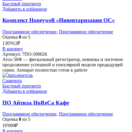
Быстрый просмотр
Добавить в избранное
Комплект Honeywell «Инвентаризация ОС»
Программное обеспечение
,
Программное обеспечение
Оценка
0
из 5
130'912
₽
В корзину
Артикул:
7ПО-500026
Атол 50Ф — фискальный регистратор, новинка и логичное
продолжение успешной и популярной модели предыдущей
серии. Аппарат полностью готов к работе
Сравнить
Быстрый просмотр
Добавить в избранное
ПО Айтида HoReCa Кафе
Программное обеспечение
,
Программное обеспечение
Оценка
0
из 5
10'000
₽
В корзину