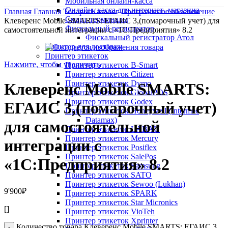
Мобильная онлайн-касса
Онлайн- касса для интернет- магазина
Главная
Главная
Товары
Каталог
Программное обеспечение
Смарт-терминалы
Клеверенс Mobile SMARTS: ЕГАИС 3,(помарочный учет) для
Фискальный регистратор
самостоятельной интеграции с «1С:Предприятия» 8.2
Фискальный регистратор Атол
Принтер для доставки
Принтер этикеток
Нажмите, чтобы увеличить
Принтер этикеток B-Smart
Принтер этикеток Citizen
Принтер этикеток Dymo
Клеверенс Mobile SMARTS:
Принтер этикеток GlobalPOS
Принтер этикеток Godex
ЕГАИС 3,(помарочный учет)
Принтер этикеток Honeywell (Intermec
Datamax)
для самостоятельной
Принтер этикеток LABAU
Принтер этикеток Mercury
интеграции с
Принтер этикеток Posiflex
Принтер этикеток SalePos
«1С:Предприятия» 8.2
Принтер этикеток Samsung
Принтер этикеток SATO
Принтер этикеток Sewoo (Lukhan)
9'900
₽
Принтер этикеток SPARK
Принтер этикеток Star Micronics
[]
Принтер этикеток VioTeh
Принтер этикеток Xprinter
Количество товара Клеверенс Mobile SMARTS: ЕГАИС 3,