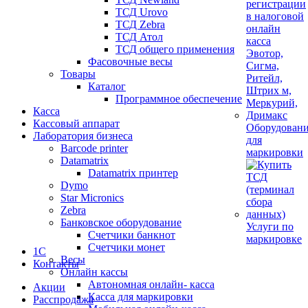
ТСД Urovo
ТСД Zebra
ТСД Атол
ТСД общего применения
Фасовочные весы
Товары
Каталог
Программное обеспечение
Касса
Кассовый аппарат
Оборудован
Лаборатория бизнеса
для
Barcode printer
маркировки
Datamatrix
Datamatrix принтер
Dymo
Star Micronics
Zebra
Банковское оборудование
Услуги по
Счетчики банкнот
маркировке
Счетчики монет
1С
Весы
Контакты
Онлайн кассы
Автономная онлайн- касса
Акции
Касса для маркировки
Расспродажа