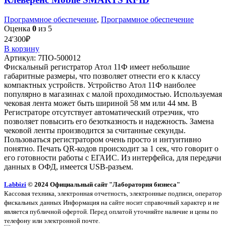
Программное обеспечение
,
Программное обеспечение
Оценка
0
из 5
24'300
₽
В корзину
Артикул:
7ПО-500012
Фискальный регистратор Атол 11Ф имеет небольшие
габаритные размеры, что позволяет отнести его к классу
компактных устройств. Устройство Атол 11Ф наиболее
популярно в магазинах с малой проходимостью. Используемая
чековая лента может быть шириной 58 мм или 44 мм. В
Регистраторе отсутствует автоматический отрезчик, что
позволяет повысить его безотказность и надежность. Замена
чековой ленты производится за считанные секунды.
Пользоваться регистратором очень просто и интуитивно
понятно. Печать QR-кодов происходит за 1 сек, что говорит о
его готовности работы с ЕГАИС. Из интерфейса, для передачи
данных в ОФД, имеется USB-разъем.
Labbizi
© 2024 Официальный сайт "Лаборатория бизнеса"
Кассовая техника, электронная отчетность, электронные подписи, оператор
фискальных данных Информация на сайте носит справочный характер и не
является публичной офертой. Перед оплатой уточняйте наличие и цены по
телефону или электронной почте.