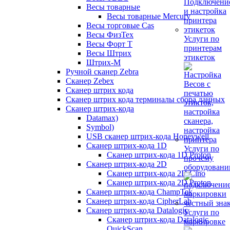
Весы товарные
Весы товарные Mercury
Весы торговые Cas
Весы ФизТех
Услуги по
Весы Форт Т
принтерам
Весы Штрих
этикеток
Штрих-М
Ручной сканер Zebra
Сканер Zebex
Сканер штрих кода
Сканер штрих кода терминалы сбора данных
Сканер штрих-кода
Datamax)
Symbol)
USB сканер штрих-кода Honeywell
Сканер штрих-кода 1D
Услуги по
Сканер штрих-кода 1D Proton
прочему
Сканер штрих-кода 2D
оборудован
Сканер штрих-кода 2D Cino
Сканер штрих-кода 2D Proton
Сканер штрих-кода ChampTek
Сканер штрих-кода CipherLab
Сканер штрих-кода Datalogic
Услуги по
Сканер штрих-кода Datalogic
маркировке
QuickScan