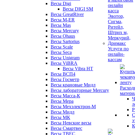
Весы Digi
Весы DIGI SM
Весы GreatRiver
Весы M-ER
Весы Mas
Весы Mercury
Весы Ohaus
Весы Sartorius
Весы Scale
Услуги по
Весы Seca
онлайн-
Весы Unigram
кассам
Весы ViBRA
Весы Vibra HT
Весы ВСП4
Весы Госметр
Весы крановые Мидл
Расход
Весы лабораторные Mercury
матери
Весы Масса-К
Ч
Весы Мера
л
Весы Мехэлектрон-М
Р
Весы Мидл
С
Весы МК
э
Весы Невские весы
К
Весы Смартвес
Весы ТВЕС