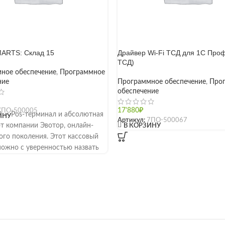
MARTS: Склад 15
Драйвер Wi-Fi ТСД для 1С Проф
ТСД)
ное обеспечение
,
Программное
ние
Программное обеспечение
,
Про
обеспечение
7ПО-500005
17'880
₽
0 — Pos-терминал и абсолютная
ИНУ
Артикул:
7ПО-500067
[]
от компании Эвотор, онлайн-
В КОРЗИНУ
ого поколения. Этот кассовый
можно с уверенностью назвать