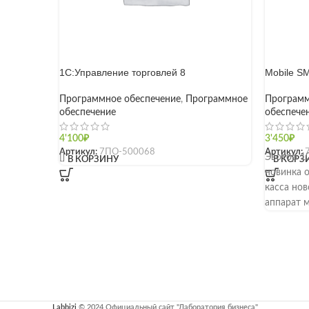
1С:Управление торговлей 8
Mobile S
Программное обеспечение
,
Программное
Программ
обеспечение
обеспече
4'100
₽
3'450
₽
Артикул:
7ПО-500068
Артикул:
[]
Эвотор 1
В КОРЗИНУ
В КОРЗ
новинка 
касса нов
аппарат 
Labbizi
© 2024 Официальный сайт "Лаборатория бизнеса"