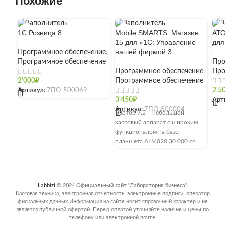
Похожие
1С:Розница 8
Mobile SMARTS: Магазин
АТО
15 для «1С: Управление
для
нашей фирмой 3
Программное обеспечение
,
Программное обеспечение
Про
Программное обеспечение
,
Про
2'000
₽
Программное обеспечение
Артикул:
7ПО-500069
2'5
[]
3'450
₽
Арт
[]
Артикул:
7ПО-500004
Эвотор 7.2 – небольшой
кассовый аппарат с широким
функционалом на базе
планшета ALM020.30.000 со
встроенным термопринтером
YC215 (скорость печати –
Labbizi
© 2024 Официальный сайт "Лаборатория бизнеса"
Кассовая техника, электронная отчетность, электронные подписи, оператор
фискальных данных Информация на сайте носит справочный характер и не
является публичной офертой. Перед оплатой уточняйте наличие и цены по
телефону или электронной почте.