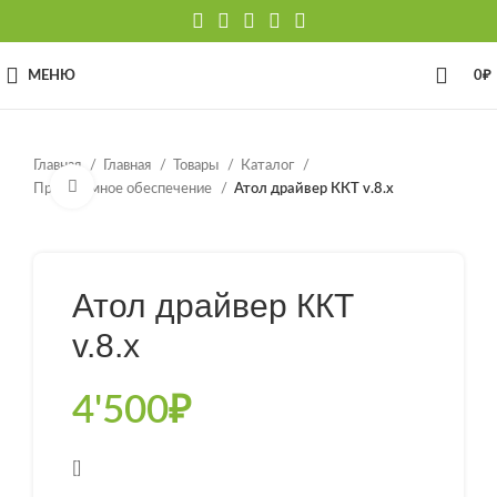
МЕНЮ
0
₽
Главная
Главная
Товары
Каталог
Нажмите, чтобы увеличить
Программное обеспечение
Атол драйвер ККТ v.8.x
Атол драйвер ККТ
v.8.x
4'500
₽
[]