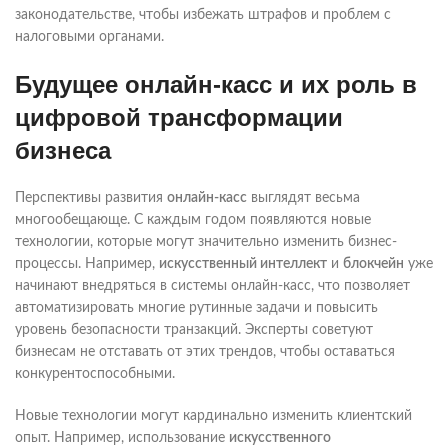
законодательстве, чтобы избежать штрафов и проблем с
налоговыми органами.
Будущее онлайн-касс и их роль в
цифровой трансформации
бизнеса
Перспективы развития
онлайн-касс
выглядят весьма
многообещающе. С каждым годом появляются новые
технологии, которые могут значительно изменить бизнес-
процессы. Например,
искусственный интеллект
и
блокчейн
уже
начинают внедряться в системы онлайн-касс, что позволяет
автоматизировать многие рутинные задачи и повысить
уровень безопасности транзакций. Эксперты советуют
бизнесам не отставать от этих трендов, чтобы оставаться
конкурентоспособными.
Новые технологии могут кардинально изменить клиентский
опыт. Например, использование
искусственного