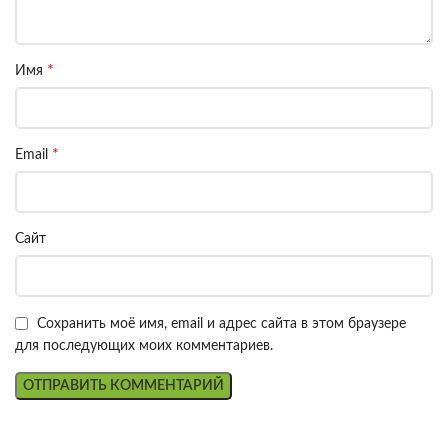
*
Имя
*
Email
Сайт
Сохранить моё имя, email и адрес сайта в этом браузере
для последующих моих комментариев.