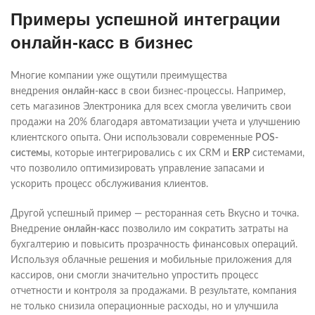
Примеры успешной интеграции
онлайн-касс в бизнес
Многие компании уже ощутили преимущества
внедрения
онлайн-касс
в свои бизнес-процессы. Например,
сеть магазинов Электроника для всех смогла увеличить свои
продажи на 20% благодаря автоматизации учета и улучшению
клиентского опыта. Они использовали современные
POS-
системы
, которые интегрировались с их CRM и
ERP
системами,
что позволило оптимизировать управление запасами и
ускорить процесс обслуживания клиентов.
Другой успешный пример — ресторанная сеть Вкусно и точка.
Внедрение
онлайн-касс
позволило им сократить затраты на
бухгалтерию и повысить прозрачность финансовых операций.
Используя облачные решения и мобильные приложения для
кассиров, они смогли значительно упростить процесс
отчетности и контроля за продажами. В результате, компания
не только снизила операционные расходы, но и улучшила