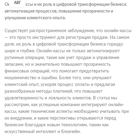
АВГ
Онлайн-кассы и их роль в цифровой трансформации бизнеса:
автоматизация процессов, повышение прозрачности и
улучшение клиентского опыта.
Существует распространенное заблуждение, что онлайн-кассы
— это просто инструмент для регистрации продаж. На самом
деле, их роль в цифровой трансформации бизнеса гораздо
шире и глубже. Онлайн-кассы не только автоматизируют
рутинные операции, такие как учет продаж и управление
запасами, но и значительно повышают прозрачность
финансовых операций, что помогает предотвратить
мошенничество и ошибки. Более того, они улучшают
клиентский опыт, ускоряя процесс оплаты и предлагая
разнообразные методы платежей, что повышает
удовлетворенность и лояльность клиентов. В статье мы
рассмотрим, как успешные компании интегрируют онлайн-
кассы, какие технические аспекты необходимо учитывать при
их внедрении, и какие перспективы открываются перед
бизнесом благодаря новым технологиям, таким как
искусственный интеллект и блокчейн.