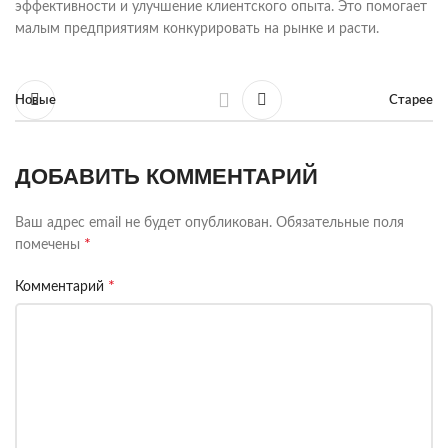
эффективности и улучшение клиентского опыта. Это помогает
малым предприятиям конкурировать на рынке и расти.
Новые
Старее
ДОБАВИТЬ КОММЕНТАРИЙ
Ваш адрес email не будет опубликован.
Обязательные поля
*
помечены
*
Комментарий