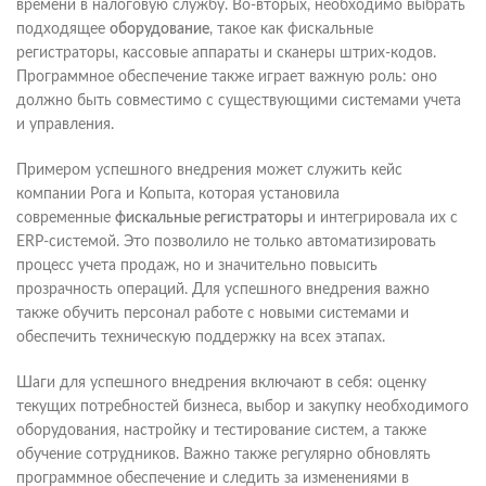
времени в налоговую службу. Во-вторых, необходимо выбрать
подходящее
оборудование
, такое как фискальные
регистраторы, кассовые аппараты и сканеры штрих-кодов.
Программное обеспечение также играет важную роль: оно
должно быть совместимо с существующими системами учета
и управления.
Примером успешного внедрения может служить кейс
компании Рога и Копыта, которая установила
современные
фискальные регистраторы
и интегрировала их с
ERP-системой. Это позволило не только автоматизировать
процесс учета продаж, но и значительно повысить
прозрачность операций. Для успешного внедрения важно
также обучить персонал работе с новыми системами и
обеспечить техническую поддержку на всех этапах.
Шаги для успешного внедрения включают в себя: оценку
текущих потребностей бизнеса, выбор и закупку необходимого
оборудования, настройку и тестирование систем, а также
обучение сотрудников. Важно также регулярно обновлять
программное обеспечение и следить за изменениями в