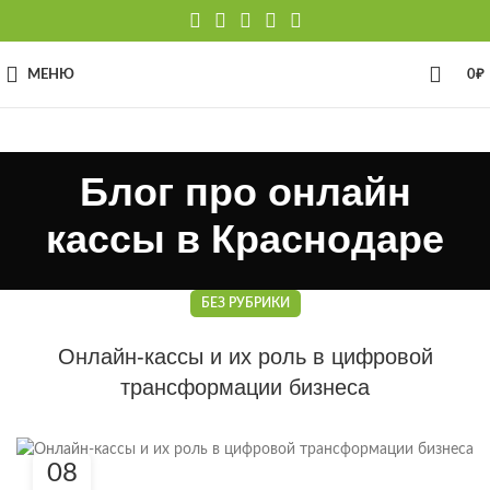
МЕНЮ
0
₽
Блог про онлайн
кассы в Краснодаре
БЕЗ РУБРИКИ
Онлайн-кассы и их роль в цифровой
трансформации бизнеса
08