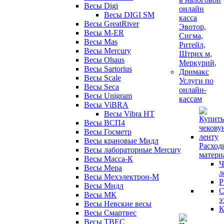
Весы Digi
Весы DIGI SM
Весы GreatRiver
Весы M-ER
Весы Mas
Весы Mercury
Весы Ohaus
Весы Sartorius
Весы Scale
Услуги по
Весы Seca
онлайн-
Весы Unigram
кассам
Весы ViBRA
Весы Vibra HT
Весы ВСП4
Весы Госметр
Весы крановые Мидл
Расход
Весы лабораторные Mercury
матери
Весы Масса-К
Ч
Весы Мера
л
Весы Мехэлектрон-М
Р
Весы Мидл
С
Весы МК
э
Весы Невские весы
К
Весы Смартвес
Весы ТВЕС