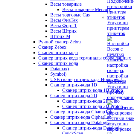
Весы товарные
Весы товарные Mercury
Весы торговые Cas
Весы ФизТех
Услуги по
Весы Форт Т
принтерам
Весы Штрих
этикеток
Штрих-М
Ручной сканер Zebra
Сканер Zebex
Сканер штрих кода
Сканер штрих кода терминалы сбора данных
Сканер штрих-кода
Datamax)
Symbol)
USB сканер штрих-кода Honeywell
Сканер штрих-кода 1D
Услуги по
Сканер штрих-кода 1D Proton
прочему
Сканер штрих-кода 2D
оборудован
Сканер штрих-кода 2D Cino
Сканер штрих-кода 2D Proton
Сканер штрих-кода ChampTek
Сканер штрих-кода CipherLab
Сканер штрих-кода Datalogic
Услуги по
Сканер штрих-кода Datalogic
маркировке
QuickScan