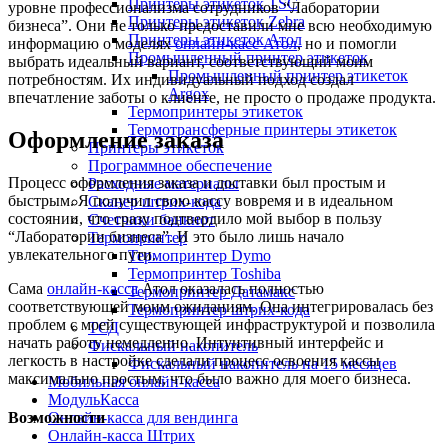
Принтеры этикеток TSC
уровне профессионализма сотрудников “Лаборатории
Принтеры этикеток Zebra
бизнеса”. Они не только предоставили мне всю необходимую
Принтеры этикеток Атол
информацию о моделях
онлайн-касс Атол
, но и помогли
Промышленный принтер этикеток
выбрать идеальный вариант, соответствующий моим
Промышленный принтер этикеток
потребностям. Их индивидуальный подход создал
Argox
впечатление заботы о клиенте, не просто о продаже продукта.
Термопринтеры этикеток
Термотрансферные принтеры этикеток
Оформление заказа
Принтеры этикеток
Программное обеспечение
Процесс оформления заказа и доставки был простым и
Расходные материалы
быстрым. Я получил свою кассу вовремя и в идеальном
Сканер штрих-кода
состоянии, что сразу подтвердило мой выбор в пользу
Счетчики банкнот
“Лаборатории бизнеса”. И это было лишь начало
Термопринтер
увлекательного пути.
Термопринтер Dymo
Термопринтер Toshiba
Сама
онлайн-касса
Атол оказалась полностью
Термопринтер Датамакс
соответствующей моим ожиданиям. Она интегрировалась без
Термопринтер штрих-кода
проблем с моей существующей инфраструктурой и позволила
ТСД
начать работу немедленно. Интуитивный интерфейс и
Фискальный накопитель
легкость в настройке сделали процесс освоения кассы
Фискальный накопитель на 15 месяцев
максимально простым, что было важно для моего бизнеса.
Мобильная онлайн-касса
МодульКасса
Онлайн-касса для вендинга
Возможности
Онлайн-касса Штрих