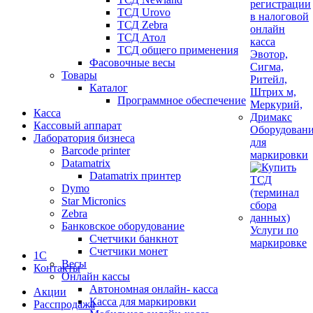
ТСД Urovo
ТСД Zebra
ТСД Атол
ТСД общего применения
Фасовочные весы
Товары
Каталог
Программное обеспечение
Касса
Кассовый аппарат
Оборудован
Лаборатория бизнеса
для
Barcode printer
маркировки
Datamatrix
Datamatrix принтер
Dymo
Star Micronics
Zebra
Банковское оборудование
Услуги по
Счетчики банкнот
маркировке
Счетчики монет
1С
Весы
Контакты
Онлайн кассы
Автономная онлайн- касса
Акции
Касса для маркировки
Расспродажа