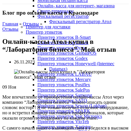
Мобильная онлайн-касса
Онлайн- касса для интернет- магазина
Смарт-терминалы
Блог про онлайн кассы в Краснодаре
Фискальный регистратор
Фискальный регистратор Атол
Главная
»
Отзывы
»
Принтер для доставки
Отзывы
Принтер этикеток
Принтер этикеток B-Smart
Онлайн-кассы Атол купил в
Принтер этикеток Citizen
Принтер этикеток Dymo
“Лаборатория бизнеса”. Мой отзыв
Принтер этикеток GlobalPOS
Принтер этикеток Godex
26.11.2023
Принтер этикеток Honeywell (Intermec
Datamax)
Принтер этикеток LABAU
Принтер этикеток Mercury
Принтер этикеток Posiflex
09
Ноя
Принтер этикеток SalePos
Принтер этикеток Samsung
Мое впечатление от приобретения онлайн-кассы Атол через
Принтер этикеток SATO
компанию “Лаборатория бизнеса” можно описать одним
Принтер этикеток Sewoo (Lukhan)
словом: восторг! Я не только получил отличное оборудование,
Принтер этикеток SPARK
но и встретил команду настоящих профессионалов, которые
Принтер этикеток Star Micronics
оказали огромную поддержку на каждом этапе.
Принтер этикеток VioTeh
Принтер этикеток Xprinter
С самого начала нашего взаимодействия я убедился в высоком