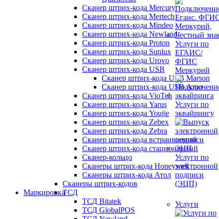
Сканер штрих-кода Mercury
Сканер штрих-кода Mertech
Сканер штрих-кода Mindeo
Сканер штрих-кода Newland
Сканер штрих-кода Proton
Услуги по
Сканер штрих-кода Sunlux
ЕГАИС/
Сканер штрих-кода Urovo
ФГИС
Сканер штрих-кода USB
Меркурий
Сканер штрих-кода USB Marson
Сканер штрих-кода USB Атол
Сканер штрих-кода VioTeh
Сканер штрих-кода Yarus
Услуги по
Сканер штрих-кода Youjie
эквайрингу
Сканер штрих-кода Zebex
Сканер штрих-кода Zebra
Сканер штрих-кода встраиваемый
Сканер штрих-кода стационарный
Сканер-кольцо
Услуги по
Сканеры штрих-кода Honeywell
электронной
Сканеры штрих-кода Атол
подписи
Сканеры штрих-кодов
(ЭЦП)
Маркировка
ТСД
ТСД Bitatek
Услуги
ТСД GlobalPOS
ТСД Newland