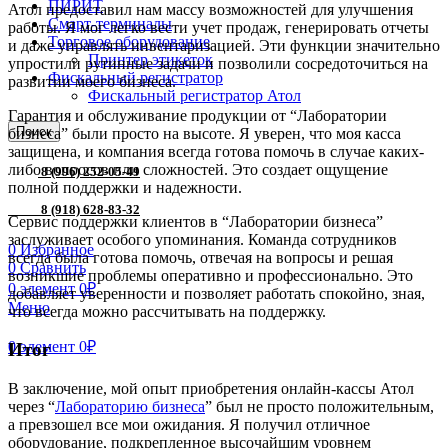
ПИРИТ
Атол предоставил нам массу возможностей для улучшения
Смарт-терминалы
работы. Я мог легко вести учет продаж, генерировать отчеты
Торговое оборудование
и даже управлять инвентаризацией. Эти функции значительно
Принтер этикеток
упростили рутинные задачи и позволили сосредоточиться на
Фискальный регистратор
развитии моего бизнеса.
Фискальный регистратор Атол
Гарантия и обслуживание продукции от “Лаборатории
Поиск
бизнеса” были просто на высоте. Я уверен, что моя касса
защищена, и компания всегда готова помочь в случае каких-
либо вопросов или сложностей. Это создает ощущение
8 (996) 252-05-49
полной поддержки и надежности.
8 (918) 628-83-32
Сервис поддержки клиентов в “Лаборатории бизнеса”
заслуживает особого упоминания. Команда сотрудников
0
Избранное
всегда была готова помочь, отвечая на вопросы и решая
0
Сравнить
возникшие проблемы оперативно и профессионально. Это
0
элемент
0
₽
добавляет уверенности и позволяет работать спокойно, зная,
Меню
что всегда можно рассчитывать на поддержку.
0
элемент
0
₽
Итог
В заключение, мой опыт приобретения онлайн-кассы Атол
через “
Лабораторию бизнеса
” был не просто положительным,
а превзошел все мои ожидания. Я получил отличное
оборудование, подкрепленное высочайшим уровнем